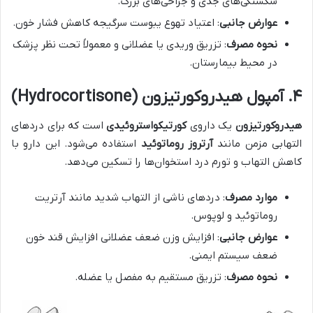
شکستگی‌های جدی و جراحی‌های بزرگ.
عوارض جانبی
: اعتیاد تهوع یبوست سرگیجه کاهش فشار خون.
نحوه مصرف
: تزریق وریدی یا عضلانی و معمولاً تحت نظر پزشک
در محیط بیمارستان.
۴
.
آمپول هیدروکورتیزون
(Hydrocortisone)
هیدروکورتیزون
یک داروی
کورتیکواستروئیدی
است که برای دردهای
التهابی مزمن مانند
آرتروز روماتوئید
استفاده می‌شود. این دارو با
کاهش التهاب و تورم درد استخوان‌ها را تسکین می‌دهد.
موارد مصرف
: دردهای ناشی از التهاب شدید مانند آرتریت
روماتوئید و لوپوس.
عوارض جانبی
: افزایش وزن ضعف عضلانی افزایش قند خون
ضعف سیستم ایمنی.
نحوه مصرف
: تزریق مستقیم به مفصل یا عضله.