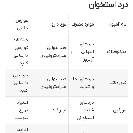
درد استخوان
عوارض
نام آمپول
موارد مصرف
نوع دارو
جانبی
مشکلات
دردهای
ضدالتهابی
گوارشی
دیکلوفناک
التهابی و
غیراستروئیدی
نارسایی
آرتروز
کلیه
خونریزی
دردهای حاد
ضدالتهابی
کتورولاک
نارسایی
و شدید
غیراستروئیدی
کلیه
دردهای
اعتیاد
مورفین
شدید
اپیوئید
تهوع
استخوانی
یبوست
افزایش