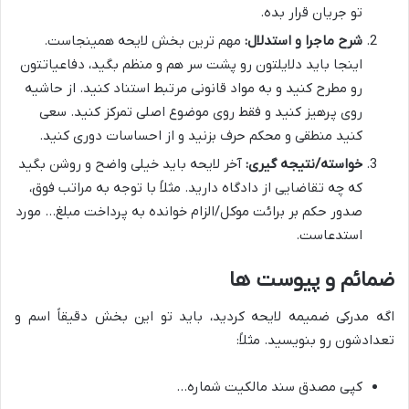
تو جریان قرار بده.
شرح ماجرا و استدلال:
مهم ترین بخش لایحه همینجاست.
اینجا باید دلایلتون رو پشت سر هم و منظم بگید، دفاعیاتتون
رو مطرح کنید و به مواد قانونی مرتبط استناد کنید. از حاشیه
روی پرهیز کنید و فقط روی موضوع اصلی تمرکز کنید. سعی
کنید منطقی و محکم حرف بزنید و از احساسات دوری کنید.
خواسته/نتیجه گیری:
آخر لایحه باید خیلی واضح و روشن بگید
که چه تقاضایی از دادگاه دارید. مثلاً با توجه به مراتب فوق،
صدور حکم بر برائت موکل/الزام خوانده به پرداخت مبلغ… مورد
استدعاست.
ضمائم و پیوست ها
اگه مدرکی ضمیمه لایحه کردید، باید تو این بخش دقیقاً اسم و
تعدادشون رو بنویسید. مثلاً:
کپی مصدق سند مالکیت شماره…