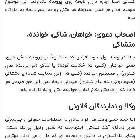
کسانی اصلاً اجازه دارن
لایحه روی پرونده
بگذارند. این موضوع
مهمیه چون هر کسی نمیتونه هر متنی رو به اسم لایحه به دادگاه
بده.
اصحاب دعوی: خواهان، شاکی، خوانده،
متشاکی
بله، در وهله اول، خود افرادی که مستقیماً تو پرونده نقش دارن،
یعنی خواهان (کسی که شکایت کرده) یا شاکی (تو پرونده های
کیفری)، و همینطور خوانده (کسی که ازش شکایت شده) یا متشاکی
(متهم تو پرونده های کیفری)، میتونن لایحه بدن. این حق طبیعی هر
فرده که از خودش دفاع کنه یا خواسته اش رو به دادگاه بگه.
وکلا و نمایندگان قانونی
اما خب، خیلی وقت ها افراد عادی با اصطلاحات حقوقی و پیچیدگی
های دادگاه آشنا نیستن. اینجاست که نقش وکیل پررنگ میشه.
وکلای دادگستری با دانش و تجربه ای که دارن، می تونن بهترین