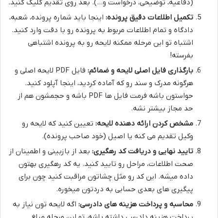
(دفاعیه، توضیحی، درخواست و…). بعد روی تقدیم کلیک کنید.
تکمیل اطلاعات دقیق پرونده:
اینجا باید شماره پرونده، شعبه،
دادگاه و تمام اطلاعات مربوط به پرونده رو با دقت وارد کنید.
اشتباه تو این مرحله ممکنه لایحه رو به پرونده اشتباهی
بفرسته!
بارگذاری فایل اصلی لایحه و ضمائم:
فایل PDF لایحه اصلی و
هرگونه مدرک و سند رو که آماده کردید، اینجا آپلود کنید.
حواستون باشه فرمت فایل ها PDF باشه و حجمشون هم از
حد مجاز بیشتر نشه.
مشخص کردن ارائه دهنده لایحه:
تعیین کنید که لایحه رو
وکیل تقدیم می کنه یا اصیل (خود صاحب پرونده).
تایید نهایی و دریافت کد رهگیری:
بعد از بازبینی و اطمینان از
صحت اطلاعات، مراحل رو تایید کنید. یه کد رهگیری بهتون
داده میشه. این کد رو مثل چشاتون مراقبت کنید چون برای
پیگیری های بعدی حسابی به دردتون میخوره.
محاسبه و پرداخت هزینه های دادرسی:
اگه لایحه تون نیاز به
پرداخت هزینه دادرسی داشته باشه، تو این مرحله مبلغ