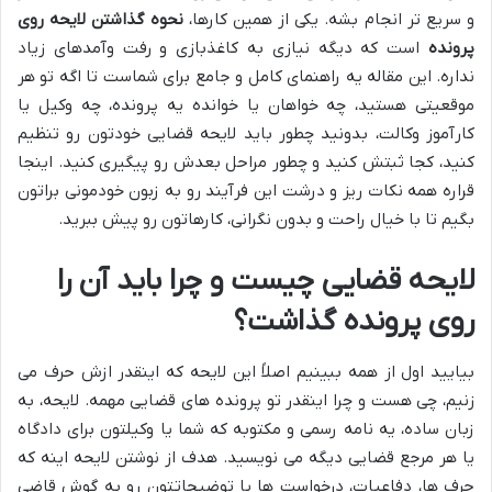
و سریع تر انجام بشه. یکی از همین کارها،
نحوه گذاشتن لایحه روی
پرونده
است که دیگه نیازی به کاغذبازی و رفت وآمدهای زیاد
نداره. این مقاله یه راهنمای کامل و جامع برای شماست تا اگه تو هر
موقعیتی هستید، چه خواهان یا خوانده یه پرونده، چه وکیل یا
کارآموز وکالت، بدونید چطور باید لایحه قضایی خودتون رو تنظیم
کنید، کجا ثبتش کنید و چطور مراحل بعدش رو پیگیری کنید. اینجا
قراره همه نکات ریز و درشت این فرآیند رو به زبون خودمونی براتون
بگیم تا با خیال راحت و بدون نگرانی، کارهاتون رو پیش ببرید.
لایحه قضایی چیست و چرا باید آن را
روی پرونده گذاشت؟
بیایید اول از همه ببینیم اصلاً این لایحه که اینقدر ازش حرف می
زنیم، چی هست و چرا اینقدر تو پرونده های قضایی مهمه. لایحه، به
زبان ساده، یه نامه رسمی و مکتوبه که شما یا وکیلتون برای دادگاه
یا هر مرجع قضایی دیگه می نویسید. هدف از نوشتن لایحه اینه که
حرف ها، دفاعیات، درخواست ها یا توضیحاتتون رو به گوش قاضی