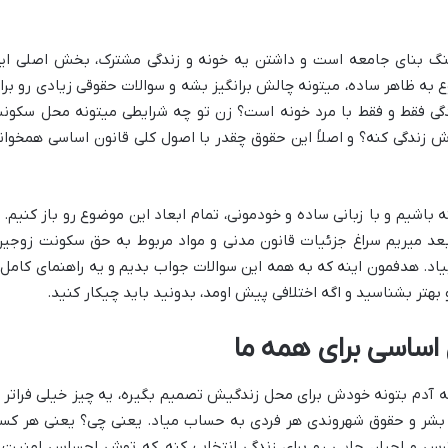
نگ بنای جامعه است و داشتن یه خونه و زندگی مشترک، بخش اصلی ای
به ظاهر ساده، میتونه چالش برانگیز بشه و سوالات حقوقی زیادی رو برا
گی فقط و فقط با مرد خونه است؟ زن تو چه شرایطی میتونه محل سکون
 زندگی کنه؟ و اصلاً این حقوق چقدر با اصول کلی قانون اساسی همخوان
 باشیم و با زبانی ساده و خودمونی، تمام ابعاد این موضوع رو باز کنیم. ا
عد میریم سراغ جزئیات قانون مدنی و مواد مربوط به حق سکونت زوجین
د. هدفمون اینه که به همه این سوالات جواب بدیم و یه راهنمای کامل 
 بهتر بشناسید و اگه اختلافی پیش اومد، بدونید باید چیکار کنید.
اساسی برای همه ما
 آدم بتونه خودش برای محل زندگیش تصمیم بگیره، یه چیز خیلی فراتر ا
وق بشر و حقوق شهروندی هر فردی به حساب میاد. یعنی چی؟ یعنی هر کس
ترس و اجبار، جایی رو برای زندگی انتخاب کنه که توش احساس امنیت 