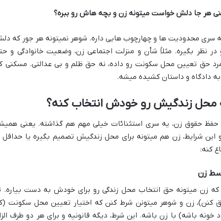
یعنی هر جا دلش خواست میتونه زن و بچه هاش رو ببره؟
یه سری محدودیت ها و چهارچوب هایی داره. شوهر نمیتونه هر جور که دل
ر نظر بگیره. مثلاً شأن و منزلت اجتماعی زن، وضعیت خانوادگی و حت
مرد حق تعیین محل سکونت رو داده، نه حق ظلم و بی عدالتی. مسکنی ک
به دادگاه و داستان کشیده میشه.
نه محل زندگیش رو خودش انتخاب کنه؟
ی حفظ حقوق زن، یه سری استثنائات خیلی مهم هم گذاشته. یعنی همیش
و این شرایط، زن هم میتونه برای محل زندگیش تصمیم بگیره یا حداقل ا
ع کنه:
 که زن میتونه حق انتخاب محل زندگی رو برای خودش به دست بیاره. ت
 کنن)، زن و شوهر میتونن شرط کنن که اختیار تعیین محل سکونت (ک
خونه باشه) با زن باشه. این شرط، دیگه قانونیه و برای هر دو طرف الزا