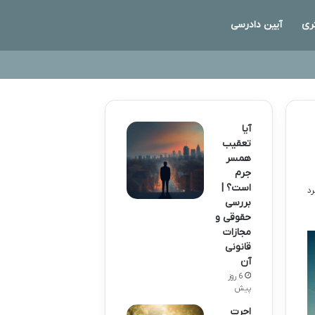
ری
آیین دادرسی
آیا
تعقیب
همسر
جرم
است؟ |
بررسی
حقوقی و
مجازات
قانونی
آن
6 روز
پیش
اجرت