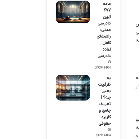
ماده
۴۷۷
آیین
دادرسی
ش
مدنی:
ی
راهنمای
ه
کامل
اعاده
دادرسی
30/09/1404
ه
به
طرفیت
ز
یعنی
چه؟ |
تعریف
جامع و
کاربرد
و
حقوقی
ه
م
19/09/1404