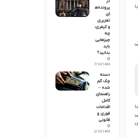
در
ا
پرونده‌ه
ای
تعزیری
و کیفری:
چه
چیزهایی
ی
باید
بدانید؟
07/10/1404
دسته
چک گم
شده –
راهنمای
کامل
ا
اقدامات
فوری و
ی
قانونی
ن
02/10/1404