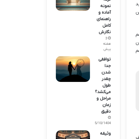
د
نمونه
ن
آماده و
راهنمای
کامل
نگارش
م
3
ن
هفته
پیش
م
توافقی
جدا
شدن
چقدر
طول
می‌کشد؟
مراحل و
زمان
دقیق
15/10/1404
وثیقه
ف