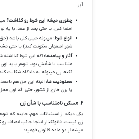
آور.
چطوری میشه این شرط رو گذاشت؟
میش
امضا کنن. یا حتی بعد از عقد، با یه ت
انواع شرط:
میتونه خیلی کلی باشه (حق 
شهر اصفهان سکونت کند) یا حتی مش
آثار و پیامدها:
اگه این شرط گذاشته شد
متناسب با شأنش بود، شوهر باید اون 
نکنه، زن میتونه به دادگاه شکایت کنه
محدودیت ها:
البته این حق هم نامحدود
یا برن خارج از کشور، حتی اگه اون م
۲. مسکن نامتناسب با شأن زن
یکی دیگه از استثنائات مهم، جاییه که شوهر 
زن نیست. قانونگذار اینجا جانب انصاف رو گ
میشه از دو ماده قانونی فهمید: