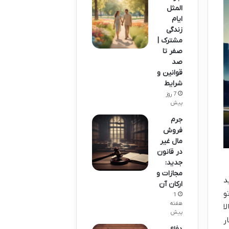
المثل
ایام
زندگی
مشترک |
صفر تا
صد
قوانین و
شرایط
7 روز
پیش
جرم
فروش
مال غیر
در قانون
جدید:
مجازات و
د
ارکان آن
و
1
هفته
ا
پیش
ر