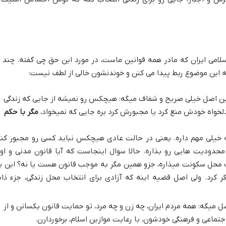
لامی ایران که مادر همه قوانین ماست، در مورد این حق چی گفته. چند ت
 این موضوع ربط پیدا می کنن و خوندنشون خالی از لطف نیست:
ن اصل خیلی صریح و شفاف میگه: هیچکس رو نمیشه از جایی که زندگی
دلخواه خودش منع کرد یا مجبورش کرد بره جایی که نمیخواد،
مگر با حکم
ته خیلی مهم داره. یعنی در حالت عادی هیچکس نباید کسی رو مجبور کنه
حدودیت هایی رو بذاره. حالا سوال اینجاست که آیا قانون مدنی و او
 محل سکونت میذاره، جزو همین مگر به موجب قانون هست یا نه؟ این ی
کرد. ولی اصل قضیه اینه که آزادی برای انتخاب محل زندگی، جزء ذا
 میگه: همه مردم ایران، چه زن و چه مرد، تو حمایت قانون یکسانن و از
تماعی و فرهنگی خودشون، با رعایت موازین اسلام، برخوردارن.