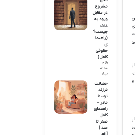
دفاع
مشروع
در مقابل
ن
ورود به
عنف
ی
چیست؟
ت
(راهنما
ی
ی
حقوقی
کامل)
2
ز
هفته
،
پیش
و
حضانت
فرزند
توسط
مادر –
راهنمای
کامل
ز
صفر تا
ی
صد |
[نام
و