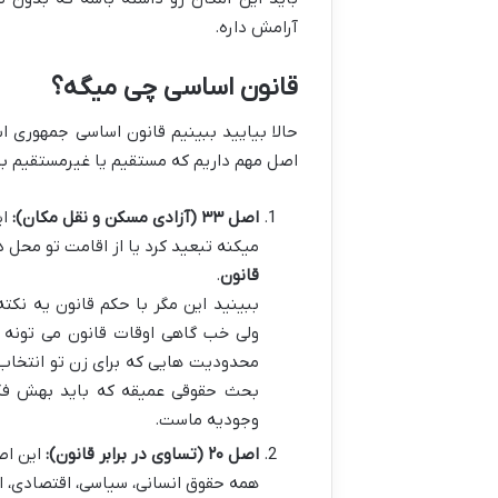
آرامش داره.
قانون اساسی چی میگه؟
حالا بیایید ببینیم قانون اساسی جمهوری اس
اصل مهم داریم که مستقیم یا غیرمستقیم به
اصل ۳۳ (آزادی مسکن و نقل مکان):
ای
میکنه تبعید کرد یا از اقامت تو محل 
قانون
.
ببینید این مگر با حکم قانون یه نک
ولی خب گاهی اوقات قانون می تونه م
محدودیت هایی که برای زن تو انتخاب
بحث حقوقی عمیقه که باید بهش فکر 
وجودیه ماست.
اصل ۲۰ (تساوی در برابر قانون):
این اصل
همه حقوق انسانی، سیاسی، اقتصادی، اج