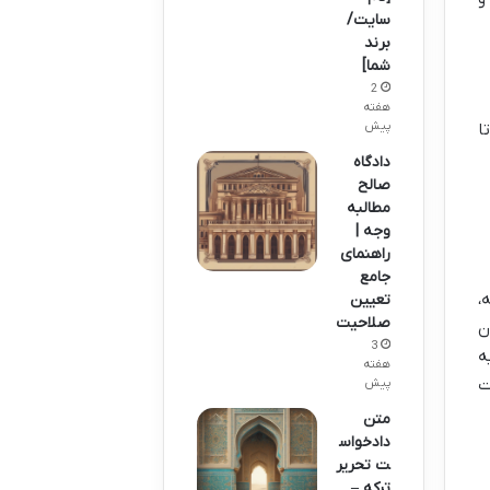
سایت/
برند
شما]
2
هفته
پیش
ا
دادگاه
صالح
مطالبه
وجه |
راهنمای
جامع
،
تعیین
صلاحیت
ن
3
ه
هفته
ت
پیش
متن
دادخواس
ت تحریر
ترکه –