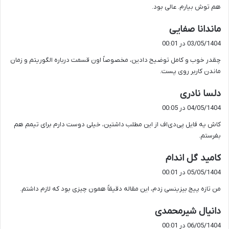
هم توش بیارم. عالی بود.
گ
ماندانا صفایی
ف
03/05/1404 در 00:01
ت
چقدر خوب و کامل توضیح دادین، مخصوصاً اون قسمت درباره الگوریتم و زمان
:
ماندن کاربر روی پست.
گ
دلسا نادری
ف
04/05/1404 در 00:05
ت
کاش یه فایل پی‌دی‌اف از این مطلب داشتین، خیلی دوست دارم برای تیمم هم
:
بفرستم.
گ
کامید گل اندام
ف
05/05/1404 در 00:01
ت
من تازه پیج بیزینسی زدم، این مقاله دقیقاً همون چیزی بود که لازم داشتم.
:
گ
دانیال شیرمحمدی
ف
06/05/1404 در 00:01