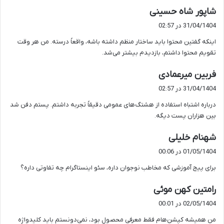
گ
شاپور شاه حسینی
ف
31/04/1404 در 02:57
ت
اینکه گفتین محتوا باید ساختار منظم داشته باشه، واقعاً درسته. من هر وقت
:
تقویم محتوا داشتم، بازدیدم بیشتر می‌شد.
گ
فربین میرعمادی
ف
31/04/1404 در 02:57
ت
درباره اشتباه استفاده از هشتگ‌های عمومی دقیقاً تجربه داشتم. پستم دفن شد
:
بین هزاران پست دیگه.
گ
شهنام خلیلی
ف
01/05/1404 در 00:06
ت
برای پیج آموزشی که مخاطب نوجوان داره، سئو اینستاگرام چه تفاوتی داره؟
:
گ
رامتین کهن موئی
ف
02/05/1404 در 00:01
ت
من همیشه کپشن‌هام فقط معرفی محصول بود، نمی‌دونستم باید کلیدواژه
: