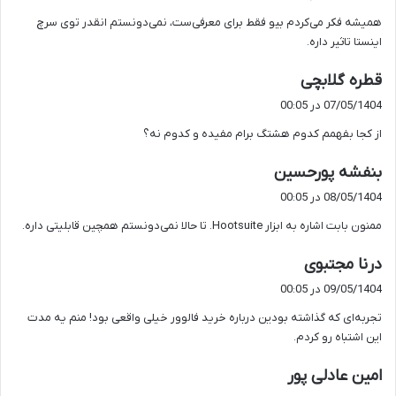
ت
همیشه فکر می‌کردم بیو فقط برای معرفی‌ست، نمی‌دونستم انقدر توی سرچ
:
اینستا تاثیر داره.
گ
قطره گلابچی
ف
07/05/1404 در 00:05
ت
از کجا بفهمم کدوم هشتگ برام مفیده و کدوم نه؟
:
گ
بنفشه پورحسین
ف
08/05/1404 در 00:05
ت
ممنون بابت اشاره به ابزار Hootsuite. تا حالا نمی‌دونستم همچین قابلیتی داره.
:
گ
درنا مجتبوی
ف
09/05/1404 در 00:05
ت
تجربه‌ای که گذاشته بودین درباره خرید فالوور خیلی واقعی بود! منم یه مدت
:
این اشتباه رو کردم.
گ
امین عادلی پور
ف