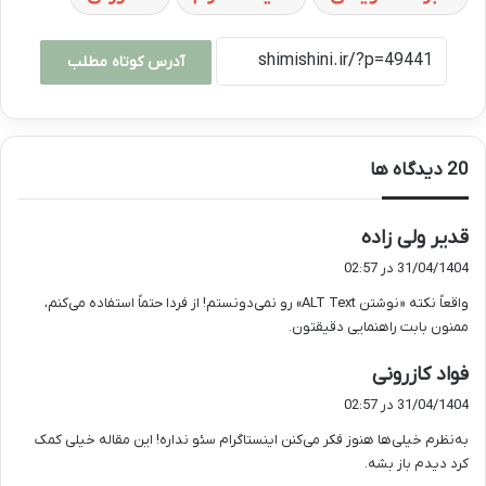
آدرس کوتاه مطلب
‫20 دیدگاه ها
گ
قدیر ولی زاده
ف
31/04/1404 در 02:57
ت
واقعاً نکته «نوشتن ALT Text» رو نمی‌دونستم! از فردا حتماً استفاده می‌کنم،
:
ممنون بابت راهنمایی دقیقتون.
گ
فواد کازرونی
ف
31/04/1404 در 02:57
ت
به‌نظرم خیلی‌ها هنوز فکر می‌کنن اینستاگرام سئو نداره! این مقاله خیلی کمک
:
کرد دیدم باز بشه.