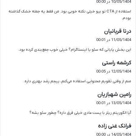
10/05/1404 در 00:00
ت
استفاده از CTA تو بیو خیلی نکته خوبی بود. من فقط یه جمله خشک گذاشته
:
بودم.
گ
درنا قربانیان
ف
11/05/1404 در 00:01
ت
این بخش پایانی که سئو یا اینستاگرام؟ خیلی خوب جمع‌بندی کرده بود.
:
گ
کرشمه راستی
ف
12/05/1404 در 00:05
ت
منم از وقتی تقویم محتوایی استفاده می‌کنم، پیجم رشد بهتری داره.
:
گ
رامین شهبازیان
ف
13/05/1404 در 00:01
ت
آیا الگوریتم ریلز با پست عادی خیلی فرق داره؟ چطور سئو بشه؟
:
گ
فرانک غنی زاده
ف
14/05/1404 در 00:00