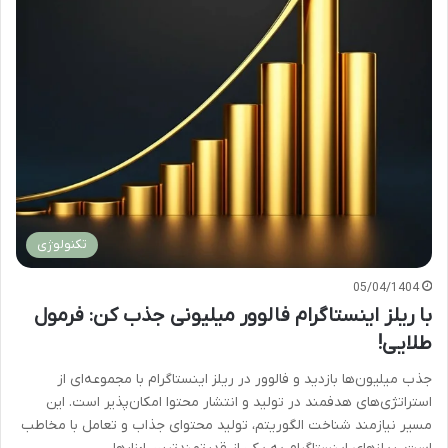
تکنولوژی
05/04/1404
با ریلز اینستاگرام فالوور میلیونی جذب کن: فرمول
طلایی!
جذب میلیون‌ها بازدید و فالوور در ریلز اینستاگرام با مجموعه‌ای از
استراتژی‌های هدفمند در تولید و انتشار محتوا امکان‌پذیر است. این
مسیر نیازمند شناخت الگوریتم، تولید محتوای جذاب و تعامل با مخاطب