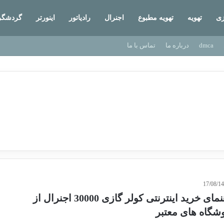
زی
تهویه
تهویه مطبوع
اجنرال
رادیاتور
اینورتر
گردشگر
dmca
درباره ما
تماس با ما
17/08/1
راهنمای خرید اینترنتی کولر گازی 30000 اجنرال از
شگاه های معتبر