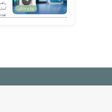
لوازم خانگی
آسای
تهویه 