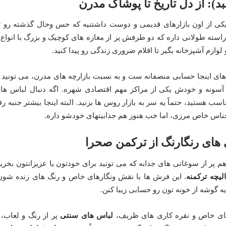
بد): از دل تاریخ تا پوشاک مدرن
، یکی از اون بازارهای قدیمی و دوست داشتنیه که حس وحال گذشته رو ت
سته طولانی داره که دو طرفش پر از مغازه های کوچیک و بزرگ با انواع 
لوازم آشپزخانه بگیر تا اقلام ضروری زندگی رو پیدا کنید.
 اینجا حسابی منصفانه ست و به نسبت بازارچه های مدرن، می تونید ب
سونه و خودش یکی از مراکز مهم اقتصادی شهره. اگه دنبال لباس ها
ب هستید، حتماً یه سر به بازار روس ها بزنید. البته اینجا بیشتر جنبه رف
 اجناس خاص مرزی، اما خب هنوز هم جذابیتهای خودشو داره.
 های رنگارنگ از ترکمن صحرا
پر از سوغاتی های جذابه که می تونید برای خودتون یا عزیزانتون بخرید
یچه ترکمنه
. این فرش ها با نقش ونگارهای خاص و رنگ های زنده شون
یه گوشه از خونه تون رو حسابی زیبا کنن.
ای خاص و نقره کاری های ظریف،
لباس های سنتی
پر از رنگ و لعاب، 