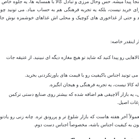
جا پیدا میشه. حس وحال مرزی و تبادل کالا با همسایه ها، یه جلوه خاص ب
 برای خرید نیست، بلکه یه تجربه فرهنگی هم به حساب میاد. می تونید چون
ید و حتی از غذاخوری های کوچیک و محلی اش غذاهای خوشمزه نوش جا
ر اینقدر خاصه:
لاهایی رو پیدا کنید که شاید تو هیچ مغازه دیگه ای نبینید. از عتیقه جات
می تونید اجناس باکیفیت رو با قیمت های باورنکردنی بخرید.
ه کالا نیست، یه تجربه فرهنگی و هیجان انگیزه.
ی، یه بازار آلاچیقی هم اضافه شده که بیشتر روی صنایع دستی ترکمن
وغات اصیل.
مولاً آخر هفته هاست که بازار شلوغ تر و پررونق تره. چانه زنی رو یادتو
ستون به کیفیت اجناس باشه، مخصوصاً اجناس دست دوم.