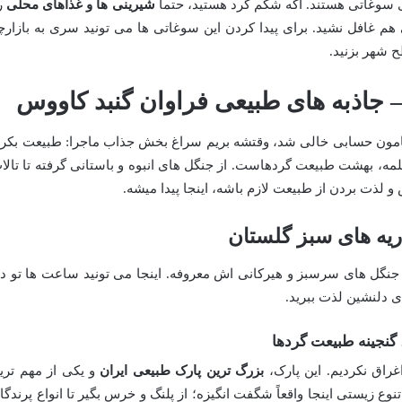
 سوغاتی هستند. اگه شکم گرد هستید، حتماً
شیرینی ها و غذاهای محلی
ر
هم غافل نشید. برای پیدا کردن این سوغاتی ها می تونید سری به بازارچ
 شهر بزنید.
جاذبه های طبیعی فراوان گنبد کاووس
بامون حسابی خالی شد، وقتشه بریم سراغ بخش جذاب ماجرا: طبیعت بکر 
لمه، بهشت طبیعت گردهاست. از جنگل های انبوه و باستانی گرفته تا تالا
 لذت بردن از طبیعت لازم باشه، اینجا پیدا میشه.
ریه های سبز گلستان
ه جنگل های سرسبز و هیرکانی اش معروفه. اینجا می تونید ساعت ها تو د
ی دلنشین لذت ببرید.
 گنجینه طبیعت گردها
غراق نکردیم. این پارک،
بزرگ ترین پارک طبیعی ایران
و یکی از مهم تری
زیستی اینجا واقعاً شگفت انگیزه؛ از پلنگ و خرس بگیر تا انواع پرندگا