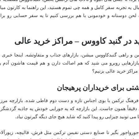
ال یه تجربه سفر کامل و همه چی تموم هستید، این راهنما به کارتون میاد
 یه لحن دوستانه و خودمونی با هم بررسی کنیم تا یه سفر حسابی رو برا
د در گنبد کاووس – مراکز خرید عالی
ن و راهی گنبدکاووس میشن، بازارهای جذاب و متفاوتشه. اینجا خبری ا
بازارهایی روبرو می شید که هم اصالت دارن و هم قیمت هاشون آدم ر
 مراکز خرید عالی بزنیم؟
شتی برای خریداران پرهیجان
و فرهنگ ترکمن با بوی اجناس تازه و دست دوم قاطی شده. بازارچه مرز
تری گنبدکاووس، دقیقاً همون جاست. این بازارچه که یه جورایی خودش یه جاذبه گردشگر
ی تونید چیزایی رو پیدا کنید که شاید هیچ جای دیگه گیرتون نیاد.
رواجور بگیر تا صنایع دستی نفیس ترکمن مثل فرش، قالیچه، زیورآلا