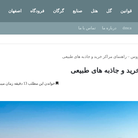
قوانین
گل
هتل
صنایع
گرگان
فرودگاه
اصفهان
dmca
درباره ما
تماس با ما
ووس – راهنمای مراکز خرید و جاذبه های طبیعی
رید و جاذبه های طبیعی
خواندن این مطلب 13 دقیقه زمان میبرد