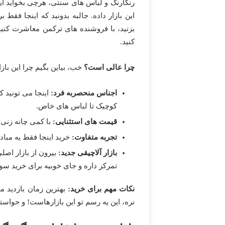
رنگارنگ و لباس های سنتی، هرچی بخواید این
این بازار داده. جالبه بدونید که اینجا فقط
بزنید، با فروشنده های ترکمن معاشرت کن
کنید.
چرا عالی است؟
خب، بیاین بگیم چرا این بازا
اجناس منحصربه فرد:
اینجا می تونید کا
کوچیک تا لباس های خاص.
قیمت های استثنایی:
با کمی چانه زنی 
تجربه متفاوت:
خرید اینجا فقط یه مبادل
بازار آلاچیقی جدید:
بیرون از بازار اصل
تمرکز داره و جای خوبیه برای خرید س
نکات مهم برای خرید:
بهترین زمان بازدید مع
نره، این یه رسم تو این بازارهاست! و حوا