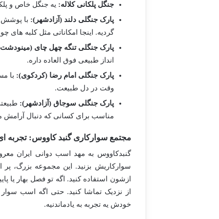
جنگل پلکانی کلاله:
یه جنگل خاص و پلک
پارک جنگلی دلند (آزادشهر):
با پوشش گ
گردیه. اینجا امکاناتی مثل کلبه های چو
پارک جنگلی تنگه چهل چای (مینودشت)
انداز طبیعی فوق العاده داره.
پارک جنگلی امام رضا (کردکوی):
وقت در دل طبیعت.
پارک جنگلی سوجاق (آزادشهر):
طبیعتی
مناسب برای کسانی که دنبال آرامش 
مجتمع سوارکاری گنبد کاووس: تجربه ا
گنبدکاووس به مهد اسب دوانی ایران معرو
سوارکاریش بزنید. این مجموعه بزرگ، پر ا
ازشون استفاده کنید. اگه تو فصل بهار یا پا
از نزدیک تماشا کنید. حتی اگه اسب سوار 
خودش یه تجربه به یادماندنیه.