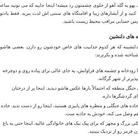
 یهو یه گله آهو از جلوی چشمتون رد میشه! اینجا جاییه که می تونید ساع
د و از آبشارهای زیبا و اقامتگاه های سنتی اش لذت ببرید. فقط یادتو
 پس حسابی مراقب محیط زیست باشید.
 های دلنشین
 دلنشینه که هر کدوم جذابیت های خاص خودشون رو دارن. بعضی هاشو
ناخته شده و بکرترند:
ا رودخانه و چشمه های فراوانش، یه جای عالی برای پیاده روی و دوچرخه
یرتر از شهر گرگانه.
نگل منطقه که احتمالاً بارها عکس هاشو دیدید. اینجا پر از درختان
ای گردشگرها داره.
ده های جنگلی و منظره های پاییزی هستید، اینجا رو از دست ندید. جاده
هم وصل می کنه، خودش یه جاذبه ست.
لی بزرگ و مجهز که برای پیک نیک های خانوادگی عالیه. اینجا حتی یه باغ
قرمز رو از نزدیک ببینید.