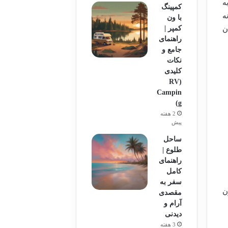
ه
کمپینگ
ه
با ون
کمپر |
ن
راهنمای
جامع و
نکات
کلیدی
(RV
Campin
g)
2 هفته
پیش
ساحل
طلوع |
راهنمای
کامل
سفر به
ن
مقصدی
آرام و
دیدنی
3 هفته