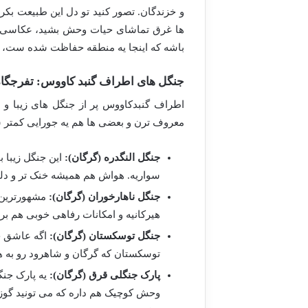
و خزندگان. تصور کنید تو دل این طبیعت بکر،
ها غرق تماشای حیات وحش بشید، عکاسی کنی
باشه که اینجا یه منطقه حفاظت شده ست،
جنگل های اطراف گنبد کاووس: تفرجگاه
اطراف گنبدکاووس پر از جنگل های زیبا و
معروف ترن و بعضی ها هم یه جورایی کمتر ش
جنگل النگدره (گرگان):
این جنگل زیبا ب
سواریه. هواش هم همیشه خنک تر و دلپذ
جنگل ناهارخوران (گرگان):
مشهورترین ج
هیرکانیه و امکانات رفاهی خوبی هم بر
جنگل توسکستان (گرگان):
اگه عاشق جا
توسکستان که گرگان و شاهرود رو به 
پارک جنگلی قرق (گرگان):
یه پارک جنگ
وحش کوچیک هم داره که می تونید گوزن 