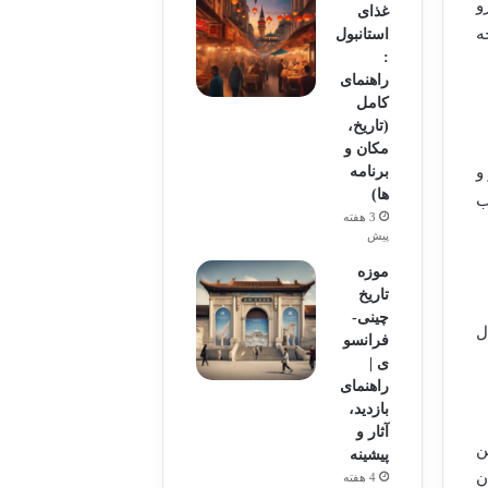
و
غذای
ه
استانبول
:
راهنمای
کامل
(تاریخ،
مکان و
برنامه
و
ها)
ب
3 هفته
پیش
موزه
تاریخ
چینی-
ل
فرانسو
ی |
راهنمای
بازدید،
آثار و
ن
پیشینه
ن
4 هفته