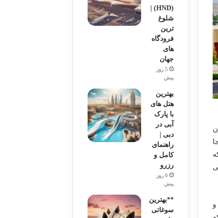
(HND) |
شلوغ
ترین
فرودگاه
های
جهان
5 روز
پیش
بهترین
هتل های
با پارک
آبی در
ن
دبی |
ا
راهنمای
ه
کامل و
رزرو
ی
6 روز
پیش
**بهترین
و
سوغاتی
ه