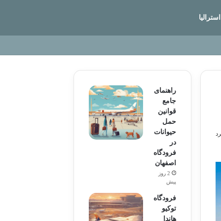
استرالیا
راهنمای
جامع
قوانین
حمل
حیوانات
در
فرودگاه
اصفهان
2 روز
پیش
فرودگاه
توکیو
هاندا