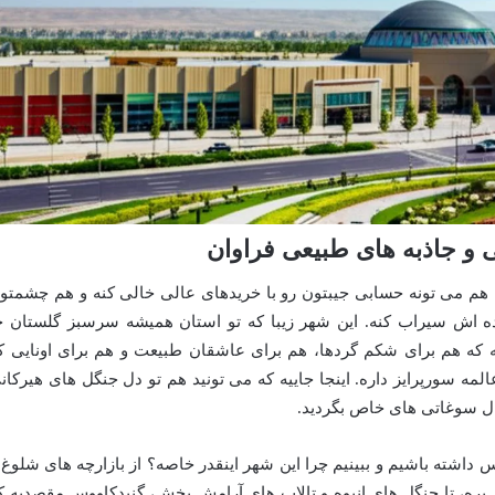
ی و جاذبه های طبیعی فراوان
هم می تونه حسابی جیبتون رو با خریدهای عالی خالی کنه و هم چشمتو
ده اش سیراب کنه. این شهر زیبا که تو استان همیشه سرسبز گلستان ج
که هم برای شکم گردها، هم برای عاشقان طبیعت و هم برای اونایی ک
لمه سورپرایز داره. اینجا جاییه که می تونید هم تو دل جنگل های هیرکان
ال سوغاتی های خاص بگردید.
وس داشته باشیم و ببینیم چرا این شهر اینقدر خاصه؟ از بازارچه های شلوغ 
ه، تا جنگل های انبوه و تالاب های آرامش بخش، گنبدکاووس مقصدیه ک