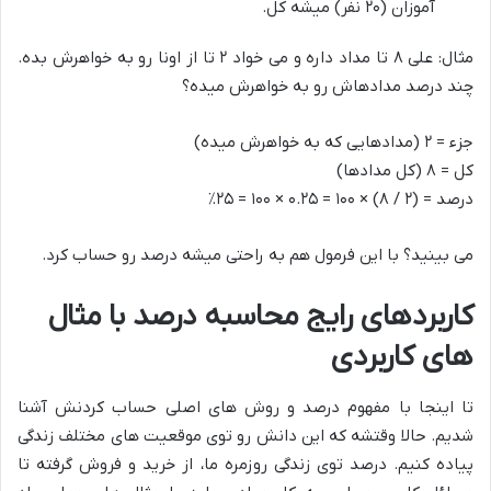
آموزان (۲۰ نفر) میشه کل.
مثال: علی ۸ تا مداد داره و می خواد ۲ تا از اونا رو به خواهرش بده.
چند درصد مدادهاش رو به خواهرش میده؟
جزء = ۲ (مدادهایی که به خواهرش میده)
کل = ۸ (کل مدادها)
درصد = (۲ / ۸) × ۱۰۰ = ۰.۲۵ × ۱۰۰ = ۲۵٪
می بینید؟ با این فرمول هم به راحتی میشه درصد رو حساب کرد.
کاربردهای رایج محاسبه درصد با مثال
های کاربردی
تا اینجا با مفهوم درصد و روش های اصلی حساب کردنش آشنا
شدیم. حالا وقتشه که این دانش رو توی موقعیت های مختلف زندگی
پیاده کنیم. درصد توی زندگی روزمره ما، از خرید و فروش گرفته تا