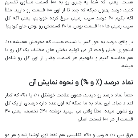
هست. یعنی اگه شما یه چیزی رو به ۱۰۰ قسمت مساوی تقسیم
کنید، درصد بهتون میگه که چند تا از اون ۱۰۰ قسمت رو دارید. مثلاً
اگه بگیم ۲۰ درصد سیب زمینی سرخ کرده خوردیم، یعنی اگه کل
سیب زمینی ها ۱۰۰ قسمت بودن، ما ۲۰ قسمتش رو نوش جان کردیم!
در واقع، درصد یه جور کسر یا نسبت هست که مخرجش همیشه ۱۰۰.
اینجوری خیلی راحت تر می تونیم بخش های مختلف یک کل رو با
هم مقایسه کنیم و بفهمیم هر قسمت چقدر از اون کل رو شامل
میشه.
نماد درصد (٪ و %) و نحوه نمایش آن
حتماً نماد درصد رو دیدید، همون علامت خوشگل «٪» یا «%» که کنار
اعداد میاد. این نماد به ما میگه که اون عدد داره درصدی از یک کل
رو نشون میده. مثلاً وقتی می بینید نوشته ۴۰٪ تخفیف، یعنی ۴۰
قسمت از هر ۱۰۰ قسمت اصلی.
فرق بین «٪» فارسی و «%» انگلیسی هم فقط توی نوشتارشه و هر دو