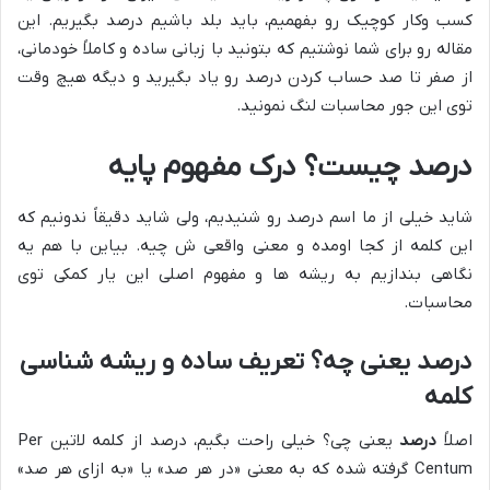
کسب وکار کوچیک رو بفهمیم، باید بلد باشیم درصد بگیریم. این
مقاله رو برای شما نوشتیم که بتونید با زبانی ساده و کاملاً خودمانی،
از صفر تا صد حساب کردن درصد رو یاد بگیرید و دیگه هیچ وقت
توی این جور محاسبات لنگ نمونید.
درصد چیست؟ درک مفهوم پایه
شاید خیلی از ما اسم درصد رو شنیدیم، ولی شاید دقیقاً ندونیم که
این کلمه از کجا اومده و معنی واقعی ش چیه. بیاین با هم یه
نگاهی بندازیم به ریشه ها و مفهوم اصلی این یار کمکی توی
محاسبات.
درصد یعنی چه؟ تعریف ساده و ریشه شناسی
کلمه
اصلاً
درصد
یعنی چی؟ خیلی راحت بگیم، درصد از کلمه لاتین Per
Centum گرفته شده که به معنی «در هر صد» یا «به ازای هر صد»