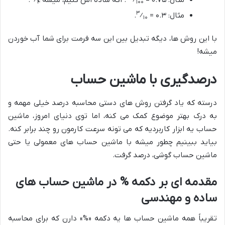
مثال: ۰.۷۵ =
⁄
. اگه ساده اش کنیم، میشه
⁄
.
۴
۱۰۰
۳
مثال: ۰.۳ =
⁄
.
۱۰
با این روش ها، دیگه تبدیل بین این سه فرمت برای شما آب خوردن
میشه!
درصدگیری با ماشین حساب
درسته که یاد گرفتن روش های دستی محاسبه درصد خیلی مهمه و
به درک بهتر موضوع کمک می کنه، اما توی دنیای امروز، ماشین
حساب یه ابزار کاربردیه که می تونه سرعت کارمون رو چند برابر کنه.
بیاید ببینیم چطور میشه با ماشین حساب های معمولی یا حتی
ماشین حساب گوشی، درصد گرفت.
مقدمه ای بر دکمه % در ماشین حساب های
ساده و مهندسی
تقریباً همه ماشین حساب ها یه دکمه «%» دارن که برای محاسبه