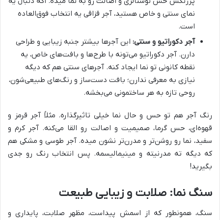
پررنگش حس نوستالژی و اصالت رو به نما میده. اگه دنبال یه
نمای سنتی و خاص هستید، آجر قزاقی یه انتخاب فوق‌العاده‌
است.
آجر دکوراتیو و سنتی:
این آجرها بیشتر جنبه زیبایی و طراحی
دارن. آجر دکوراتیو می‌تونه با طرح‌ها و بافت‌های خاص، یه
نقطه کانونی تو نما ایجاد کنه. آجرهای سنتی هم که دیگه
نیازی به معرفی ندارن؛ بافت دست‌ساز و رنگ‌های طبیعی‌شون،
روحی تازه به هر ساختمونی می‌بخشه.
رنگ آجر هم تو حس و حال نما خیلی تاثیرگذاره. مثلاً آجر قرمز و
قهوه‌ای، حس گرما، صمیمیت و اصالت رو القا می‌کنه. آجر کرم و
سفید، نما رو روشن‌تر و مدرن‌تر نشون میده. آجر طوسی و مشکی هم
که دیگه ته مدرنیته و مینیمالیسمه. پس انتخاب رنگ رو جدی
بگیرید!
سنگ نما: صلابت و زیبایی طبیعت
سنگ، همونطور که از اسمش پیداست، مظهر صلابت، پایداری و