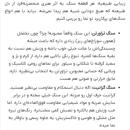
زیبایی طبیعیه. هر قطعه سنگ، یه اثر هنری منحصربه‌فرد از دل
طبیعته که هیچ دوتایی شبیه هم پیدا نمی‌شه. بیاید با هم انواع
سنگ‌های پرکاربرد تو نما رو بررسی کنیم:
سنگ تراورتن:
این سنگ واقعاً محبوبه! چرا؟ چون تخلخل
(همون سوراخ‌های ریز) زیادی داره که باعث میشه
چسبندگی‌اش با ملات خیلی خوب باشه و وزنش هم نسبت به
بقیه سنگ‌ها کمتره. تنوع رنگی بالایی هم داره، از کرم و بژ و
سفید گرفته تا شکلاتی و سیلور. برای نماهای رومی، کلاسیک و
ویلایی که حسابی محبوبن، تراورتن یه انتخاب بی‌نظیره. تازه،
عایق حرارتی و صوتی هم هست.
سنگ گرانیت:
اگه دنبال استحکام و مقاومت بی‌نظیر هستید،
گرانیت حرف اول رو میزنه. این سنگ خیلی سخته و در برابر
سایش، ضربه و مواد شیمیایی مقاومت فوق‌العاده‌ای داره. اما
خب، وزنش هم بالاتره و نصبش کمی سخت‌تره. رنگ‌های تیره
مثل مشکی و طوسی و خاکستریش، یه جلوه رسمی و باوقار به
نما میده.