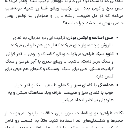
شاموتی که با سنگ تراورتن کرم یا قهوه‌ای ترکیب شده، چقدر می‌تونه
حس دنج و گرمی بده. این ترکیب، ویلای شما رو شبیه خونه‌هایی
می‌کنه که تو دل طبیعت ریشه دارن و همزمان یه لوکس بودن
خاصی بهش میبخشه. چرا مناسبه؟
حس اصالت و لوکس بودن:
ترکیب این دو متریال، یه نمای
باارزش و چشم‌نواز خلق می‌کنه که از دور هم دلربایی می‌کنه.
تنوع سبک طراحی:
می‌تونید ویلای کلاسیک و رومی با آجر قزاقی
و سنگ مرمر داشته باشید، یا ویلای مدرن با آجر طوسی و سنگ
گرانیت مشکی. حتی برای سبک روستیک و کلبه‌ای هم حرفی برای
گفتن داره.
هماهنگی با فضای سبز:
رنگ‌های طبیعی سنگ و آجر، خیلی
خوب با فضای سبز و طبیعت اطراف ویلا هماهنگ میشن و یه
هارمونی بی‌نظیر ایجاد می‌کنن.
نکات طراحی:
تو ویلاها، دستتون برای خلاقیت بازتره. می‌تونید از
حجم‌ها و شکستگی‌های نما استفاده کنید، مثلاً یه قسمت رو کامل