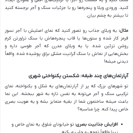
سنگ کنید و یه قسمت رو آجر، یا ترکیب‌های افقی و عمودی ایجاد
کنید. ورودی ویلا و پنجره‌ها رو با جزئیات سنگ و آجر برجسته کنید
تا بیشتر به چشم بیان.
مثال:
یه ویلای جذاب رو تصور کنید که نمای اصلیش با آجر نسوز
قرمز کار شده و ستون‌ها یا قاب پنجره‌هاش با سنگ تراورتن کرم
روشن تزئین شده. یا یه ویلای مدرن که آجر طوسی داره و
بخش‌هایی از نماش با سنگ گرانیت مشکی براق پوشیده شده. واقعاً
دیدنی میشه!
آپارتمان‌های چند طبقه: شکستن یکنواختی شهری
تو شهرهای بزرگ که پر از آپارتمان‌های یه شکل و یکنواخته، نمای
ترکیبی سنگ و آجر می‌تونه یه نفس تازه به شهر ببخشه. این نما
باعث میشه ساختمون شما از بقیه متمایز بشه و یه هویت بصری
خاص پیدا کنه. چرا مناسبه؟
افزایش جذابیت بصری:
تو خیابونای شلوغ، یه نمای خاص و
زیبا واقعاً توجه رو جلب می‌کنه.