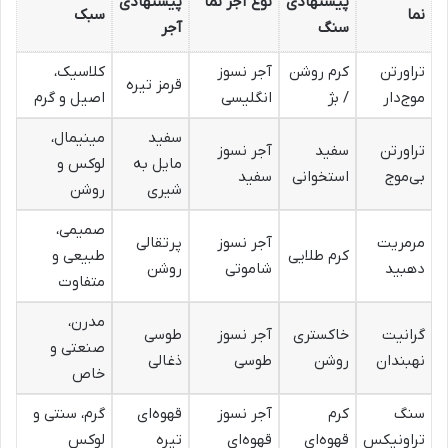
پیشنهادی
نوع آجر نما
پیشنهادی
نما
سبک
سنگ
آجر
تراورتن
کرم روشن
آجر نسوز
کلاسیک،
قرمز تیره
موج‌دار
/ بژ
انگلیسی
اصیل و گرم
سفید
مینیمال،
تراورتن
سفید
آجر نسوز
مایل به
لوکس و
بی‌موج
استخوانی
سفید
شیری
روشن
صمیمی،
مرمریت
آجر نسوز
پرتقالی
کرم طلایی
طبیعی و
دهبید
شاموتی
روشن
متفاوت
مدرن،
گرانیت
خاکستری
آجر نسوز
طوسی
صنعتی و
نهبندان
روشن
طوسی
ذغالی
خاص
سنگ
کرم
آجر نسوز
قهوه‌ای
گرم، سنتی و
تراونیکس
قهوه‌ای
قهوه‌ای
تیره
لوکس