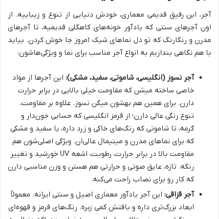
آجر، این رفیق قدیمی معماری، خودش دنیایی از تنوع و زیباییه. از
اون آجرهای سنتی که یادآور خونه‌های کاهگلی قدیمیه، تا آجرهای
مدرن و رنگارنگ که تو دل نماهای شیک امروز جا خوش کردن. بیاید
با هم نگاهی بندازیم به انواع آجر مناسب برای نما و ویژگی‌هاشون:
آجر نسوز (انگلیسی، شاموتی، سفید، مشکی):
این آجرها از مواد
خاصی ساخته میشن که مقاومت خیلی بالایی در برابر حرارت
دارن. برای همین هم بهشون میگن نسوز. علاوه بر مقاومت،
تنوع رنگی عالی دارن؛ از قرمز انگلیسی که حسابی جون‌دار و
گرمه، تا شاموتی که رنگ‌های خاکی و زرد داره، یا سفید و مشکی
که برای نماهای مدرن و مینیمال عالی‌ان. ویژگی اصلی‌شون هم
مقاومت بالا در برابر حرارت، رطوبت، اشعه UV خورشید و تغییر
رنگه. تازه، عایق صوتی و حرارتی هم هستن و وزن مناسبی دارن
که کار رو برای نصاب راحت می‌کنه.
آجر قزاقی:
این آجر یادآور معماری اصیل و سنتی ایرانه. معمولاً
ابعاد بزرگ‌تری داره و بافتش کمی زبره. رنگ‌های قرمز و قهوه‌ای