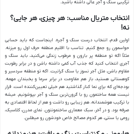
ترکیبی سنگ و آجر عالی داشته باشید.
انتخاب متریال مناسب: هر چیزی، هر جایی؟
نه!
اولین قدم، انتخاب درست سنگ و آجره. اینجاست که باید حسابی
حواسمون رو جمع کنیم. تناسب با اقلیم منطقه حرف اول رو میزنه.
مثلاً اگه تو منطقه پر بارون و مرطوب زندگی می‌کنید، باید سنگ و
آجری انتخاب کنید که جذب آب کمی داشته باشن و در برابر رطوبت
مقاوم باشن، مثل آجر نسوز یا سنگ گرانیت. اگه تو منطقه سردسیر و
کوهستانی هستید، باز هم مقاومت در برابر سرما و یخبندان مهمه.
بودجه‌ای که برای نما کنار گذاشتید هم خیلی تعیین‌کننده‌ است. قرار
نیست همه ساختمون رو با گرون‌ترین سنگ و آجر بپوشونیم. میشه
با ترکیب هوشمندانه، هم زیبایی رو داشت و هم از لحاظ اقتصادی به
صرفه بود. و در آخر، سبک معماری ساختمونتون. نمای مدرن، کلاسیک،
رومی یا سنتی، هر کدوم مصالح خاص خودشون رو میطلبن.
هارمونی و کنتراست رنگ و بافت: هنرمندانه