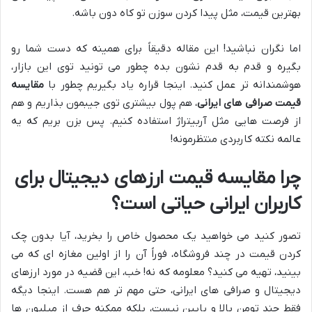
بهترین قیمت، مثل پیدا کردن سوزن تو کاه دون باشه.
اما نگران نباشید! این مقاله دقیقاً برای همینه که دست شما رو
بگیره و قدم به قدم نشون بده چطور می تونید توی این بازار،
هوشمندانه تر عمل کنید. اینجا قراره یاد بگیریم چطور با
مقایسه
قیمت صرافی های ایرانی
، هم پول بیشتری توی جیبمون بذاریم و هم
از فرصت هایی مثل آربیتراژ استفاده کنیم. پس بزن بریم که یه
عالمه نکته کاربردی منتظرمونه!
چرا مقایسه قیمت ارزهای دیجیتال برای
کاربران ایرانی حیاتی است؟
تصور کنید می خواهید یک محصول خاص را بخرید، آیا بدون چک
کردن قیمت در چند فروشگاه، فوراً آن را از اولین مغازه ای که می
بینید، تهیه می کنید؟ معلومه که نه! خب، این قضیه در مورد ارزهای
دیجیتال و صرافی های ایرانی، حتی مهم تر هم هست. اینجا دیگه
فقط چند تومن بالا و پایین نیست، بلکه ممکنه حرف از میلیون ها