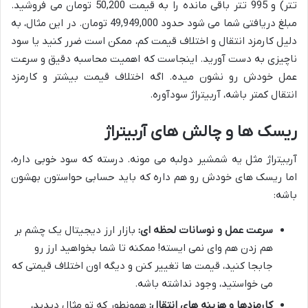
تتر) و 995 تتر باقی مانده را به قیمت 50,200 تومان می فروشید.
مبلغ دریافتی شما می شود حدود 49,949,000 تومان. در این مثال، به
دلیل کارمزد انتقال و اختلاف قیمت کم، ممکن است ضرر کنید یا سود
ناچیزی به دست آورید. اینجاست که اهمیت محاسبه دقیق و سرعت
عمل خودش رو نشون میده. اگه اختلاف قیمت بیشتر و کارمزد
انتقال کمتر باشه، آربیتراژ سودآوره.
ریسک ها و چالش های آربیتراژ
آربیتراژ مثل یه شمشیر دولبه می مونه. درسته که سود خوبی داره،
اما ریسک های خودش رو هم داره که باید حسابی حواستون بهشون
باشه:
سرعت عمل و نوسانات لحظه ای:
بازار ارز دیجیتال یک چشم بر
هم زدن هم وای نمی ایسته! ممکنه تا شما بخواهید ارز رو
جابجا کنید، قیمت ها تغییر کنن و دیگه اون اختلاف قیمتی که
می خواستید، وجود نداشته باشه.
کارمزدها و هزینه های انتقال:
همونطور که تو مثال دیدید،