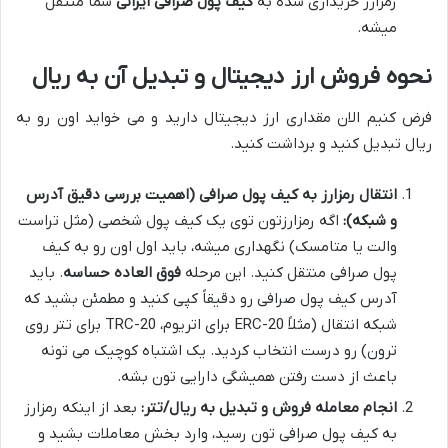
رمزارز خریداری شده به
کیف پول صرافی ایرانی
شما منتقل
میشه.
نحوه فروش ارز دیجیتال و تبدیل آن به ریال
فرض کنیم الان مقداری ارز دیجیتال دارید و می خواید اون رو به
ریال تبدیل کنید و برداشت کنید.
انتقال رمزارز به کیف پول صرافی (اهمیت بررسی دقیق آدرس
و شبکه):
اگه رمزارزتون توی یک کیف پول شخصی (مثل تراست
والت یا متامسک) نگهداری میشه، باید اول اون رو به کیف
پول صرافی منتقل کنید. این مرحله
فوق العاده حساسه
. باید
آدرس کیف پول صرافی رو دقیقاً کپی کنید و مطمئن بشید که
شبکه انتقال (مثلاً ERC-20 برای اتریوم، TRC-20 برای تتر روی
ترون) رو درست انتخاب کردید. یک اشتباه کوچیک می تونه
باعث از دست رفتن همیشگی دارایی تون بشه.
انجام معامله فروش و تبدیل به ریال/تتر:
بعد از اینکه رمزارز
به کیف پول صرافی تون رسید، وارد بخش معاملات بشید و