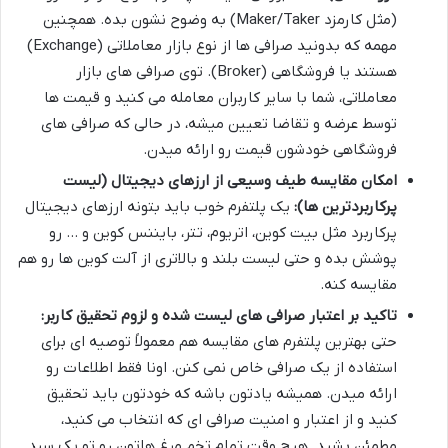
(مثل کارمزد Maker/Taker) به وضوح نشون بده. همچنین
مهمه که بدونید صرافی ها از نوع بازار معاملاتی (Exchange)
هستند یا فروشگاهی (Broker). توی صرافی های بازار
معاملاتی، شما با سایر کاربران معامله می کنید و قیمت ها
توسط عرضه و تقاضا تعیین میشه، در حالی که صرافی های
فروشگاهی خودشون قیمت رو ارائه میدن.
امکان مقایسه طیف وسیعی از ارزهای دیجیتال (لیست
پرکاربردترین ها):
یک پلتفرم خوب باید بتونه ارزهای دیجیتال
پرکاربرد مثل بیت کوین، اتریوم، تتر، بایننس کوین و … رو
پوشش بده و حتی لیست بلند و بالاتری از آلت کوین ها رو هم
مقایسه کنه.
تاکید بر اعتبار صرافی های لیست شده و لزوم تحقیق کاربر:
حتی بهترین پلتفرم های مقایسه هم معمولاً توصیه ای برای
استفاده از یک صرافی خاص نمی کنن. اونا فقط اطلاعات رو
ارائه میدن. همیشه یادتون باشه که خودتون باید تحقیق
کنید و از اعتبار و امنیت صرافی ای که انتخاب می کنید،
مطمئن بشید. هیچ وقت تمام تخم مرغ هاتون رو تو یک سبد