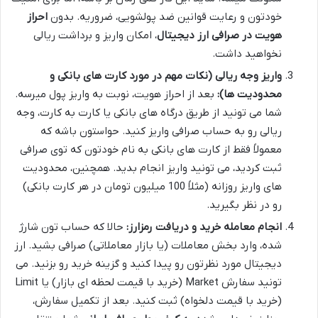
خودتون و رعایت قوانین ضد پولشویی، ضروریه. بدون
احراز
هویت در صرافی ارز دیجیتال
، امکان واریز و برداشت ریالی
نخواهید داشت.
واریز وجه ریالی (نکات مهم در مورد کارت های بانکی و
محدودیت ها):
بعد از احراز هویت، نوبت به واریز پول میرسه.
شما می تونید از طریق درگاه های بانکی یا کارت به کارت، وجه
ریالی رو به حساب صرافی واریز کنید. حواستون باشه که
معمولاً فقط از کارت های بانکی به نام خودتون که توی صرافی
ثبت کردید، می تونید واریز انجام بدید. همچنین، محدودیت
های واریز روزانه (مثلاً 100 میلیون تومان در هر کارت بانکی)
رو در نظر بگیرید.
انجام معامله خرید و دریافت رمزارز:
حالا که حساب تون شارژ
شده، وارد بخش معاملات (یا بازار معاملاتی) صرافی بشید. ارز
دیجیتال مورد نظرتون رو پیدا کنید و گزینه خرید رو بزنید. می
تونید سفارش Market (خرید با قیمت لحظه ای بازار) یا Limit
(خرید با قیمت دلخواه) ثبت کنید. بعد از تکمیل سفارش،