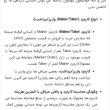
شن و اگه حواسمون بهشون نباشه، می تونن حسابی بازدهی ما رو
کاهش بدن.
انواع کارمزد (Maker/Taker، واریز/برداشت):
کارمزد Maker/Taker:
کارمزد Maker از کسانی گرفته میشه
که سفارش خرید یا فروش با قیمت مشخص (Limit
Order) ثبت می کنن و منتظر می مونن تا سفارش شون پر
بشه. کارمزد Taker هم از کسانی گرفته میشه که سریعاً با
قیمت موجود در بازار (Market Order) معامله می کنن.
معمولاً کارمزد Maker کمتر از Taker هست.
کارمزد واریز/برداشت:
بعضی صرافی ها برای واریز یا
برداشت وجه (هم ریالی، هم رمزارز) کارمزد می گیرن. حتماً
این رو هم مدنظر داشته باشید.
چگونگی محاسبه کارمزد و یافتن صرافی با کمترین هزینه:
کارمزدها معمولاً به صورت درصدی از مبلغ معامله محاسبه می
شن. یک جدول مقایسه کارمزدها می تونه حسابی بهتون کمک