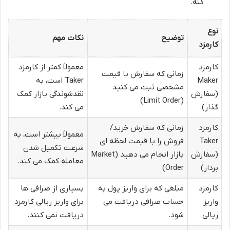
کنه.
نوع
توضیح
نکات مهم
کارمزد
کارمزد
معمولاً کمتر از کارمزد
زمانی که سفارش با قیمت
Maker
Taker است، به
مشخصی ثبت می کنید
(سفارش
نقدشوندگی بازار کمک
(Limit Order)
گذار)
می کند.
کارمزد
زمانی که سفارش خرید/
معمولاً بیشتر است، به
Taker
فروش را با قیمت لحظه ای
سرعت تکمیل شدن
(سفارش
بازار انجام می دهید (Market
معامله کمک می کند.
بردار)
Order)
کارمزد
مبلغی که برای واریز پول به
بسیاری از صرافی ها
واریز
حساب صرافی دریافت می
برای واریز ریالی کارمزد
ریالی
شود.
دریافت نمی کنند.