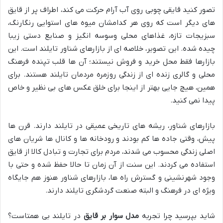
تصور کنید قایقی چوبی روی آب آرام حرکت می کند، اطراف پر از قایق
های دیگر است که روی هر کدامشان میوه های استوایی رنگارنگ،
سبزیجات تازه، غذاهای محلی وسوسه انگیز و صنایع دستی زیبا
چیده شده. این تصویر، خلاصه ای از بازارهای شناور تایلند است. این
بازارها فقط محل خرید و فروش نیستند؛ آن ها قلب تپنده فرهنگ
محلی و گالری زنده ای از زندگی روزمره مردمان تایلند هستند. برای
همین، هیچ جایی بهتر از اینجا برای خلق عکس های بی نظیر و خاص
پیدا نمی کنید.
بازارهای شناور، ریشه های تاریخی عمیقی در تایلند دارند. قرن ها
پیش، وقتی جاده ها کم بودند و رودخانه ها و کانال ها شریان های
اصلی زندگی محسوب می شدند، مردم برای تجارت و تبادل کالا از قایق
استفاده می کردند. این سنت از آن زمان تا حالا حفظ شده و حتی با
وجود شهرنشینی و گسترش راه ها، بازارهای شناور هنوز هم جایگاه
ویژه ای در فرهنگ و البته صنعت گردشگری تایلند دارند.
شاید بپرسید چرا تجربه
مدل سوار بر قایق
در تایلند بی همتاست؟