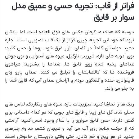
فراتر از قاب: تجربه حسی و عمیق
مدل
سوار بر قایق
درسته که هدف ما گرفتن عکس های فوق العاده است، اما یادتان
نرود که خود این تجربه، چیزی فراتر از یک قاب تصویری است. اجازه
دهید حواستان کاملاً در فضای بازار غرق شود. بوها را حس کنید؛
بوی ادویه های تازه، شیرینی نارگیل، میوه های استوایی و بوی خوش
غذاهای پخته شده روی قایق ها. صداها را بشنوید؛ هیاهوی
فروشنده ها که کالاهایشان را تبلیغ می کنند، صدای پارو زدن
قایقرانان، خنده و گفتگوی مردم و آرامش صدای آبی که قایق شما را
به جلو می راند.
رنگ ها را تماشا کنید؛ سبزیجات تازه، میوه های رنگارنگ، لباس های
محلی شاد، گل های زیبا و قایق های چوبی که هر کدام داستانی برای
گفتن دارند. حس قایق سواری را با تمام وجود لمس کنید؛ آرامشی
که از حرکت ملایم روی آب می آید و هیجان کشف مداوم چیزهای
جدید در هر پیچ و خم کانال. حتی وقتی دوربینتان خاموش است،