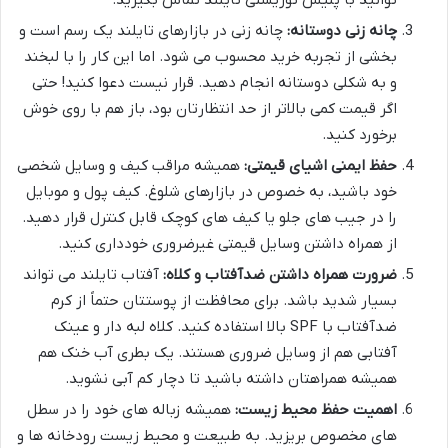
توانید با پلیس توریستی تایلند تماس بگیرید.
چانه زنی دوستانه:
چانه زنی در بازارهای تایلند یک رسم است و
بخشی از تجربه خرید محسوب می شود. اما این کار را با لبخند
و به شکلی دوستانه انجام دهید. قرار نیست دعوا کنید! حتی
اگر قیمت کمی بالاتر از حد انتظارتان بود، باز هم با روی خوش
برخورد کنید.
حفظ ایمنی اشیای قیمتی:
همیشه مراقب کیف و وسایل شخصی
خود باشید، به خصوص در بازارهای شلوغ. کیف پول و موبایل
را در جیب های جلو یا کیف های کوچک قابل کنترل قرار دهید.
از همراه داشتن وسایل قیمتی غیرضروری خودداری کنید.
ضرورت همراه داشتن ضدآفتاب و کلاه:
آفتاب تایلند می تواند
بسیار شدید باشد. برای محافظت از پوستتان حتماً از کرم
ضدآفتاب با SPF بالا استفاده کنید. کلاه لبه دار و عینک
آفتابی هم از وسایل ضروری هستند. یک بطری آب خنک هم
همیشه همراهتان داشته باشید تا دچار کم آبی نشوید.
اهمیت حفظ محیط زیست:
همیشه زباله های خود را در سطل
های مخصوص بریزید. به طبیعت و محیط زیست رودخانه ها و