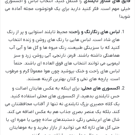
قایق های شناور تایلندی
را منتقل کنید، انتخاب لباس و اکسسوری
خیلی مهم است. فکر کنید دارید برای یک فوتوشوت مجله آماده می
شوید!
لباس های رنگارنگ و راحت:
محیط تایلند استوایی و پر از رنگ
های شاد است. لباس هایی با رنگ های روشن و زنده انتخاب
کنید که با سبزینگی طبیعت، رنگ میوه ها و گل ها و آبی آب
هماهنگی داشته باشند. قرمز، نارنجی، آبی روشن، زرد و سبز
لیمویی می توانند انتخاب های فوق العاده ای باشند. حتماً
لباس های راحت و خنک بپوشید چون هوا معمولاً گرم و مرطوب
است. پارچه های نخی و کتان بهترین گزینه هستند.
اکسسوری های محلی:
برای اینکه به عکس هایتان اصالت و
حس تایلندی بدهید، از اکسسوری های محلی استفاده کنید.
یک کلاه حصیری بزرگ تایلندی نه تنها از آفتاب محافظتتان می
کند، بلکه یک عنصر بصری جذاب هم به عکس اضافه می کند.
شال های ابریشمی رنگی، دستبندهای ساده چوبی یا مهره ای، یا
حتی گل های تازه که می توانید از بازار بخرید و به موهایتان