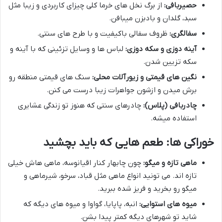
حصیربافی:
از برگ نخل های خرما کلی چیزای کاربردی و زیبا مثل
سبد، گلدان و بادبزن میبافن.
سفالگری:
ظروف سفالی باکیفیت و با طرح های سنتی.
آینه دوزی و سکه دوزی:
لباس ها و وسایل تزئینی که با آینه و
سکه تزیین شدن.
نگین های قیمتی و زیورآلات محلی:
سنگ های قیمتی منطقه رو
برش میدن و ازشون جواهرات زیبا درست می کنن.
چادربافی (پلاس):
چادرهای سنتی که هنوز تو زندگی عشایری
استفاده میشه.
خوراکی ها: طعم هایی که باید بچشید
ماهی تازه و میگو:
چون چابهار کنار اقیانوسه، ماهی هاش خیلی
تازه اند. می تونید انواع ماهی مثل قباد، سرخو، شیرماهی و
میگو رو بخرید و فریز شده ببرید.
میوه های استوایی:
انبه، پاپایا، گواوا و میوه های دیگه که
شاید تو شهرهای دیگه کمتر پیدا بشن.