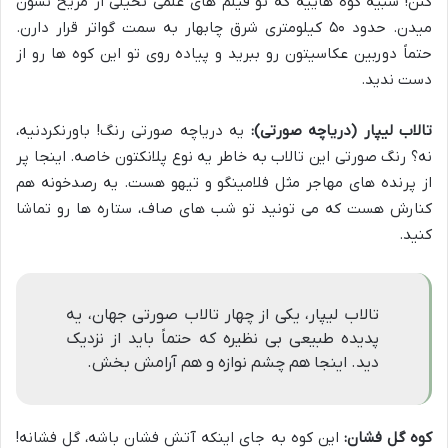
کنن! شبیه کوه هاییه که تو فیلم های علمی تخیلی از مریخ نشون
میدن. حدود ۵۰ کیلومتری شرق چابهار به سمت گواتر قرار دارن.
حتماً دوربین عکاسیتون رو ببرید و پیاده روی تو این کوه ها رو از
دست ندید.
تالاب لیپار (دریاچه صورتی):
یه دریاچه صورتی رنگ! باورنکردنیه،
نه؟ رنگ صورتی این تالاب به خاطر یه نوع پلانکتون خاصه. اینجا پر
از پرنده های مهاجر مثل فلامینگو و تیهو هست. یه رصدخونه هم
کنارش هست که می تونید تو شب های صاف، ستاره ها رو تماشا
کنید.
تالاب لیپار، یکی از چهار تالاب صورتی جهان، یه
پدیده طبیعی بی نظیره که حتماً باید از نزدیک
دید. اینجا هم چشم نوازه و هم آرامش بخش.
کوه گل فشان:
این کوه به جای اینکه آتش فشان باشه، گل فشانه!