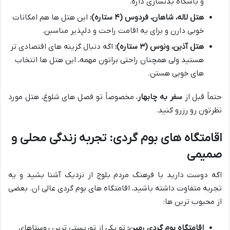
و باشگاه بدنسازی داره.
هتل لاله، شاهان، فردوس (۴ ستاره):
این هتل ها هم امکانات
خوبی دارن و برای یه اقامت راحت و دلپذیر مناسبن.
هتل آذین، ونوس (۳ ستاره):
اگه دنبال گزینه های اقتصادی تر
هستید ولی همچنان راحتی براتون مهمه، این هتل ها انتخاب
های خوبی هستن.
حتماً قبل از
سفر به چابهار
، مخصوصاً تو فصل های شلوغ، هتل مورد
نظرتون رو رزرو کنید.
اقامتگاه های بوم گردی: تجربه زندگی محلی و
صمیمی
اگه دوست دارید با فرهنگ مردم بلوچ از نزدیک آشنا بشید و یه
تجربه متفاوت داشته باشید، اقامتگاه های بوم گردی عالی ان. بعضی
از محبوب ترین ها:
اقامتگاه بوم گردی رمین:
تو یکی از توریستی ترین روستاهای