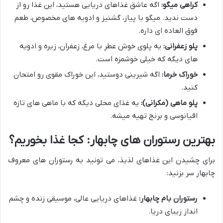
کراهی میگو:
اگه عاشق غذاهای دریایی هستید، این غذا رو از
دست ندید. میگو با پیاز، گشنیز و ادویه های مخصوص، طعم
فوق العاده ای داره.
پلو زعفرانی:
یه پلوی خوش عطر با مرغ، زعفران، زیره و ادویه
های دیگه که خیلی خوشمزه است.
خوراک خرما:
اگه شیرینی دوستید، این خوراک مقوی رو امتحان
کنید.
پلو ماهی (مکرانی):
یه غذای محلی دیگه که با ماهی های تازه
اقیانوسی و برنج تهیه میشه.
بهترین رستوران های چابهار: کجا غذا بخوریم؟
برای چشیدن این غذاهای لذیذ، می تونید به رستوران های معروف
چابهار سر بزنید:
رستوران بام چابهار:
غذاهای دریایی عالی، موسیقی زنده و چشم
انداز زیبای دریا.