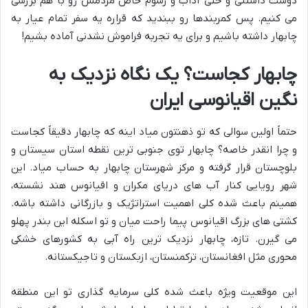
دوست داشتنی و حتی آداب و رسوم خاص مردمش رو با هم بررسی
می کنیم. پس کمربندها رو ببندید که قراره یه سفر تمام عیار به
چابهار داشته باشیم و برای یه تجربه فراموش نشدنی آماده بشیم!
چابهار کجاست؟ یک نگاه نزدیک به
نگین اقیانوسی ایران
حتماً اولین سوالی که تو ذهنتون میاد اینه که چابهار دقیقاً کجاست
و چرا انقدر خاصه؟ چابهار توی جنوبی ترین نقطه استان سیستان و
بلوچستان قرار گرفته و مرکز شهرستان چابهار به حساب میاد. این
شهر رویایی کنار آب های دریای مکران و اقیانوس هند نشسته،
همینم باعث شده کلی اهمیت استراتژیک و بازرگانی داشته باشه.
کشتی های بزرگ اقیانوس پیما راحت میان و تو اسکله این بندر پهلو
می گیرن. تازه، چابهار نزدیک ترین راه آبی به کشورهای خشکی
محوری مثل افغانستان، ترکمنستان، ازبکستان و تاجیکستانه.
این موقعیت ویژه باعث شده کلی سرمایه گذاری تو این منطقه