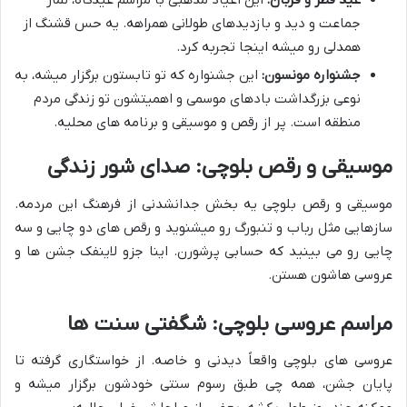
عید فطر و قربان:
این اعیاد مذهبی با مراسم عیدگاه، نماز
جماعت و دید و بازدیدهای طولانی همراهه. یه حس قشنگ از
همدلی رو میشه اینجا تجربه کرد.
جشنواره مونسون:
این جشنواره که تو تابستون برگزار میشه، به
نوعی بزرگداشت بادهای موسمی و اهمیتشون تو زندگی مردم
منطقه است. پر از رقص و موسیقی و برنامه های محلیه.
موسیقی و رقص بلوچی: صدای شور زندگی
موسیقی و رقص بلوچی یه بخش جدانشدنی از فرهنگ این مردمه.
سازهایی مثل رباب و تنبورگ رو میشنوید و رقص های دو چایی و سه
چایی رو می بینید که حسابی پرشورن. اینا جزو لاینفک جشن ها و
عروسی هاشون هستن.
مراسم عروسی بلوچی: شگفتی سنت ها
عروسی های بلوچی واقعاً دیدنی و خاصه. از خواستگاری گرفته تا
پایان جشن، همه چی طبق رسوم سنتی خودشون برگزار میشه و