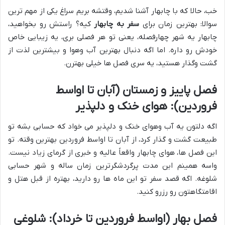
خب، حالا که با چابهار آشنا شدیم، وقتشه بریم سراغ یکی از مهم ترین
سوالا: بهترین زمان برای
سفر به چابهار
کیه؟ راستش رو بخواهید،
چابهار یه شهر چهارفصله، یعنی تو هر فصلی بری، یه زیبایی خاص
خودش رو داره. اما اگه دنبال بهترین آب وهوا و بیشترین لذت از
گشت وگذار هستید، یه سری فصل ها خیلی بهترن.
فصل پاییز و زمستان (آبان تا اواسط
فروردین): هوای خنک و دلپذیر
اگه دلتون یه آب وهوای خنک و دلپذیر می خواد که حسابی بشه تو
طبیعت گشت و گذار کرد، از آبان تا اواسط فروردین بهترین وقته. تو
این فصل ها، هوای چابهار واقعاً عالیه و خبری از گرمای زیاد نیست.
واسه همینم این مدت پرگردشگرترین زمان ساله و شهر حسابی
شلوغه. اگه قصد سفر تو این ماه ها رو دارید، بهتره از قبل هتل و
اقامتگاهتون رو رزرو کنید.
فصل بهار (اواسط فروردین تا خرداد): شلوغی