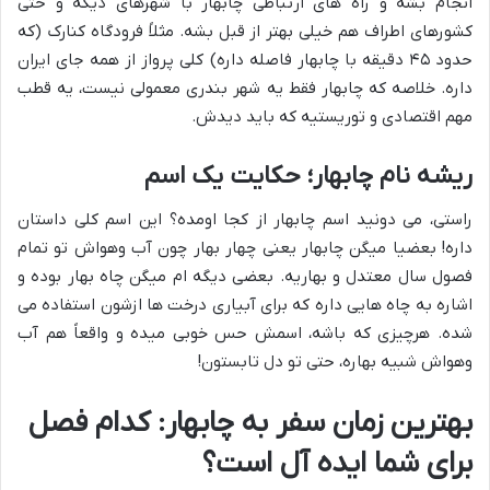
انجام بشه و راه های ارتباطی چابهار با شهرهای دیگه و حتی
کشورهای اطراف هم خیلی بهتر از قبل بشه. مثلاً فرودگاه کنارک (که
حدود ۴۵ دقیقه با چابهار فاصله داره) کلی پرواز از همه جای ایران
داره. خلاصه که چابهار فقط یه شهر بندری معمولی نیست، یه قطب
مهم اقتصادی و توریستیه که باید دیدش.
ریشه نام چابهار؛ حکایت یک اسم
راستی، می دونید اسم چابهار از کجا اومده؟ این اسم کلی داستان
داره! بعضیا میگن چابهار یعنی چهار بهار چون آب وهواش تو تمام
فصول سال معتدل و بهاریه. بعضی دیگه ام میگن چاه بهار بوده و
اشاره به چاه هایی داره که برای آبیاری درخت ها ازشون استفاده می
شده. هرچیزی که باشه، اسمش حس خوبی میده و واقعاً هم آب
وهواش شبیه بهاره، حتی تو دل تابستون!
بهترین زمان سفر به چابهار: کدام فصل
برای شما ایده آل است؟