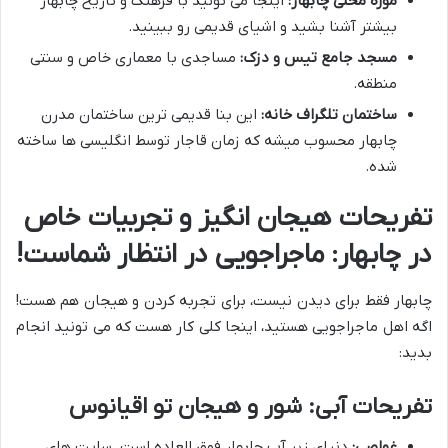
موزه محلی چابهار:
اینجا می تونید با فرهنگ و تاریخ چابهار
بیشتر آشنا بشید و اشیای قدیمی رو ببینید.
مسجد جامع تیس و دزک:
مساجدی با معماری خاص و سنتی
منطقه.
ساختمان تلگراف خانه:
این بنا قدیمی ترین ساختمان مدرن
چابهار محسوب میشه که زمان قاجار توسط انگلیسی ها ساخته
شده.
تفریحات هیجان انگیز و تجربیات خاص
در چابهار: ماجراجویی در انتظار شماست!
چابهار فقط برای دیدن نیست، برای تجربه کردن و هیجان هم هست!
اگه اهل ماجراجویی هستید، اینجا کلی کار هست که می تونید انجام
بدید:
تفریحات آبی: شور و هیجان تو اقیانوس
غواصی:
دنیای زیر آب چابهار فوق العاده است. سایت های