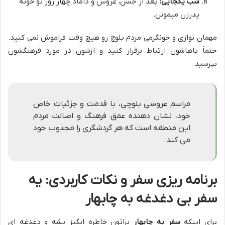
شب یکجایی:
بعد از جشن، عروس و داماد چهار روز تو خونه
پدرزن میمونن.
مهمان نوازی و خونگرمی مردم بلوچ رو هیچ وقت فراموش نمی کنید.
حتماً باهاشون ارتباط برقرار کنید و ازشون در مورد فرهنگشون
بپرسید.
مراسم عروسی بلوچی، با قدمت و جزئیات خاص
خود، نشان دهنده عمق فرهنگ و اصالت مردم
این منطقه است که هر گردشگری را مجذوب خود
می کند.
برنامه ریزی سفر و نکات کاربردی: یه
سفر بی دغدغه به چابهار
برای اینکه
سفر به چابهار
براتون خاطره انگیز بشه و دغدغه ای