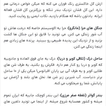
ازش گل خاکستری رنگ فوران می کنه که میگن خواص درمانی هم
داره. این گل فشان نزدیک بندر تنگه و بزرگترین گل فشان فعاله
ایرانه. یادتون باشه که هنگام بازدید، نکات ایمنی رو رعایت کنید.
جنگل های حرا (مانگرو):
حرا یه اکوسیستم خاصه که درخت هاش تو
آب شور زندگی می کنن. می تونید با قایق تو این جنگل ها گشت
بزنید و از نزدیک این پدیده طبیعی رو ببینید. پرنده های زیادی هم
اینجا زندگی می کنن.
ساحل درک (تلاقی کویر و دریا):
درک یه جای فوق العاده و جادوییه
که کویر و دریا رو کنار هم داره. فکرش رو بکنید، یه طرف شن های
طلایی کویر و یه طرف آبی بی پایان اقیانوس! میگن یکی از ۱۰ ساحل
برتر دنیاست. آب شیرین زیر شن ها، نخل های بلند و آرامش بی
پایانش، شما رو میخکوب می کنه.
بندر گواتر (نقطه صفر مرزی):
این بندر کوچک، جاییه که ایران تموم
میشه و کشور همسایه شروع میشه. از اینجا می تونید دلفین های