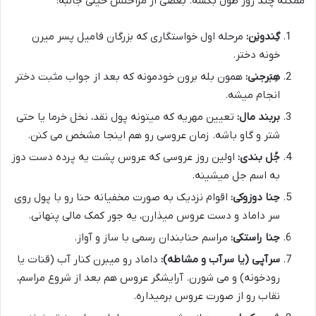
ممکنه چند روز طول بکشه. بعضی از مراحلش خیلی جالبه:
گِندونِن:
مرحله اول خواستگاری که بزرگان فامیل پسر میرن
خونه دختر.
هِبَرجنی:
همون بله برون خودمونه که بعد از جواب مثبت دختر
انجام میشه.
بربند مال:
تعیین مهریه که میتونه پول نقد، نخل خرما یا حتی
شتر و گاو باشه. زمان عروسی رو هم اینجا مشخص می کنن.
جُل بندی:
اولین روز عروسی که عروس پشت یه پرده دست دوز
به اسم جل میشینه.
حِنا دوزوکی:
اقوام نزدیک به صورت مخفیانه حنا رو با پول روی
سر داماد و دست عروس میذارن، یه جور کمک مالی پنهانی.
حِنا راستکی:
مراسم حنابندان رسمی با ساز و آواز.
سرآپی (یا سرآب و مشاطه):
داماد رو میبرن کنار آب (قنات یا
رودخونه) و می شورن. آرایشگر عروس هم بعد از شروع مراسم،
نقاب رو از صورت عروس برمیداره.