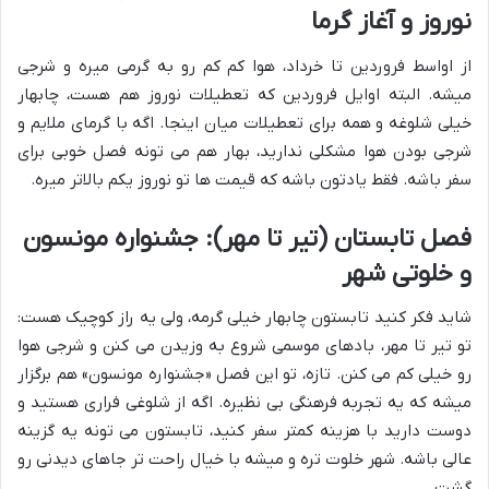
نوروز و آغاز گرما
از اواسط فروردین تا خرداد، هوا کم کم رو به گرمی میره و شرجی
میشه. البته اوایل فروردین که تعطیلات نوروز هم هست، چابهار
خیلی شلوغه و همه برای تعطیلات میان اینجا. اگه با گرمای ملایم و
شرجی بودن هوا مشکلی ندارید، بهار هم می تونه فصل خوبی برای
سفر باشه. فقط یادتون باشه که قیمت ها تو نوروز یکم بالاتر میره.
فصل تابستان (تیر تا مهر): جشنواره مونسون
و خلوتی شهر
شاید فکر کنید تابستون چابهار خیلی گرمه، ولی یه راز کوچیک هست:
تو تیر تا مهر، بادهای موسمی شروع به وزیدن می کنن و شرجی هوا
رو خیلی کم می کنن. تازه، تو این فصل «جشنواره مونسون» هم برگزار
میشه که یه تجربه فرهنگی بی نظیره. اگه از شلوغی فراری هستید و
دوست دارید با هزینه کمتر سفر کنید، تابستون می تونه یه گزینه
عالی باشه. شهر خلوت تره و میشه با خیال راحت تر جاهای دیدنی رو
گشت.