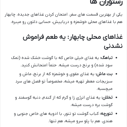
رستوران ها
یکی از بهترین قسمت های سفر، امتحان کردن غذاهای جدیده. چابهار
هم با غذاهای محلی خوشمزه و دریاییش، حسابی دلتون رو میبره.
غذاهای محلی چابهار: یه طعم فراموش
نشدنی
تباهگ:
یه غذای خیلی خاص که با گوشت خشک شده (نمک
سود شده) و برنج درست میشه. حتماً امتحانش کنید.
بت ماش:
یه غذای مقوی و خوشمزه که از برنج، ماش و
سبزیجات معطر تهیه میشه، مخصوصاً تو فصل های سرد
میچسبه.
تخلان:
یه غذای انرژی زا و گرم که از گندم، دنبه گوسفند و
گوشت بره درست میشه.
تنورچه:
کباب گوشت تو تنور، با ادویه های خاص جنوبی و
هندی. هم با پلو سرو میشه، هم تنها.