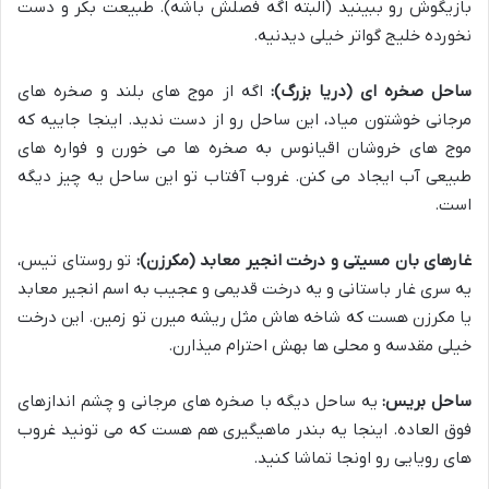
بازیگوش رو ببینید (البته اگه فصلش باشه). طبیعت بکر و دست
نخورده خلیج گواتر خیلی دیدنیه.
ساحل صخره ای (دریا بزرگ):
اگه از موج های بلند و صخره های
مرجانی خوشتون میاد، این ساحل رو از دست ندید. اینجا جاییه که
موج های خروشان اقیانوس به صخره ها می خورن و فواره های
طبیعی آب ایجاد می کنن. غروب آفتاب تو این ساحل یه چیز دیگه
است.
غارهای بان مسیتی و درخت انجیر معابد (مکرزن):
تو روستای تیس،
یه سری غار باستانی و یه درخت قدیمی و عجیب به اسم انجیر معابد
یا مکرزن هست که شاخه هاش مثل ریشه میرن تو زمین. این درخت
خیلی مقدسه و محلی ها بهش احترام میذارن.
ساحل بریس:
یه ساحل دیگه با صخره های مرجانی و چشم اندازهای
فوق العاده. اینجا یه بندر ماهیگیری هم هست که می تونید غروب
های رویایی رو اونجا تماشا کنید.