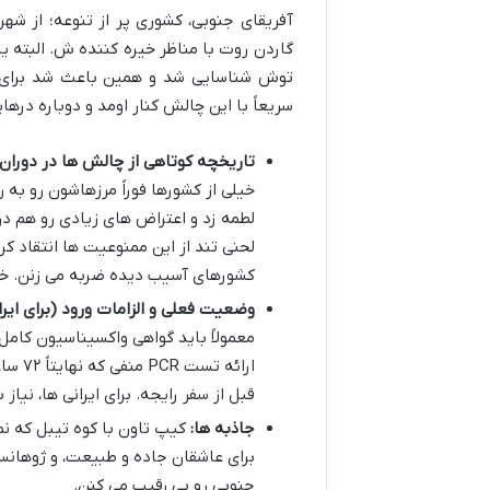
آفریقای جنوبی، کشوری پر از تنوعه؛ از 
گاردن روت با مناظر خیره کننده ش. البته ی
توش شناسایی شد و همین باعث شد برای م
سریعاً با این چالش کنار اومد و دوباره درها
تاریخچه کوتاهی از چالش ها در دوران
خیلی از کشورها فوراً مرزهاشون رو به
لطمه زد و اعتراض های زیادی رو هم در
لحنی تند از این ممنوعیت ها انتقاد ک
کشورهای آسیب دیده ضربه می زنن. خو
وضعیت فعلی و الزامات ورود (برای ایرا
معمولاً باید گواهی واکسیناسیون کامل
ارائه
قبل از سفر رایجه. برای ایرانی ها، نیاز
جاذبه ها:
کیپ تاون با کوه تیبل که نم
برای عاشقان جاده و طبیعت، و ژوهان
جنوبی رو بی رقیب می کنن.