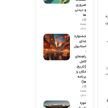
ضروری
و دیدنی
ها
ه
3
ی
هفته
پیش
جشنواره
غذای
استانبول
:
راهنمای
کامل
(تاریخ،
اعت قبل از
مکان و
ت
برنامه
ها)
3
هفته
پیش
موزه