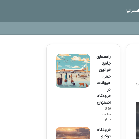
استرالیا
راهنمای
جامع
قوانین
حمل
حیوانات
در
فرودگاه
اصفهان
8
ساعت
پیش
فرودگاه
توکیو