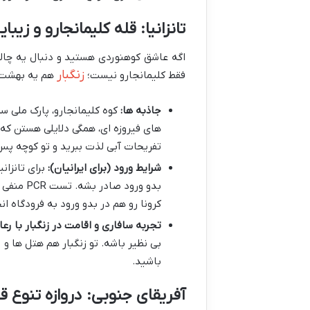
تانزانیا: قله کلیمانجارو و زیبا
اگه عاشق کوهنوردی هستید و دنبال یه چال
زنگبار
فقط کلیمانجارو نیست؛
هم یه بهشت و
جاذبه ها:
کوه کلیمانجارو، پارک ملی س
های فیروزه ای، همگی دلایلی هستن که ت
تفریحات آبی لذت ببرید و تو کوچه پس
شرایط ورود (برای ایرانیان):
برای تانزان
بدو ورود
کرونا رو هم در بدو ورود به فرودگاه ا
تجربه سافاری و اقامت در زنگبار با رع
بی نظیر باشه. تو زنگبار هم هتل ها و
باشید.
آفریقای جنوبی: دروازه تنوع قا