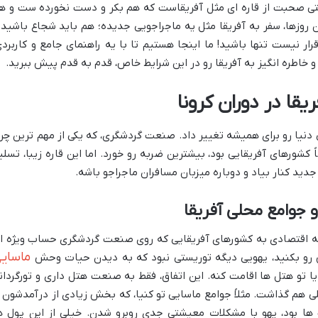
تی صحبت از قاره ای مثل آفریقاست که هم بکر و دست نخورده ست و ه
روزها، سفر به آفریقا مثل یه ماجراجویی جدیده؛ هم باید شجاع باشید 
ار نیست تنها باشید! ما اینجا هستیم تا با یه راهنمای جامع و کاربردی
و خاطره انگیز به آفریقا رو در این شرایط خاص، قدم به قدم پیش ببرید.
قا در دوران کرونا
ی دنیا رو برای همیشه تغییر داد. صنعت گردشگری، که یکی از مهم ترین چر
کشورهای آفریقایی بود، بیشترین ضربه رو خورد. اما این قاره زیبا، تسلی
جدید کنار بیاد و دوباره میزبان مسافران ماجراجو باشه.
 جوامع محلی آفریقا
به اقتصادی به کشورهای آفریقایی که روی صنعت گردشگری حساب ویژه ا
ماسای
ش رو بکنید، یهویی دیگه توریستی نبود که به دیدن حیات وحش
ا تو هتل ها اقامت کنه. این اتفاق، فقط به صنعت هتل داری و تورگردان
لی هم گذاشت. مثلاً جوامع ماسایی تو کنیا، که بخش زیادی از درآمدشون ا
 ها بود، یهو با مشکلات معیشتی جدی روبرو شدن. خیلی از این پول ه