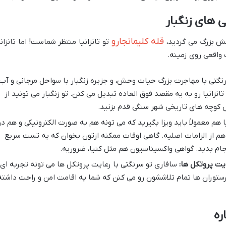
یی های زنگبار
قله کلیمانجارو
ش بزرگ می گردید،
تو تانزانیا منتظر شماست! اما تانزانی
اقعی روی زمینه.
رنگتی با مهاجرت بزرگ حیات وحش، و جزیره زنگبار با سواحل مرجانی و آب
انزانیا رو به یه مقصد فوق العاده تبدیل می کنن. تو زنگبار می تونید از
 کوچه های تاریخی شهر سنگی قدم بزنید.
یا هم معمولاً باید ویزا بگیرید که می تونه هم به صورت الکترونیکی و هم در
 صادر بشه. تست PCR منفی هم از الزامات اصلیه. گاهی اوقات ممکنه ازتون بخوان که یه تست سریع
نجام بدید. گواهی واکسیناسیون هم مثل کنیا، ضروریه.
ایت پروتکل ها:
سافاری تو سرنگتی با رعایت پروتکل ها می تونه تجربه ای
 رستوران ها تمام تلاششون رو می کنن که شما یه اقامت امن و راحت داشته
ره