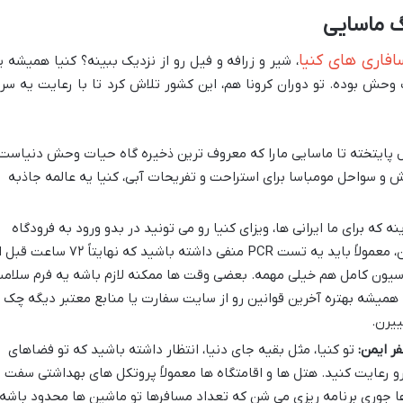
گ ماسایی
افاری های کنیا
، شیر و زرافه و فیل رو از نزدیک ببینه؟ کنیا همیشه ی
حش بوده. تو دوران کرونا هم، این کشور تلاش کرد تا با رعایت یه سر
دل پایتخته تا ماسایی مارا که معروف ترین ذخیره گاه حیات وحش دنیاست،
گش و سواحل مومباسا برای استراحت و تفریحات آبی، کنیا یه عالمه جاذبه
ه که برای ما ایرانی ها، ویزای کنیا رو می تونید در بدو ورود به فرودگاه
دریافت کنید (ویزا در مرز). علاوه بر این، معمولاً باید یه تست PCR منفی داشته باشید که نهایتاً ۷۲ س
اسیون کامل هم خیلی مهمه. بعضی وقت ها ممکنه لازم باشه یه فرم سلام
ته همیشه بهتره آخرین قوانین رو از سایت سفارت یا منابع معتبر دیگه چک
ییرن.
ر ایمن:
تو کنیا، مثل بقیه جای دنیا، انتظار داشته باشید که تو فضاهای
 رعایت کنید. هتل ها و اقامتگاه ها معمولاً پروتکل های بهداشتی سفت و
ها جوری برنامه ریزی می شن که تعداد مسافرها تو ماشین ها محدود باشه.