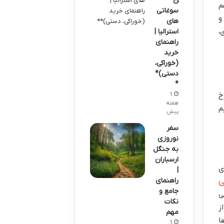
ن
م
سوغاتی
و
های
،
استرالیا |
راهنمای
خرید
(خوراکی،
دستی)*
*
خ
1
هفته
م
پیش
سفر
نوروزی
به جنگل
ارسباران
ی
|
ی
راهنمای
جامع و
ی
نکات
ز
مهم
ا
1