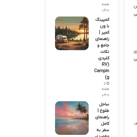
هفته
ن
پیش
ی
کمپینگ
با ون
کمپر |
راهنمای
جامع و
ای
نکات
کلیدی
ی
(RV
Campin
g)
2
هفته
پیش
ساحل
طلوع |
راهنمای
،
کامل
سفر به
مقصدی