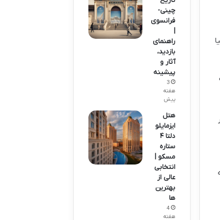
تاریخ
چینی-
فرانسوی
|
ا
راهنمای
بازدید،
آثار و
پیشینه
3
هفته
پیش
هتل
ایزمایلو
دلتا ۴
ستاره
مسکو |
انتخابی
عالی از
بهترین
ها
4
هفته