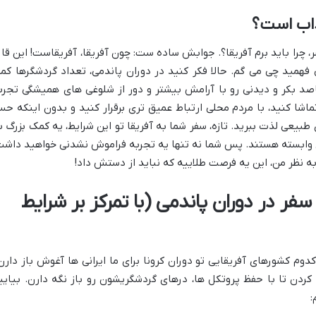
ذاب است؟
، چرا باید برم آفریقا؟. جوابش ساده ست: چون آفریقا، آفریقاست! این قار
همید چی می گم. حالا فکر کنید در دوران پاندمی، تعداد گردشگرها کمت
د بکر و دیدنی رو با آرامش بیشتر و دور از شلوغی های همیشگی تجرب
شا کنید، با مردم محلی ارتباط عمیق تری برقرار کنید و بدون اینکه ح
 طبیعی لذت ببرید. تازه، سفر شما به آفریقا تو این شرایط، یه کمک بزرگ ب
وابسته هستند. پس شما نه تنها یه تجربه فراموش نشدنی خواهید داشت
ه نظر من، این یه فرصت طلاییه که نباید از دستش داد!
سفر در دوران پاندمی (با تمرکز بر شرایط
م کشورهای آفریقایی تو دوران کرونا برای ما ایرانی ها آغوش باز دارن
ردن تا با حفظ پروتکل ها، درهای گردشگریشون رو باز نگه دارن. بیایی
: