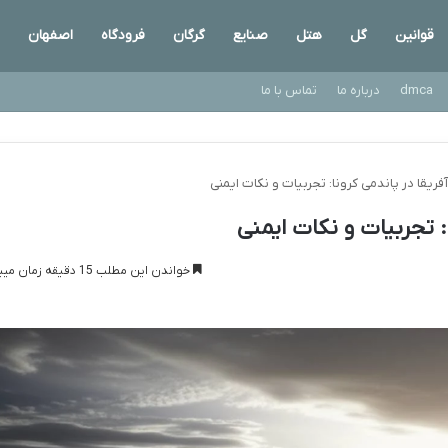
قوانین
گل
هتل
صنایع
گرگان
فرودگاه
اصفهان
dmca
درباره ما
تماس با ما
فریقا در پاندمی کرونا: تجربیات و نکات ایمنی
: تجربیات و نکات ایمنی
خواندن این مطلب 15 دقیقه زمان میبرد