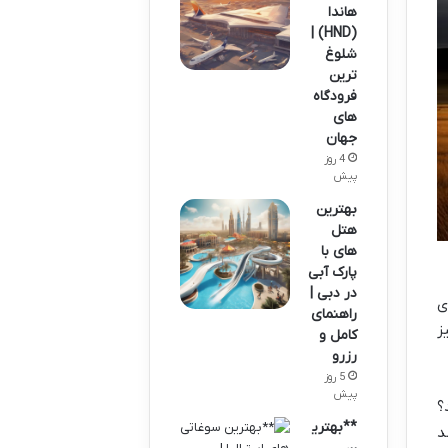
هاندا
(HND) |
شلوغ
ترین
فرودگاه
های
جهان
4 روز
پیش
بهترین
هتل
های با
پارک آبی
در دبی |
ی
راهنمای
ز
کامل و
رزرو
5 روز
پیش
؟
**بهتری
د