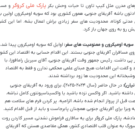
پارک ملی کروگر
شهرهای مدرن مثل کیپ تاون تا حیات وحش بکر
و مسی
ادتون باشه آفریقای جنوبی، همون کشوری بود که سویه اومیکرون اولین با
دتی کوتاه، محدودیت های سفر زیادی براش اعمال بشه. اما این کشو
یش رو به روی جهان باز کرد.
 سویه اومیکرون و ممنوعیت های سفر:
اوایل که سویه اومیکرون پیدا شد،
 روی مسافران آفریقای جنوبی بستند. این اقدام حسابی به اقتصاد این کشور
 پی داشت. رئیس جمهور وقت آفریقای جنوبی، آقای سیریل رامافوزا، با
رد و گفت این اقدامات هیچ مبنای علمی محکمی ندارن و فقط به اقتصاد
شبختانه این محدودیت ها زود برداشته شدند.
نیان):
در حال حاضر (سال ۲۰۲۴-۲۰۲۵)، برای ورود به آفریقای جنوبی
 داشته باشید. اگر واکسن نزده باشید یا واکسیناسیونتون کامل نباشه،
 تست PCR منفی که نهایتاً ۷۲ ساعت قبل از پرواز انجام شده باشه، الزامیه. پر کردن فرم های سلامت هم
 به ویزا برای آفریقای جنوبی همچنان پابرجاست و باید از قبل اقدام کنید.
ادشه، پارک ملی کروگر برای یه سافاری فراموش نشدنی، مسیر گاردن روت
سبورگ به عنوان قلب اقتصادی کشور، همگی مقاصدی هستن که آفریقای