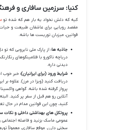
کنیا: سرزمین سافاری و فرهن
س
کیه که دلش نخواد یه بار هم که شده تو
مقصد رویایی برای عاشقان طبیعت و حیات و
قوانین، میزبان توریست ها باشه.
جاذبه ها:
از پارک ملی نایروبی که تو 
دریاچه ناکورو با فلامینگوهای رنگارن
دیدنی داره.
شرایط ورود (برای ایرانیان):
خبر خوب این
پرواز گرفته شده باشه. گواهی واکسین
آنلاین رو هم قبل از سفر پر کنید. الب
کنید، چون این قوانین مدام در حال تغ
پروتکل های بهداشتی داخلی و نکات سف
عمومی ماسک بزنید و فاصله اجتماعی رو
سختی دارن. موقع سافاری، معمولاً تور