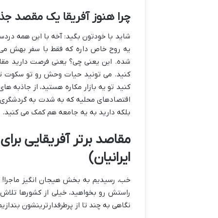
چرا هنوز آفریقا یک مقصد ج
شاید با خودتون بگید: آخه با این همه دردسر
یه روح خاص داره که فقط با سفر بهش می ف
شده. این یعنی چی؟ یعنی فرصت دارید مقاص
کنید. می تونید حیات وحش رو تو سکوت تما
کنید تو یه بازار مکاره هستید، از جاذبه های
اقتصادهای محلیه که به شدت به گردشگری 
بلکه دارید به یه جامعه هم کمک می کنید. ب
مقاصد برتر آفریقایی برای 
ایرانیان)
خب، رسیدیم به بخش هیجان انگیز ماجرا! کدو
راستش رو بخواهید، خیلی از کشورها تلاش ک
نگاهی به چند تا از پرطرفدارترینشون بندازیم