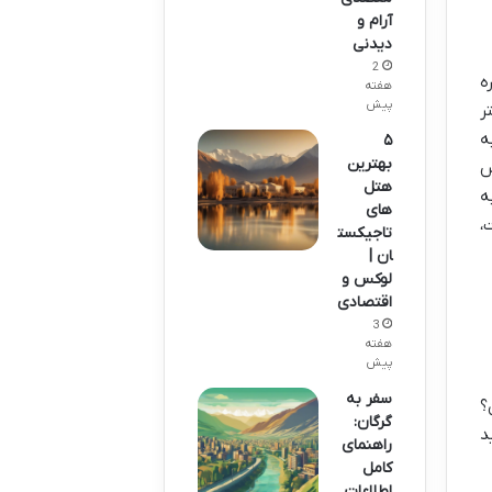
آرام و
دیدنی
2
ه
هفته
پیش
ر
ه
۵
بهترین
س
هتل
ه
های
،
تاجیکست
ان |
لوکس و
اقتصادی
3
هفته
پیش
سفر به
؟
گرگان:
د
راهنمای
کامل
اطلاعات