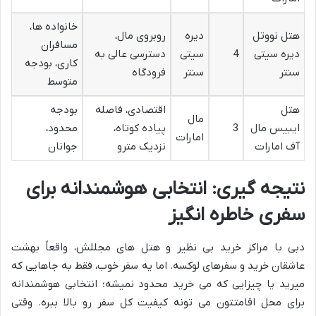
خانواده ها،
هتل نووتل
دیره
روبروی مال،
مسافران
دیره سیتی
4
سیتی
دسترسی عالی به
کاری، بودجه
سنتر
سنتر
فرودگاه
متوسط
هتل
اقتصادی، فاصله
بودجه
مال
ایبیس مال
3
پیاده کوتاه،
محدود،
امارات
آف امارات
نزدیک مترو
جوانان
نتیجه گیری: انتخابی هوشمندانه برای
سفری خاطره انگیز
دبی با مراکز خرید بی نظیر و هتل های مجللش، واقعاً بهشت
عاشقان خرید و سفرهای لوکسه. اما یه سفر خوب، فقط به جاهایی که
میرید یا چیزایی که می خرید محدود نمیشه؛ انتخابی هوشمندانه
برای محل اقامتتون می تونه کیفیت کل سفر رو بالا ببره. وقتی