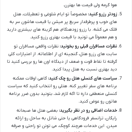
هوا گرمه ولی قیمت ها بهترن.
زودتر رزرو کنید:
مخصوصاً تو ایام شلوغی و تعطیلات، هتل
های خوب و پرطرفدار سریع پر میشن یا قیمت هاشون سر به
فلک می کشه. با رزرو زودهنگام، هم گزینه های بیشتری دارید
و هم معمولاً می تونید با قیمت بهتری رزرو کنید.
نظرات مسافران قبلی رو بخونید:
نظرات واقعی مسافران تو
سایت های رزرو هتل، گنجینه ای از اطلاعاته. از امتیازات کلی
گرفته تا نقاط قوت و ضعف از دیدگاه اون ها رو بررسی کنید تا
دید بهتری نسبت به هتل پیدا کنید.
سیاست های کنسلی هتل رو چک کنید:
گاهی اوقات ممکنه
برنامه های سفر تغییر کنه. هتلی رو انتخاب کنید که سیاست
کنسلی منعطفی داره تا اگه لازم شد، بتونید بدون ضرر برنامه
هاتون رو عوض کنید.
خدمات اضافی رو در نظر بگیرید:
بعضی هتل ها صبحانه
رایگان، ترانسفر فرودگاهی یا حتی شاتل به ساحل رو ارائه
میدن. این خدمات هرچند کوچک، می تونن تو راحتی و صرفه