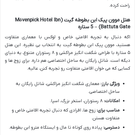
راحت کرده.
هتل موون پیک ابن بطوطه گیت (Mövenpick Hotel Ibn
Battuta Gate) – 5 ستاره
اگه دنبال یه تجربه اقامتی خاص و لوکس با معماری متفاوت
هستید، موون پیک ابن بطوطه گیت یه انتخاب بی نظیره. این هتل
۵ ستاره با طراحی شگفت انگیز مراکشی و ۸ رستوران متنوع، یه دنیای
دیگه است. شاتل رایگان به ساحل اختصاصی هم داره. برای زوج ها و
کسایی که می خوان اقامتی متفاوت رو تجربه کنن، عالیه.
ویژگی بارز:
معماری شگفت انگیز مراکشی، شاتل رایگان به
ساحل اختصاصی.
امکانات:
۸ رستوران، استخر بزرگ، اسپا.
مناسب برای:
زوج ها، افرادی که دنبال تجربه اقامتی خاص و
متفاوت هستن.
دسترسی:
پیاده روی کوتاه تا مال و ایستگاه مترو ابن بطوطه.