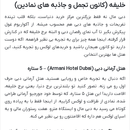
خلیفه (کانون تجمل و جاذبه های نمادین)
دبی مال نه فقط بزرگترین مرکز خرید دنیاست، بلکه قلب تپنده
تفریحات و جاذبه های دبی هم محسوب میشه. از آکواریوم غول
پیکرش بگیر تا آب نمای رقصان دبی و البته برج خلیفه که در کنارش
قرار گرفته، اینجا همه چیز برای یه تجربه بی نظیر فراهمه. اگه دوست
دارید تو کانون هیجان باشید و خریدهای لوکس رو تجربه کنید، این
هتل ها بهترین انتخابن.
هتل آرمانی دبی (Armani Hotel Dubai) – 5 ستاره
اگه دنبال یه تجربه خاص و رویایی هستید، هتل آرمانی دبی حرف
اول رو می زنه. تصور کنید تو بلندترین برج دنیا، یعنی برج خلیفه،
اقامت دارید! این هتل ۵ ستاره، که توسط خود جورجیو آرمانی طراحی
شده، نمادی از ظرافت و لوکس گراییه. از اینجا فقط با یه پیاده روی
کوتاه می رسید به دبی مال و ایستگاه مترو. هفت رستوران عالی و یه
اسپای لوکس هم داره که اقامتتون رو بی نظیر می کنه.