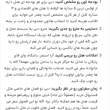
بودجه تون رو مشخص کنید:
دبی برای هر بودجه ای هتل داره،
از لوکس ترین ۵ ستاره ها گرفته تا هتل های اقتصادی و ۳
ستاره. قبل از هر کاری، مشخص کنید چقدر می خواید برای
اقامت هزینه کنید تا انتخاب هاتون محدودتر و راحت تر بشه.
دسترسی به مترو رو جدی بگیرید:
مترو دبی یه سیستم حمل و
نقل عالی، سریع و ارزونه. هتلی که نزدیک ایستگاه مترو باشه،
حتی اگه کمی از خود مال دورتر باشه، باز هم ارزشش رو داره
چون هزینه های تاکسی رو حسابی کم می کنه.
امکانات هتل رو بررسی کنید:
آیا استخر، باشگاه، وای فای
رایگان یا شاتل به مراکز خرید یا ساحل براتون مهمه؟ اگه با
خانواده سفر می کنید، خدمات خانوادگی و فضای بازی برای بچه
ها چقدر براتون اولویت داره؟ قبل از رزرو، لیست امکانات هتل
رو خوب چک کنید.
زمان سفرتون رو در نظر بگیرید:
دبی تو فصل های خاصی مثل
فستیوال خرید (معمولاً دی ماه) خیلی شلوغ و پرهیاهو میشه و
قیمت هتل ها هم ممکنه بالاتر بره. اگه تو این فصول سفر می
کنید، حتماً زودتر رزرو کنید. فصل های خلوت تر مثل تابستون،