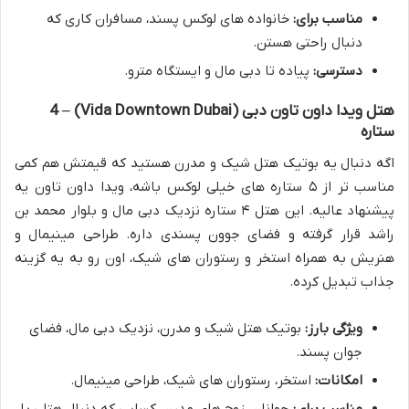
مناسب برای:
خانواده های لوکس پسند، مسافران کاری که
دنبال راحتی هستن.
دسترسی:
پیاده تا دبی مال و ایستگاه مترو.
هتل ویدا داون تاون دبی (Vida Downtown Dubai) – 4
ستاره
اگه دنبال یه بوتیک هتل شیک و مدرن هستید که قیمتش هم کمی
مناسب تر از ۵ ستاره های خیلی لوکس باشه، ویدا داون تاون یه
پیشنهاد عالیه. این هتل ۴ ستاره نزدیک دبی مال و بلوار محمد بن
راشد قرار گرفته و فضای جوون پسندی داره. طراحی مینیمال و
هنریش به همراه استخر و رستوران های شیک، اون رو به یه گزینه
جذاب تبدیل کرده.
ویژگی بارز:
بوتیک هتل شیک و مدرن، نزدیک دبی مال، فضای
جوان پسند.
امکانات:
استخر، رستوران های شیک، طراحی مینیمال.
مناسب برای:
جوانان، زوج های مدرن، کسایی که دنبال هتلی با