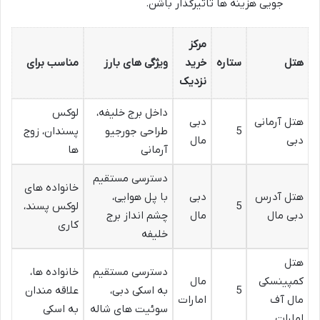
جویی هزینه ها تاثیرگذار باشن.
مرکز
هتل
ستاره
خرید
ویژگی های بارز
مناسب برای
نزدیک
داخل برج خلیفه،
لوکس
هتل آرمانی
دبی
5
طراحی جورجیو
پسندان، زوج
دبی
مال
آرمانی
ها
دسترسی مستقیم
خانواده های
هتل آدرس
دبی
با پل هوایی،
5
لوکس پسند،
دبی مال
مال
چشم انداز برج
کاری
خلیفه
هتل
دسترسی مستقیم
خانواده ها،
کمپینسکی
مال
5
به اسکی دبی،
علاقه مندان
مال آف
امارات
سوئیت های شاله
به اسکی
امارات