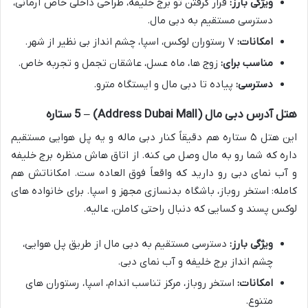
ویژگی بارز:
قرار گرفتن تو برج خلیفه، طراحی داخلی خاص آرمانی،
دسترسی مستقیم به دبی مال.
امکانات:
۷ رستوران لوکس، اسپا، چشم انداز بی نظیر از شهر.
مناسب برای:
زوج ها، ماه عسل، عاشقان تجمل و تجربه خاص.
دسترسی:
پیاده تا دبی مال و ایستگاه مترو.
هتل آدرس دبی مال (Address Dubai Mall) – 5 ستاره
این هتل ۵ ستاره هم دقیقاً کنار دبی ماله و یه پل هوایی مستقیم
داره که شما رو به مال وصل می کنه. از اتاق هاش منظره برج خلیفه
و آب نمای دبی رو دارید که واقعاً فوق العاده ست. امکاناتش هم
کامله: استخر روباز، باشگاه بدنسازی مجهز و اسپا. برای خانواده های
لوکس پسند و کسایی که دنبال راحتی کاملن، عالیه.
ویژگی بارز:
دسترسی مستقیم به دبی مال از طریق پل هوایی،
چشم انداز برج خلیفه و آب نمای دبی.
امکانات:
استخر روباز، مرکز تناسب اندام، اسپا، رستوران های
متنوع.