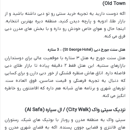
Old Town)
اگه دوست دارید یه تجربه خرید سنتی رو تو دبی داشته باشید و از
بازار طلا، ادویه و پارچه دیدن کنید، منطقه دیره بهترین انتخابه.
اینجا حال و هوای خاص خودش رو داره و با بخش های مدرن دبی
فرق می کنه.
هتل سنت جورج دبی (St George Hotel) – 3 ستاره
هتل سنت جورج یه هتل ۳ ستاره با موقعیت عالی برای دوستداران
بازارهای سنتیه. این هتل فقط ۲ دقیقه پیاده تا بازار طلای دبی
فاصله داره. اتاق هاش منظره قشنگی از خور دبی دارن و برای کسایی
که دنبال یه تجربه فرهنگی و قیمت مناسبن، فوق العاده ست.
تورهای شهری و برنامه های شبانه هم داره که اقامتتون رو خاطره
انگیز می کنه.
نزدیک سیتی واک (City Walk) / ال سیاره (Al Safa)
سیتی واک یه منطقه مدرن و روباز با بوتیک های شیک، رستوران
های فانتزی و فضایی جوون پسنده. اگه به فضای شهری مدرن و