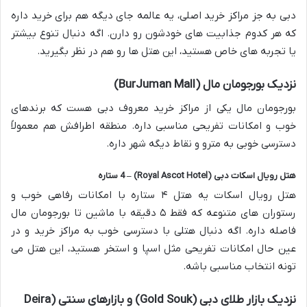
دبی به جز مراکز خرید اصلی، یه عالمه جای دیگه هم برای خرید داره
که هر کدوم جذابیت های خودشون رو دارن. اگه دنبال تنوع بیشتر
یا تجربه های خاص هستید، این هتل ها رو هم در نظر بگیرید.
نزدیک بورجومان مال (BurJuman Mall)
بورجومان مال یکی از مراکز خرید معروف دبی هست که برندهای
خوب و امکانات تفریحی مناسبی داره. منطقه اطرافش هم معمولاً
دسترسی خوبی به مترو و نقاط دیگه شهر داره.
هتل رویال اسکات دبی (Royal Ascot Hotel) – 4 ستاره
هتل رویال اسکات یه هتل ۴ ستاره با امکانات رفاهی خوب و
رستوران های متنوعه که فقط ۵ دقیقه با ماشین تا بورجومان مال
فاصله داره. اگه دنبال هتلی با دسترسی خوب به مراکز خرید و در
عین حال امکانات تفریحی مثل اسپا و استخر هستید، این هتل می
تونه انتخاب مناسبی باشه.
نزدیک بازار طلای دبی (Gold Souk) و بازارهای سنتی (Deira