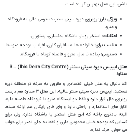
باشن، این هتل بهترین گزینه است.
ویژگی بارز:
روبروی دیره سیتی سنتر، دسترسی عالی به فرودگاه
و مترو.
امکانات:
استخر روباز، باشگاه بدنسازی، رستوران.
مناسب برای:
خانواده ها، مسافران کاری، افراد با بودجه متوسط.
دسترسی:
پیاده تا مال، مترو و فاصله کوتاه تا فرودگاه.
هتل ایبیس دیره سیتی سنتر (Ibis Deira City Centre) – 3
ستاره
اگه دنبال یه هتل خیلی اقتصادی و مقرون به صرفه تو منطقه دیره
هستید، ایبیس دیره سیتی سنتر عالیه. این هتل ۳ ستاره هم درست
روبروی مال قرار داره و فقط دو ایستگاه مترو با فرودگاه فاصله داره.
اتاق های استاندارد و راحتی داره و وای فای رایگان هم ارائه میده.
البته یادتون باشه که این هتل استخر یا باشگاه نداره، ولی برای
کسایی که بودجه خیلی محدودی دارن و فقط یه جای تمیز برای خواب
می خوان، حرف نداره.