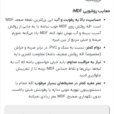
فرورفتگیه.
معایب روشویی MDF:
حساسیت بالا به رطوبت و آب:
این بزرگترین نقطه ضعف MDF
است. اگه روکش روی MDF خوب نباشه یا یه جایی از روکش
آسیب ببینه و آب بهش نفوذ کنه، MDF باد می‌کنه، متورم
میشه و خیلی سریع از بین میره.
دوام کمتر:
نسبت به سنگ و PVC، در برابر ضربه و خراش
(مخصوصاً اگه روکش ضعیف باشه) مقاومت کمتری داره.
نیاز به مراقبت مداوم:
باید خیلی حواستون باشه که آب به
لبه‌ها، برش‌ها و نقاط حساس MDF نرسه تا از تخریبش
جلوگیری کنید.
عمر مفید کمتر در محیط‌های بسیار مرطوب:
اگه حمام یا
دستشوییتون تهویه خوبی نداره یا رطوبتش خیلی بالاست،
بدون نگهداری صحیح، MDF عمر زیادی نمیکنه.