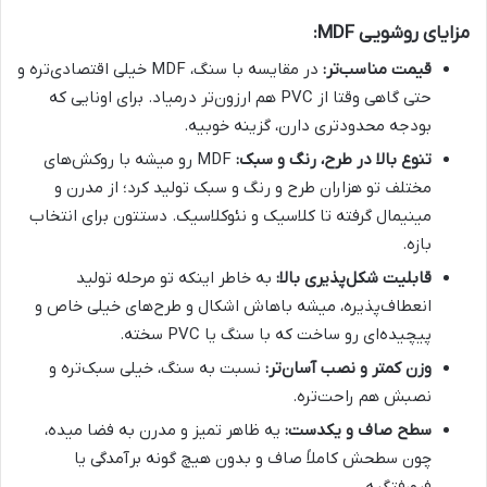
مزایای روشویی MDF:
قیمت مناسب‌تر:
در مقایسه با سنگ، MDF خیلی اقتصادی‌تره و
حتی گاهی وقتا از PVC هم ارزون‌تر درمیاد. برای اونایی که
بودجه محدودتری دارن، گزینه خوبیه.
تنوع بالا در طرح، رنگ و سبک:
MDF رو میشه با روکش‌های
مختلف تو هزاران طرح و رنگ و سبک تولید کرد؛ از مدرن و
مینیمال گرفته تا کلاسیک و نئوکلاسیک. دستتون برای انتخاب
بازه.
قابلیت شکل‌پذیری بالا:
به خاطر اینکه تو مرحله تولید
انعطاف‌پذیره، میشه باهاش اشکال و طرح‌های خیلی خاص و
پیچیده‌ای رو ساخت که با سنگ یا PVC سخته.
وزن کمتر و نصب آسان‌تر:
نسبت به سنگ، خیلی سبک‌تره و
نصبش هم راحت‌تره.
سطح صاف و یکدست:
یه ظاهر تمیز و مدرن به فضا میده،
چون سطحش کاملاً صاف و بدون هیچ گونه برآمدگی یا