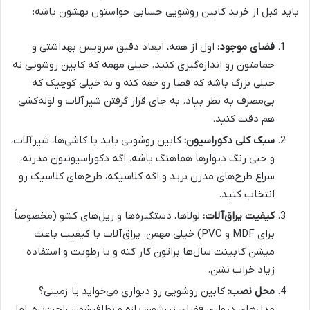
باید قبل از خرید کابین روشویی حسابی حواستون بهشون باشه:
فضای موجود:
اول از همه، ابعاد دقیق سرویس بهداشتی و
حمامتون رو اندازه‌گیری کنید. خیلی مهمه که کابین روشویی نه
خیلی بزرگ باشه که فضا رو خفه کنه و نه خیلی کوچیک که
بی‌مصرف به نظر بیاد. به جای قرار گرفتن شیرآلات و لوله‌کشی
هم دقت کنید.
سبک کلی دکوراسیون:
کابین روشویی باید با کاشی‌ها، شیرآلات،
و حتی رنگ دیوارها هماهنگ باشه. اگه دکوراسیونتون مدرنه،
سراغ طرح‌های مدرن برید و اگه کلاسیکه، طرح‌های کلاسیک رو
انتخاب کنید.
کیفیت یراق‌آلات:
لولاها، دستگیره‌ها و ریل‌های کشو (مخصوصاً
برای MDF و PVC) خیلی مهمن. یراق‌آلات با کیفیت باعث
میشن کابینت سال‌ها براتون کار کنه و با رطوبت و استفاده
زیاد خراب نشن.
محل نصب:
کابین روشویی رو دیواری می‌خواید یا زمینی؟
مدل‌های دیواری فضای زیرشون بازه و نظافتشون راحت‌تره، اما