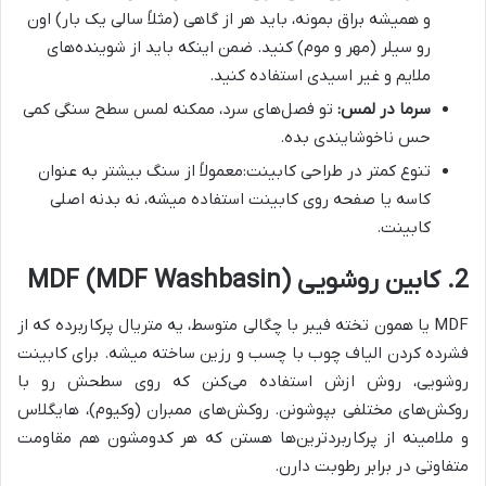
و همیشه براق بمونه، باید هر از گاهی (مثلاً سالی یک بار) اون
رو سیلر (مهر و موم) کنید. ضمن اینکه باید از شوینده‌های
ملایم و غیر اسیدی استفاده کنید.
سرما در لمس:
تو فصل‌های سرد، ممکنه لمس سطح سنگی کمی
حس ناخوشایندی بده.
تنوع کمتر در طراحی کابینت:معمولاً از سنگ بیشتر به عنوان
کاسه یا صفحه روی کابینت استفاده میشه، نه بدنه اصلی
کابینت.
2. کابین روشویی MDF (MDF Washbasin)
MDF یا همون تخته فیبر با چگالی متوسط، یه متریال پرکاربرده که از
فشرده کردن الیاف چوب با چسب و رزین ساخته میشه. برای کابینت
روشویی، روش ازش استفاده می‌کنن که روی سطحش رو با
روکش‌های مختلفی بپوشونن. روکش‌های ممبران (وکیوم)، هایگلاس
و ملامینه از پرکاربردترین‌ها هستن که هر کدومشون هم مقاومت
متفاوتی در برابر رطوبت دارن.