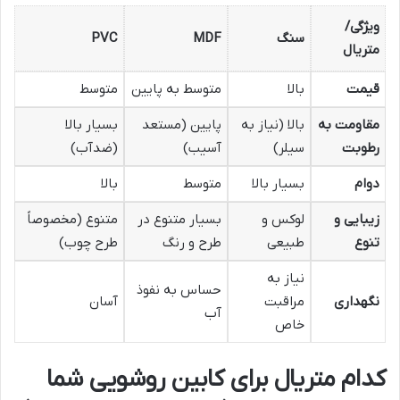
ویژگی/
سنگ
MDF
PVC
متریال
قیمت
بالا
متوسط به پایین
متوسط
مقاومت به
بالا (نیاز به
پایین (مستعد
بسیار بالا
رطوبت
سیلر)
آسیب)
(ضدآب)
دوام
بسیار بالا
متوسط
بالا
زیبایی و
لوکس و
بسیار متنوع در
متنوع (مخصوصاً
تنوع
طبیعی
طرح و رنگ
طرح چوب)
نیاز به
حساس به نفوذ
نگهداری
مراقبت
آسان
آب
خاص
کدام متریال برای کابین روشویی شما