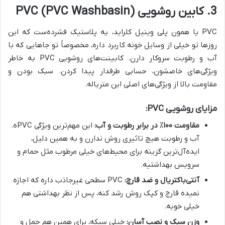
3. کابین روشویی PVC (PVC Washbasin)
PVC یا همون پلی وینیل کلراید، یه پلاستیک فشرده‌ست که این
روزها تو خیلی از وسایل خونه کاربرد داره، مخصوصاً تو جاهایی که با
آب و رطوبت سروکار دارن. کابینت‌های روشویی PVC به خاطر
ویژگی‌های خاصشون، حسابی طرفدار پیدا کردن. سبک بودن و
مقاومت بالا از ویژگی‌های اصلی این متریاله.
مزایای روشویی PVC:
مقاومت ۱۰۰٪ در برابر رطوبت و آب:
این مهم‌ترین ویژگی PVCه.
آب و رطوبت هیچ تاثیری روش ندارن و به همین دلیل،
ایده‌آل‌ترین گزینه برای محیط‌های خیلی مرطوب مثل حمام و
سرویس بهداشتیه.
آنتی‌باکتریال و ضد قارچ:
PVC سطحی غیرجاذب داره که اجازه
نمیده قارچ و کپک روش رشد کنه، پس از نظر بهداشتی هم
خیلی خوبه.
وزن سبک و نصب آسان:
خیلی سبکه، برای همین هم حمل و