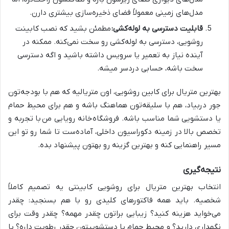
مدل‌های زمینی معمولاً فضای ذخیره‌سازی بیشتری دارن.
قابلیت دسترسی به لوله‌کشی:
مطمئن بشید که نصب کابینت
روشویی، دسترسی به لوله‌کشی رو سخت نمی‌کنه. ممکنه در
آینده نیاز به تعمیر یا سرویس داشته باشید و اگه دسترسی
سخت باشه، حسابی دردسر میشه.
بهترین متریال برای کابین روشویی، اون متریالیه که هم با بودجه‌تون
جور دربیاد، هم با سلیقه‌تون هماهنگ باشه و هم برای محیط حمام
یا دستشویی شما مناسب باشه. فروشگاه
خانه رویایی من
با تجربه و
تخصص بالا در زمینه دکوراسیون داخلی، آماده‌ست تا شما رو تو این
مسیر راهنمایی کنه و بهترین گزینه رو بهتون پیشنهاد بده.
نتیجه‌گیری
انتخاب بهترین متریال برای روشویی کابینتی یه تصمیم کاملاً
شخصیه. باید همه فاکتورهای کلیدی رو با هم بسنجید: چقدر
می‌خواید هزینه کنید؟ زیبایی براتون چقدر مهمه؟ چقدر وقت برای
نگهداری دارید؟ و محیط حمام یا دستشوییتون چقدر رطوبت داره؟ با