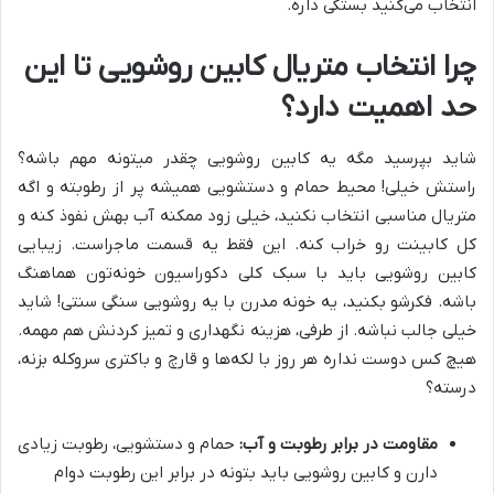
انتخاب می‌کنید بستگی داره.
چرا انتخاب متریال کابین روشویی تا این
حد اهمیت دارد؟
شاید بپرسید مگه یه کابین روشویی چقدر میتونه مهم باشه؟
راستش خیلی! محیط حمام و دستشویی همیشه پر از رطوبته و اگه
متریال مناسبی انتخاب نکنید، خیلی زود ممکنه آب بهش نفوذ کنه و
کل کابینت رو خراب کنه. این فقط یه قسمت ماجراست. زیبایی
کابین روشویی باید با سبک کلی دکوراسیون خونه‌تون هماهنگ
باشه. فکرشو بکنید، یه خونه مدرن با یه روشویی سنگی سنتی! شاید
خیلی جالب نباشه. از طرفی، هزینه نگهداری و تمیز کردنش هم مهمه.
هیچ کس دوست نداره هر روز با لکه‌ها و قارچ و باکتری سروکله بزنه،
درسته؟
مقاومت در برابر رطوبت و آب:
حمام و دستشویی، رطوبت زیادی
دارن و کابین روشویی باید بتونه در برابر این رطوبت دوام