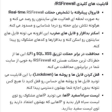
قابلیت های کلیدی RSFirewall!:
فایروال پیشرفته با تشخیص حملات Real-time:
RSFirewall!
به صورت لحظه ای فعالیت های سایتتون رو رصد می کنه و
هرگونه تلاش برای حمله رو درجا شناسایی و مسدود می کنه.
اسکنر بدافزار و فایل های مخرب:
این افزونه می تونه فایل های
سایتتون رو اسکن کنه و بدافزارها و کدهای مشکوک رو پیدا
کنه.
محافظت در برابر حملات تزریق SQL، XSS و LFI:
این ها از
خطرناک ترین حملات هستن که RSFirewall! به خوبی از سایت
شما در برابرشون محافظت می کنه.
قفل کردن فایل ها و پوشه ها (Lockdown):
با این قابلیت می
تونید فایل ها و پوشه های حساس رو قفل کنید تا هیچ کس
نتونه بدون اجازه شما بهشون دسترسی پیدا کنه.
لیست سیاه/سفید IPها:
می تونید IPهای مشکوک رو توی
لیست سیاه قرار بدید و IPهایی که بهشون اعتماد دارید رو
توی لیست سفید بذارید.