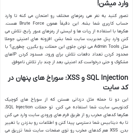
وارد میشن!
تصور کنید یه نفر هی رمزهای مختلف رو امتحان می کنه تا وارد
حساب کاربری شما بشه. این دقیقاً همون Brute Force هست.
هکرها با استفاده از ربات ها و لیستی از رمزهای عبور رایج، تلاش می
کنن وارد پنل مدیریت سایت شما بشن. افزونه های امنیتی جوملا
مثل Admin Tools می تونن جلوی این حملات رو بگیرن. چطوری؟ با
محدود کردن تعداد دفعات تلاش برای ورود، مسدود کردن IPهای
مشکوک و حتی درخواست کد امنیتی بعد از چند بار تلاش ناموفق.
SQL Injection و XSS: سوراخ های پنهان در
کد سایت
این دو تا حمله مثل دزدانی هستن که از سوراخ های کوچیک
کدنویسی سایت شما استفاده می کنن. تو حملات SQL Injection،
هکرها کدهای مخرب رو از طریق فرم های ورودی سایت وارد می کنن
تا به دیتابیس شما دسترسی پیدا کنن و اطلاعات رو بدزدن یا تغییر
بدن. XSS هم کدهای مخرب رو توی صفحات سایت شما تزریق می