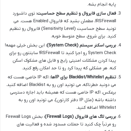
پایه انجام بشه.
فعال سازی فایروال و تنظیم سطح حساسیت:
توی داشبورد
RSFirewall!، مطمئن بشید که فایروال Enabled هست. می
تونید سطح حساسیت (Sensitivity Level) فایروال رو تنظیم
کنید. برای شروع، سطح متوسط خوبه.
بررسی اسکنر سیستم (System Check):
این بخش خیلی مهمه!
System Check رو اجرا کنید تا RSFirewall! سایتتون رو برای
پیدا کردن مشکلات امنیتی رایج و فایل های مشکوک اسکن
کنه. هر مشکلی که پیدا کرد رو تا حد امکان رفع کنید.
تنظیم Blacklist/Whitelist برای IPها:
اگه IP خاصی هست که
می دونید خطرناکه، می تونید اون رو به Blacklist اضافه کنید.
برعکس، اگه IP خاصی هست که همیشه باید اجازه دسترسی
داشته باشه (مثل IP دفتر کارتون)، می تونید اون رو به
Whitelist اضافه کنید.
بررسی لاگ های فایروال (Firewall Logs):
بخش Firewall Logs
رو مرتباً چک کنید تا حملات مسدود شده و فعالیت های