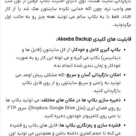
بازگردانی سایت هست. توی دنیای امنیت، بکاپ گرفتن از نون شب
هم واجب تره، چون اگه خدایی نکرده سایتتون هک شد یا از کار
افتاد، فقط با یه بکاپ سالم می تونید همه چیز رو به حالت اول
برگردونید.
قابلیت های کلیدی Akeeba Backup:
بکاپ گیری کامل و خودکار:
از کل سایتتون (فایل ها و
دیتابیس) بکاپ می گیره و می تونه این کار رو به صورت
خودکار و زمان بندی شده انجام بده.
امکان بازگردانی آسان و سریع:
اگه مشکلی پیش اومد، می
تونید به راحتی و سریع سایتتون رو از روی فایل بکاپ
بازگردانی کنید.
ذخیره سازی بکاپ ها در مکان های مختلف:
می تونید بکاپ ها
رو روی فضای ابری (مثل Dropbox، Google Drive)، سرور FTP
یا حتی روی کامپیوتر خودتون ذخیره کنید.
فشرده سازی و رمزنگاری بکاپ ها:
فایل های بکاپ رو فشرده
می کنه تا حجم کمتری داشته باشن و همچنین می تونید اون