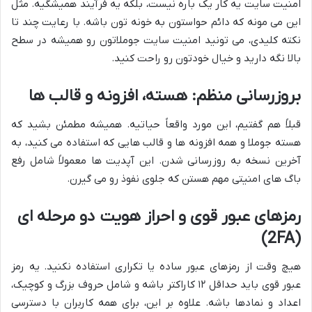
امنیت سایت یه کار یک باره نیست، بلکه یه فرآیند همیشگیه. مثل
این می مونه که دائم حواستون به خونه تون باشه. با رعایت چند تا
نکته کلیدی، می تونید امنیت سایت جوملاتون رو همیشه در سطح
بالا نگه دارید و خیال خودتون رو راحت کنید.
بروزرسانی منظم: هسته، افزونه و قالب ها
قبلاً هم گفتیم، این مورد واقعاً حیاتیه. همیشه مطمئن بشید که
هسته جوملا و همه افزونه ها و قالب هایی که استفاده می کنید، به
آخرین نسخه به روزرسانی شدن. این آپدیت ها معمولاً شامل رفع
باگ های امنیتی مهم هستن که جلوی نفوذ رو می گیرن.
رمزهای عبور قوی و احراز هویت دو مرحله ای
(2FA)
هیچ وقت از رمزهای عبور ساده یا تکراری استفاده نکنید. یه رمز
عبور قوی باید حداقل ۱۲ کاراکتر باشه و شامل حروف بزرگ و کوچیک،
اعداد و نمادها باشه. علاوه بر این، برای همه کاربران با دسترسی