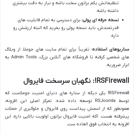
تنظیماتش یکم براتون سخت باشه و نیاز به دقت بیشتری
داشته باشه.
نسخه حرفه ای پولی:
برای دسترسی به تمام قابلیت های
قدرتمندش، باید نسخه پولی رو بخرید که البته ارزشش رو
داره.
سناریوهای استفاده:
تقریباً برای تمام سایت های جوملا، از وبلاگ
های شخصی گرفته تا فروشگاه های آنلاین بزرگ، Admin Tools یه
ابزار ضروریه.
RSFirewall!: نگهبان سرسخت فایروال
RSFirewall! یکی دیگه از ستاره های دنیای امنیت جوملاست که
توسط RSJoomla توسعه داده شده. تمرکز اصلی این افزونه،
همونطور که از اسمش پیداست، روی فایروال و جلوگیری از حملات
پیشرفته هست. اگه امنیت فایروال براتون اولویت بالایی داره، این
افزونه یه انتخاب فوق العاده ست.