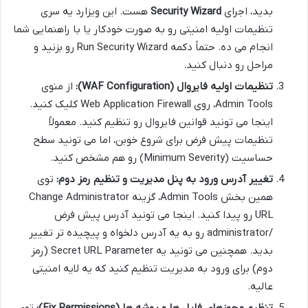
بدید، اجرای
Security Wizard
هست. این ویزارد یه سری
تنظیمات اولیه امنیتی رو به صورت خودکار یا با راهنمایی شما
انجام می ده. حتماً دکمه Run Security Wizard رو بزنید و
مراحل رو دنبال کنید.
تنظیمات اولیه فایروال (WAF Configuration):
از منوی
Admin Tools، روی Web Application Firewall کلیک کنید.
اینجا می تونید قوانین فایروال رو تنظیم کنید. معمولاً
تنظیمات پیش فرض برای شروع خوبن، اما می تونید سطح
حساسیت (Minimum Severity) رو هم مشخص کنید.
تغییر آدرس ورود به پنل مدیریت و تنظیم رمز دوم:
توی
همین بخش Admin Tools، گزینه Change Administrator
URL رو پیدا کنید. اینجا می تونید آدرس پیش فرض
/administrator رو به یه آدرس دلخواه و پیچیده تر تغییر
بدید. همچنین می تونید یه Secret URL Parameter (رمز
دوم) برای ورود به مدیریت تنظیم کنید که یه لایه امنیتی
عالیه.
تنظیم مجوزهای فایل ها و پوشه ها (Fix Permissions):
توی