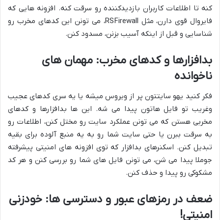
کنه تا اطلاعات کاربران بازدیدکننده رو سرقت کنه. افزونه هایی که
فایروال قوی دارن، مثل RSFirewall، می تونن این کدهای مخرب رو
شناسایی و قبل از اینکه آسیب بزنن، مسدود کنن.
بدافزارها و کدهای مخرب: مهمان های
ناخوانده
فکر کنید یهو سایتتون پر از ویروس میشه یا یه سری کدهای عجیب
وغریب تو فایل هاتون پیدا می شه. این ها بدافزارها و کدهای
مخربی هستن که می تونن عملکرد سایت رو مختل کنن، اطلاعات رو
به سرقت ببرن یا حتی سایت شما رو به یه منبع آلوده برای بقیه
تبدیل کنن. اسکنرهای بدافزار که توی افزونه های امنیتی پیشرفته
جوملا پیدا می شن، می تونن فایل های شما رو بررسی کنن و هر کد
مشکوکی رو پیدا و حذف کنن.
ضعف در رمزهای عبور و دسترسی ها: خودزنی
امنیتی!