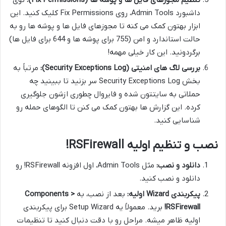
داشبورد Admin Tools، روی Fix Permissions کلیک کنید. این
ابزار بهتون کمک می کنه تا مجوزهای فایل ها و پوشه ها رو به
حالت استاندارد و امن (755 برای پوشه ها و 644 برای فایل ها)
برگردونید. این کار خیلی مهمه!
بررسی لاگ های امنیتی (Security Exceptions Log):
مرتباً به
بخش Security Exceptions Log سر بزنید تا ببینید چه
حملاتی به سایتتون شده و فایروال چطوری ازشون جلوگیری
کرده. این گزارش ها بهتون کمک می کنن تا الگوهای حمله رو
شناسایی کنید.
نصب و تنظیم اولیه RSFirewall!
دانلود و نصب:
مثل Admin Tools، اول افزونه RSFirewall! رو
دانلود و نصب کنید.
پیکربندی Wizard اولیه:
بعد از نصب، به
Components >
RSFirewall!
برید. معمولاً یه Setup Wizard برای پیکربندی
اولیه ظاهر میشه. مراحل رو با دقت دنبال کنید تا تنظیمات