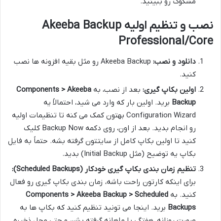
مشکوک رو ببینید.
نصب و تنظیم اولیه Akeeba Backup
Professional/Core
دانلود و نصب:
Akeeba Backup رو مثل بقیه افزونه ها نصب
کنید.
اولین بکاپ گیری:
بعد از نصب، به
Components > Akeeba
Backup
برید. اولین بار که وارد می شید، احتمالاً یه
Configuration Wizard بهتون کمک می کنه تا تنظیمات اولیه
رو انجام بدید. بعد از اون، روی دکمه Backup Now کلیک
کنید تا اولین بکاپ کامل از سایتتون گرفته بشه. حتماً به فایل
بکاپ یه توضیح (مثل Initial Backup) بدید.
تنظیم زمان بندی بکاپ گیری خودکار (Scheduled Backups):
برای اینکه کارتون راحت باشه، زمان بندی بکاپ گیری رو فعال
کنید. به
Components > Akeeba Backup > Scheduled
Backups
برید. اینجا می تونید تنظیم کنید که بکاپ ها به
صورت روزانه، هفتگی یا ماهانه گرفته بشن و حتی محل ذخیره