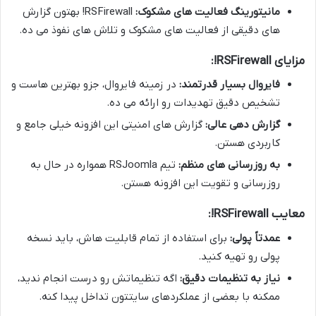
مانیتورینگ فعالیت های مشکوک:
RSFirewall! بهتون گزارش
های دقیقی از فعالیت های مشکوک و تلاش های نفوذ می ده.
مزایای RSFirewall!:
فایروال بسیار قدرتمند:
در زمینه فایروال، جزو بهترین هاست و
تشخیص دقیق تهدیدات رو ارائه می ده.
گزارش دهی عالی:
گزارش های امنیتی این افزونه خیلی جامع و
کاربردی هستن.
به روزرسانی های منظم:
تیم RSJoomla همواره در حال به
روزرسانی و تقویت این افزونه هستن.
معایب RSFirewall!:
عمدتاً پولی:
برای استفاده از تمام قابلیت هاش، باید نسخه
پولی رو تهیه کنید.
نیاز به تنظیمات دقیق:
اگه تنظیماتش رو درست انجام ندید،
ممکنه با بعضی از عملکردهای سایتتون تداخل پیدا کنه.