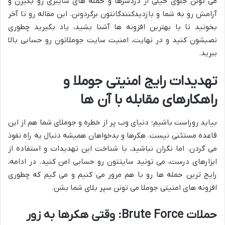
می تونن جلوی خیلی از دردسرها و حمله های سایبری رو بگیرن و
آرامش رو به شما و بازدیدکنندگانتون برگردونن. این مقاله رو تا آخر
بخونید تا با بهترین افزونه ها آشنا بشید، یاد بگیرید چطوری
نصبشون کنید و در نهایت، امنیت سایت جوملاتون رو حسابی بالا
ببرید.
تهدیدات رایج امنیتی جوملا و
راهکارهای مقابله با آن ها
بیاید روراست باشیم؛ دنیای وب پر از خطره و جوملای شما هم از این
قاعده مستثنی نیست. هکرها و بدخواهان همیشه دنبال یه راه نفوذ
می گردن. اما نگران نباشید، با شناخت این تهدیدات و استفاده از
ابزارهای درست، می تونید سایتتون رو حسابی امن کنید. در ادامه،
رایج ترین حمله ها رو با هم مرور می کنیم و می گیم که چطوری
افزونه های امنیتی جوملا می تونن سپر بلای شما بشن.
حملات Brute Force: وقتی هکرها به زور