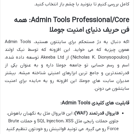
کامل بررسی کنیم تا بتونید با چشم باز انتخاب کنید.
Admin Tools Professional/Core: همه
فن حریف دنیای امنیت جوملا
اگه دنبال یه دژ مستحکم برای سایتتون هستید، Admin Tools
همون چیزیه که می خواید. این افزونه که توسط نیک اولند
(Nicholas K. Dionysopoulos) از Akeeba Ltd توسعه داده شده،
اسم و رسم حسابی تو جامعه جوملا داره و به عنوان یکی از
قدرتمندترین و جامع ترین ابزارهای امنیتی شناخته میشه. بیشتر
مدیران سایت های جوملا، این افزونه رو یه «باید» برای امنیت
سایتشون می دونن.
قابلیت های کلیدی Admin Tools:
فایروال قدرتمند (WAF):
این فایروال مثل یه نگهبان باهوش،
جلوی حملات رایجی مثل SQL Injection، XSS و حملات Brute
Force رو می گیره. می تونید قوانینش رو خودتون تنظیم کنید