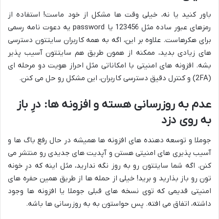
باور کنید یا نه، خیلی وقت ها مشکل از خود ماست! استفاده از
رمزهای عبور ساده مثل 123456 یا password یه دعوت نامه رسمی
برای هکرهاست. علاوه بر این، اگه به همه کاربران سایتتون دسترسی
های زیادی بدید، ممکنه از همون طریق هم سایتتون آسیب پذیر
بشه. افزونه های امنیتی با امکاناتی مثل احراز هویت دو مرحله ای
(2FA) و کنترل دقیق دسترسی کاربران، این مشکل رو حل می کنن.
عدم به روزرسانی هسته و افزونه ها: درِ باز
به روی دزد
جوملا و توسعه دهنده های افزونه ها همیشه در حال رفع باگ ها و
آسیب پذیری های امنیتی هستن و آپدیت های جدیدی رو منتشر می
کنن. اگه شما سایتتون رو به روز نگه ندارید، مثل اینه که درِ خونه
تون رو باز بذارید و برید! خیلی از حمله ها از طریق همین حفره های
امنیتی قدیمی که توی نسخه های قبلی جوملا یا افزونه ها وجود
داشته، اتفاق می افته. پس حواستون به به روزرسانی ها باشه.