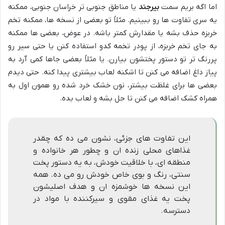
اما اگه بریم سمت
بیرجند
یا مناطق جنوبی تر خراسان جنوبی، ممکنه
یه سری تفاوت ها رو ببینیم. مثلاً تو بعضی از نسخه ها، ممکنه تخم
خربزه حذف بشه یا مقدارش کمتر باشه. در عوض، بعضی ها ممکنه
به جای تخم خربزه، از پودر تخمه کدو استفاده کنن یا حتی سیر رو
پررنگ تر تو دستور پختشون بیارن. یا مثلاً بعضی جاها کمی آرد به
پیاز داغ اضافه می کنن تا اشکنه لعاب بیشتری پیدا کنه. حتی دیدم
بعضی ها برای غلظت بیشتر، نون خشک خرد شده رو همون اول به
همراه کشک اضافه می کنن تا حل بشه و لعاب بده.
این تفاوت های جزئی، نشون می ده که چقدر
غذاهای محلی زنده ان و چطور هر خانواده و
منطقه ای، با خلاقیت خودش، به یه دستور پخت
سنتی، رنگ و بوی خاص خودش رو می ده. همه
این نسخه ها خوشمزه ان و هدف اصلیشون
پخت یه غذای مقوی و سیرکننده با مواد در
دسترسه.