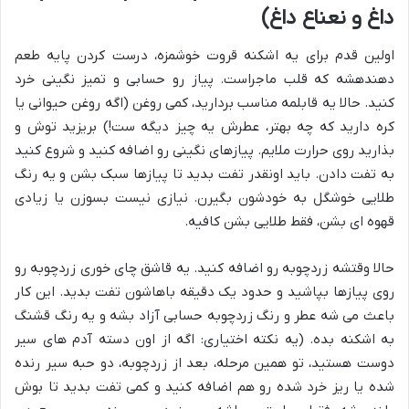
داغ و نعناع داغ)
اولین قدم برای یه اشکنه قروت خوشمزه، درست کردن پایه طعم
دهندهشه که قلب ماجراست. پیاز رو حسابی و تمیز نگینی خرد
کنید. حالا یه قابلمه مناسب بردارید، کمی روغن (اگه روغن حیوانی یا
کره دارید که چه بهتر، عطرش یه چیز دیگه ست!) بریزید توش و
بذارید روی حرارت ملایم. پیازهای نگینی رو اضافه کنید و شروع کنید
به تفت دادن. باید اونقدر تفت بدید تا پیازها سبک بشن و یه رنگ
طلایی خوشگل به خودشون بگیرن. نیازی نیست بسوزن یا زیادی
قهوه ای بشن، فقط طلایی بشن کافیه.
حالا وقتشه زردچوبه رو اضافه کنید. یه قاشق چای خوری زردچوبه رو
روی پیازها بپاشید و حدود یک دقیقه باهاشون تفت بدید. این کار
باعث می شه عطر و رنگ زردچوبه حسابی آزاد بشه و یه رنگ قشنگ
به اشکنه بده. (یه نکته اختیاری: اگه از اون دسته آدم های سیر
دوست هستید، تو همین مرحله، بعد از زردچوبه، دو حبه سیر رنده
شده یا ریز خرد شده رو هم اضافه کنید و کمی تفت بدید تا بوش