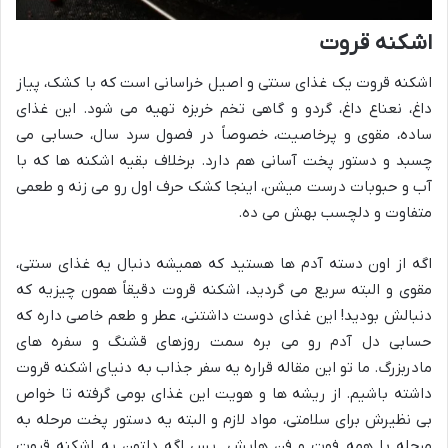
اشکنه قروت
اشکنه قروت یک غذای سنتی و اصیل خراسانی است که با کشک، پیاز
داغ، نعناع داغ، گردو و گاهی تخم خربزه تهیه می شود. این غذای
ساده، مقوی و پرخاصیت، خصوصاً در فصول سرد سال، حسابی می
چسبد و دستور پخت آسانی هم دارد. برخلاف بقیه اشکنه ها که با
آب و حبوبات درست میشن، اینجا کشک حرف اول رو می زنه و طعمی
متفاوت و دلچسب بهش می ده.
اگه از اون دسته آدم ها هستید که همیشه دنبال یه غذای سنتی،
مقوی و البته سریع می گردید، اشکنه قروت دقیقاً همون چیزیه که
دنبالش بودید! این غذای دوست داشتنی، عطر و طعم خاصی داره که
حسابی دل آدم رو می بره سمت روزهای قشنگ و سفره های
مادربزرگ. ما تو این مقاله قراره یه سفر جذاب به دنیای اشکنه قروت
داشته باشیم. از ریشه ها و هویت این غذای بومی گرفته تا خواص
بی نظیرش برای سلامتی، مواد لازم و البته یه دستور پخت مرحله به
مرحله با همه فوت و فن هایش. پس اگه دلتون یه اشکنه قروت