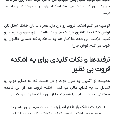
بریزید. این کار باعث می شه اشکنه براق تر و خوشمزه تر به نظر
برسه.
توصیه می کنم اشکنه قروت رو داغ داغ، همراه با نان خشک (مثل نان
لواش خشک یا تافتون خرد شده) و یه عالمه سبزی خوردن تازه، سرو
کنید. ترکیب این طعم ها کنار هم یه شاهکاره که حسابی حالتون رو
خوب می کنه. نوش جان!
ترفندها و نکات کلیدی برای یه اشکنه
قروت بی نظیر
همیشه تو آشپزی یه سری فوت و فن هست که یه غذای خوب رو
تبدیل به یه غذای عالی می کنه. اشکنه قروت هم از این قاعده
مستثنی نیست. بیاین با هم چند تا از این ترفندها رو مرور کنیم:
کیفیت کشک، راز طعم اصیل:
باور کنید، مهم ترین عامل تو
طعم و عطر اشکنه قروت، کیفیت کشکه. اگه بتونید کشک