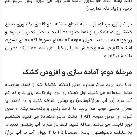
بلند بشه. فقط حواستون باشه سیر زود می سوزه، پس سریع هم
بزنید و زیاد نگه ندارید.)
در آخر این مرحله، نوبت به نعناع خشکه. دو قاشق غذاخوری نعناع
خشک رو اضافه کنید و فقط حدود ۳۰ ثانیه، یا حتی کمتر، با پیازها و
زردچوبه تفت بدید.
خیلی مهمه که نعناع نسوزه!
اگه نعناع بسوزه،
اشکنه تلخ می شه و مزه ش حسابی خراب می شه. همین که عطرش
بلند شد، کافیه.
مرحله دوم: آماده سازی و افزودن کشک
حالا باید بریم سراغ ستاره اصلی اشکنه: کشک! اگه از کشک ساییده
شده استفاده می کنید، اول کشک رو توی یه کاسه بریزید و کم کم
آب سرد (یا آب مرغ/گوشت) رو بهش اضافه کنید و با قاشق یا
همزن دستی خوب هم بزنید تا کاملاً رقیق و یکدست بشه و هیچ
گلوله ای توش نمونه. اگه از کشک مایع استفاده می کنید، مستقیم
توی قابلمه می تونید اضافه کنید، فقط باز هم با آب رقیقش کنید تا
به غلظت دلخواهتون برسه. معمولاً ۱.۵ تا ۲ لیوان آب یا آب مرغ/