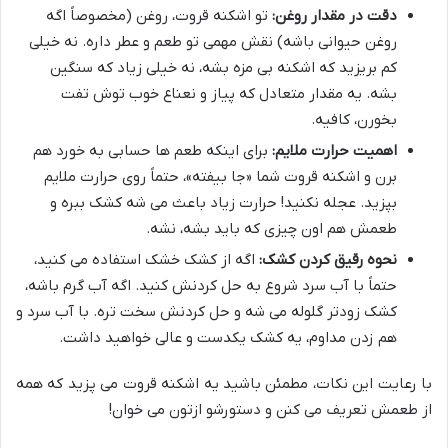
دقت در مقدار روغن:
تو اشکنه قروت، روغن (مخصوصاً اگه
روغن حیوانی باشه) نقش مهمی تو طعم و عطر داره. نه خیلی
کم بریزید که اشکنه بی مزه بشه، نه خیلی زیاد که سنگین
بشه. یه مقدار متعادل که پیاز و نعناع خوب توش تفت
بخورن، کافیه.
اهمیت حرارت ملایم:
برای اینکه طعم ها حسابی به خورد هم
برن و اشکنه قروت شما «جا بیفته»، حتماً روی حرارت ملایم
بپزید. عجله نکنید! حرارت زیاد باعث می شه کشک ببره و
طعمش هم اون چیزی که باید بشه، نشه.
نحوه رقیق کردن کشک:
اگه از کشک خشک استفاده می کنید،
حتماً با آب سرد شروع به حل کردنش کنید. اگه آب گرم باشه،
کشک زودتر گلوله می شه و حل کردنش سخت تره. با آب سرد و
هم زدن مداوم، یه کشک یکدست و عالی خواهید داشت.
با رعایت این نکات، مطمئن باشید یه اشکنه قروت می پزید که همه
از طعمش تعریف می کنن و دستورشو ازتون می خوان!