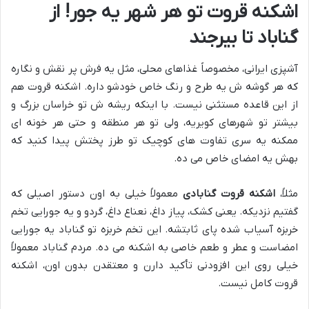
اشکنه قروت تو هر شهر یه جور! از
گناباد تا بیرجند
آشپزی ایرانی، مخصوصاً غذاهای محلی، مثل یه فرش پر نقش و نگاره
که هر گوشه ش یه طرح و رنگ خاص خودشو داره. اشکنه قروت هم
از این قاعده مستثنی نیست. با اینکه ریشه ش تو خراسان بزرگ و
بیشتر تو شهرهای کویریه، ولی تو هر منطقه و حتی هر خونه ای
ممکنه یه سری تفاوت های کوچیک تو طرز پختش پیدا کنید که
بهش یه امضای خاص می ده.
مثلاً،
اشکنه قروت گنابادی
معمولاً خیلی به اون دستور اصیلی که
گفتیم نزدیکه. یعنی کشک، پیاز داغ، نعناع داغ، گردو و یه جورایی تخم
خربزه آسیاب شده پای ثابتشه. این تخم خربزه تو گناباد یه جورایی
امضاست و عطر و طعم خاصی به اشکنه می ده. مردم گناباد معمولاً
خیلی روی این افزودنی تأکید دارن و معتقدن بدون اون، اشکنه
قروت کامل نیست.