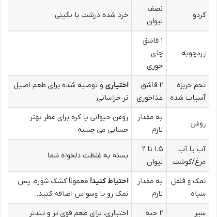
نصف
گردو
خرد شده درشت یا نگینی
لیوان
۱ قاشق
زردچوبه
چای
خوری
تخم خربزه
۲ قاشق
اختیاری
و توصیه شده برای طعم اصیل
آسیاب شده
غذاخوری
تر خراسانی
به مقدار
روغن حیوانی یا کره برای عطر بهتر
روغن
لازم
حسابی می چسبه
آب یا آب
۱.۵ تا ۲
بسته به غلظت دلخواه شما
مرغ/گوشت
لیوان
نمک و فلفل
به مقدار
احتیاط کنید!
معمولاً کشک شوره، پس
سیاه
لازم
نمک رو با وسواس اضافه کنید.
سیر
۲ حبه
اختیاری، برای طعم قوی تر و تندتر