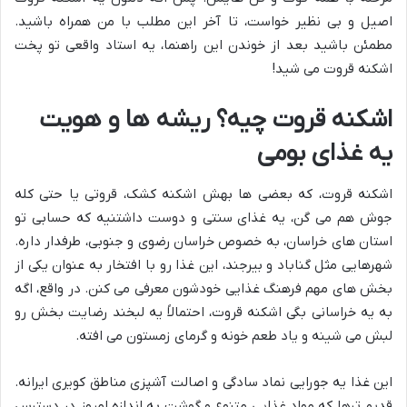
اصیل و بی نظیر خواست، تا آخر این مطلب با من همراه باشید.
مطمئن باشید بعد از خوندن این راهنما، یه استاد واقعی تو پخت
اشکنه قروت می شید!
اشکنه قروت چیه؟ ریشه ها و هویت
یه غذای بومی
اشکنه قروت، که بعضی ها بهش اشکنه کشک، قروتی یا حتی کله
جوش هم می گن، یه غذای سنتی و دوست داشتنیه که حسابی تو
استان های خراسان، به خصوص خراسان رضوی و جنوبی، طرفدار داره.
شهرهایی مثل گناباد و بیرجند، این غذا رو با افتخار به عنوان یکی از
بخش های مهم فرهنگ غذایی خودشون معرفی می کنن. در واقع، اگه
به یه خراسانی بگی اشکنه قروت، احتمالاً یه لبخند رضایت بخش رو
لبش می شینه و یاد طعم خونه و گرمای زمستون می افته.
این غذا یه جورایی نماد سادگی و اصالت آشپزی مناطق کویری ایرانه.
قدیم ترها که مواد غذایی متنوع و گوشت به اندازه امروز در دسترس