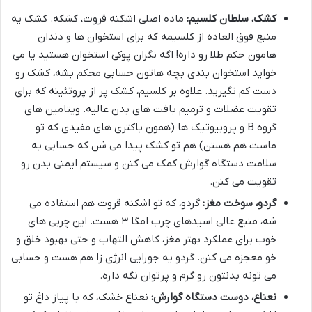
کشک، سلطان کلسیم:
ماده اصلی اشکنه قروت، کشکه. کشک یه
منبع فوق العاده از کلسیمه که برای استخوان ها و دندان
هامون حکم طلا رو داره! اگه نگران پوکی استخوان هستید یا می
خواید استخوان بندی بچه هاتون حسابی محکم بشه، کشک رو
دست کم نگیرید. علاوه بر کلسیم، کشک پر از پروتئینه که برای
تقویت عضلات و ترمیم بافت های بدن عالیه. ویتامین های
گروه B و پروبیوتیک ها (همون باکتری های مفیدی که تو
ماست هم هستن) هم تو کشک پیدا می شن که حسابی به
سلامت دستگاه گوارش کمک می کنن و سیستم ایمنی بدن رو
تقویت می کنن.
گردو، سوخت مغز:
گردو، که تو اشکنه قروت هم استفاده می
شه، منبع عالی اسیدهای چرب امگا ۳ هست. این چربی های
خوب برای عملکرد بهتر مغز، کاهش التهاب و حتی بهبود خلق و
خو معجزه می کنن. گردو یه جورایی انرژی زا هم هست و حسابی
می تونه بدنتون رو گرم و پرتوان نگه داره.
نعناع، دوست دستگاه گوارش:
نعناع خشک، که با پیاز داغ تو