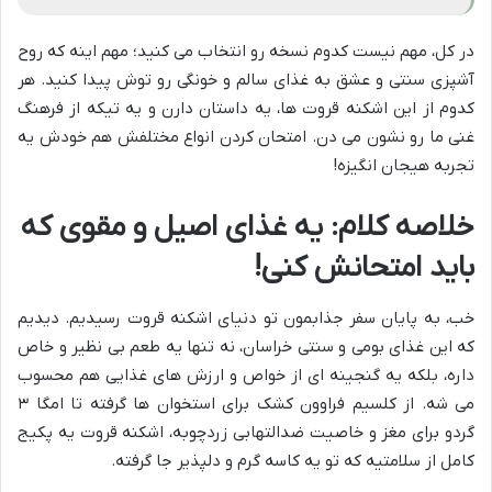
در کل، مهم نیست کدوم نسخه رو انتخاب می کنید؛ مهم اینه که روح
آشپزی سنتی و عشق به غذای سالم و خونگی رو توش پیدا کنید. هر
کدوم از این اشکنه قروت ها، یه داستان دارن و یه تیکه از فرهنگ
غنی ما رو نشون می دن. امتحان کردن انواع مختلفش هم خودش یه
تجربه هیجان انگیزه!
خلاصه کلام: یه غذای اصیل و مقوی که
باید امتحانش کنی!
خب، به پایان سفر جذابمون تو دنیای اشکنه قروت رسیدیم. دیدیم
که این غذای بومی و سنتی خراسان، نه تنها یه طعم بی نظیر و خاص
داره، بلکه یه گنجینه ای از خواص و ارزش های غذایی هم محسوب
می شه. از کلسیم فراوون کشک برای استخوان ها گرفته تا امگا ۳
گردو برای مغز و خاصیت ضدالتهابی زردچوبه، اشکنه قروت یه پکیج
کامل از سلامتیه که تو یه کاسه گرم و دلپذیر جا گرفته.