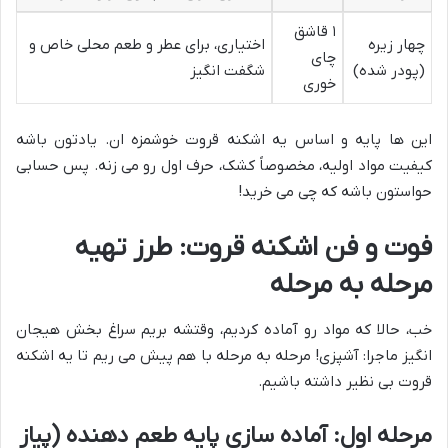
۱ قاشق
چهار زیره
اختیاری، برای عطر و طعم محلی خاص و
چای
(پودر شده)
شگفت انگیز
خوری
این ها پایه و اساس یه اشکنه قروت خوشمزه ان. یادتون باشه
کیفیت مواد اولیه، مخصوصاً کشک، حرف اول رو می زنه. پس حسابی
حواستون باشه که چی می خرید!
فوت و فن اشکنه قروت: طرز تهیه
مرحله به مرحله
خب، حالا که مواد رو آماده کردیم، وقتشه بریم سراغ بخش هیجان
انگیز ماجرا: آشپزی! مرحله به مرحله با هم پیش می ریم تا یه اشکنه
قروت بی نظیر داشته باشیم.
مرحله اول: آماده سازی پایه طعم دهنده (پیاز