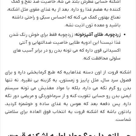
اشکنه حسابی عطرش بلند می شه، خاصیت ضد نفخ و کمک
کننده به هضم غذا رو داره. بعد از یه غذای مقوی مثل اشکنه،
نعناع بهتون کمک می کنه که احساس سبکی و راحتی داشته
باشید و معده تون اذیت نشه.
زردچوبه، طلای آشپزخونه:
زردچوبه فقط برای خوش رنگ شدن
غذا نیست! این ادویه طلایی خاصیت ضدالتهابی و آنتی
اکسیدانی قوی داره که می تونه بدن رو در برابر آسیب های
سلولی محافظت کنه.
اشکنه قروت از اون دسته غذاهاییه که طبع گرمابخشی داره و برای
فصول سرد سال، مثل پاییز و زمستون، یه گزینه بی نظیره. نه تنها
بدن رو گرم نگه می داره، بلکه با مواد مغذیش می تونه سیستم
ایمنی بدن رو حسابی تقویت کنه و از سرماخوردگی و مریضی دور نگه
داره. پس دفعه بعد که هوس یه غذای ساده و خوشمزه کردید،
یادتون باشه که اشکنه قروت یه انتخاب فوق العاده برای سلامتی
شماست.