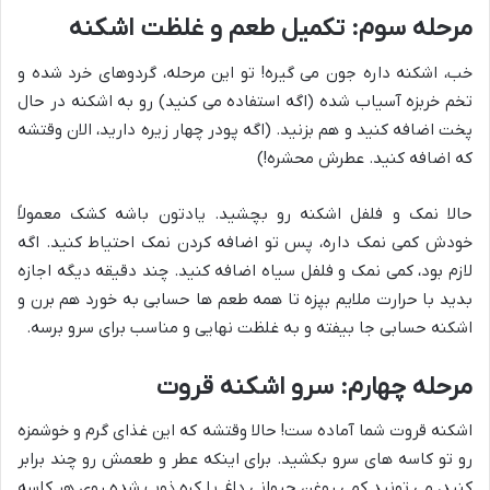
مرحله سوم: تکمیل طعم و غلظت اشکنه
خب، اشکنه داره جون می گیره! تو این مرحله، گردوهای خرد شده و
تخم خربزه آسیاب شده (اگه استفاده می کنید) رو به اشکنه در حال
پخت اضافه کنید و هم بزنید. (اگه پودر چهار زیره دارید، الان وقتشه
که اضافه کنید. عطرش محشره!)
حالا نمک و فلفل اشکنه رو بچشید. یادتون باشه کشک معمولاً
خودش کمی نمک داره، پس تو اضافه کردن نمک احتیاط کنید. اگه
لازم بود، کمی نمک و فلفل سیاه اضافه کنید. چند دقیقه دیگه اجازه
بدید با حرارت ملایم بپزه تا همه طعم ها حسابی به خورد هم برن و
اشکنه حسابی جا بیفته و به غلظت نهایی و مناسب برای سرو برسه.
مرحله چهارم: سرو اشکنه قروت
اشکنه قروت شما آماده ست! حالا وقتشه که این غذای گرم و خوشمزه
رو تو کاسه های سرو بکشید. برای اینکه عطر و طعمش رو چند برابر
کنید، می تونید کمی روغن حیوانی داغ یا کره ذوب شده روی هر کاسه