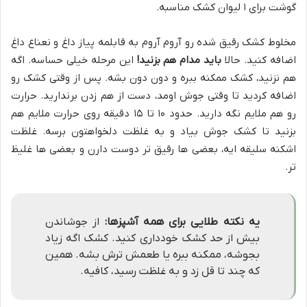
گوشت برای ۱ لیوان کشک مناسبه.
مخلوط کشک رقیق شده رو آروم آروم به قابلمه پیاز داغ و نعناع داغ
اضافه کنید. حالا
باید مدام هم بزنید!
این مرحله خیلی حساسه. اگه
هم نزنید، کشک ممکنه ببره و دون دون بشه. پس از وقتی کشک رو
اضافه کردید تا وقتی جوش اومد، دست از هم زدن برندارید. حرارت
رو هم ملایم نگه دارید. حدود ۱۰ تا ۱۵ دقیقه روی حرارت ملایم هم
بزنید تا کشک جوش بیاد و به غلظت دلخواهتون برسه. غلظت
اشکنه سلیقه ایه، بعضی ها رقیق تر دوست دارن و بعضی ها غلیظ
تر.
یه نکته طلایی برای همه آشپزها:
از جوشاندن
بیش از حد کشک خودداری کنید. کشک اگه زیاد
بجوشه، ممکنه ببره یا طعمش ترش بشه. همین
که چند تا قل زد و به غلظت رسید، کافیه.