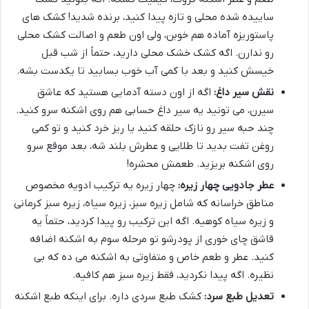
ساییده شده محلی و تازه پیدا کنید، برنده شدید! کشک های
پاستوریزه آماده هم خوبن، ولی اون طعم و اصالت کشک محلی
رو ندارن. اگه کشک خشک محلی دارید، حتماً از شب قبل
خیسش کنید و بعد با کمی آب خوب بسابید تا یکدست بشه.
نقش سیر داغ:
اگه از اون دسته آدمایی هستید که عاشق
سیرن، می تونید یه سیر داغ حسابی هم روی اشکنه سرو کنید.
چند حبه سیر رو نازک حلقه کنید یا ریز خرد کنید و تو کمی
روغن تفت بدید تا طلایی و عطرش بلند شه، بعد موقع سرو
روی اشکنه بریزید. طعمش محشره!
عطر جادویی چهار زیره:
چهار زیره یه ترکیب ادویه مخصوص
مناطق خراسانه که شامل زیره سبز، زیره سیاه، زیره سبز کرمانی
و زیره سیاه کوهیه. اگه این ترکیب رو پیدا کردید، حتماً یه
قاشق چای خوری از پودرشو تو مرحله سوم به اشکنه اضافه
کنید. عطر و طعم خاص و متفاوتی به اشکنه می ده که بی
نظیره. اگه پیدا نکردید، فقط زیره سبز هم کافیه.
تعدیل طبع سرد:
کشک طبع سردی داره. برای اینکه طبع اشکنه