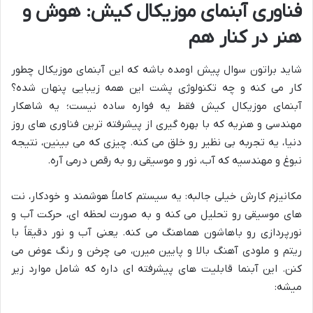
فناوری آبنمای موزیکال کیش: هوش و
هنر در کنار هم
شاید براتون سوال پیش اومده باشه که این آبنمای موزیکال چطور
کار می کنه و چه تکنولوژی پشت این همه زیبایی پنهان شده؟
آبنمای موزیکال کیش فقط یه فواره ساده نیست؛ یه شاهکار
مهندسی و هنریه که با بهره گیری از پیشرفته ترین فناوری های روز
دنیا، یه تجربه بی نظیر رو خلق می کنه. چیزی که می بینین، نتیجه
نبوغ و مهندسیه که آب، نور و موسیقی رو به رقص درمی آره.
مکانیزم کارش خیلی جالبه: یه سیستم کاملاً هوشمند و خودکار، نت
های موسیقی رو تحلیل می کنه و به صورت لحظه ای، حرکت آب و
نورپردازی رو باهاشون هماهنگ می کنه. یعنی آب و نور دقیقاً با
ریتم و ملودی آهنگ بالا و پایین میرن، می چرخن و رنگ عوض می
کنن. این آبنما قابلیت های پیشرفته ای داره که شامل موارد زیر
میشه: