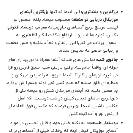
بزرگترین و بلندترین:
این آبنما نه تنها
بزرگترین آبنمای
موزیکال دریایی تو منطقه
محسوب میشه، بلکه اسمش تو
لیست مرتفع ترین آبنماهای خاورمیانه هم می درخشه. فکرشو
بکنین، فواره ها آب رو تا ارتفاع شگفت انگیز
60 متری
به
آسمون پرتاب می کنن! این ارتفاع واقعاً دیدنیه و حس عظمت
و زیبایی خاصی به نمایش میده.
جادوی شب:
نمایش های شبانه آبنما همراه با نورپردازی های
حرفه ای، واقعاً جادوییه. وقتی تاریکی شب، خلیج فارس رو فرا
می گیره، نورهای رنگارنگ آبنما شروع به رقصیدن می کنن و
منظره ای خلق میشه که هیچ کسی نمی تونه چشم ازش برداره.
به همین دلیله که آبنمای موزیکال کیش رو میشه یکی از
دلرباترین جاهای دیدنی کیش در شب دونست. اگه اهل
عکاسی باشین، اینجا بهترین فرصته که عکسای فوق العاده ای
از رقص نور و آب ثبت کنین.
دوستدار طبیعت:
یه نکته خیلی مهم و قابل تحسین در مورد
آبنمای موزیکال کیش اینه که برخلاف خیلی از آبنماهای بزرگ