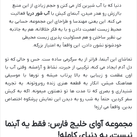
دنیا که با آب شیرین کار می کنن و حجم زیادی از این منبع
باارزش رو هدر میدن، آبنمای کیش با
آب شور دریا
فعالیت
می کنه. این یعنی مهندسا و طراحای این مجموعه، حسابی به
محیط زیست اهمیت دادن و با یه فکر خلاقانه، هم یه جاذبه
بی نظیر ساختن و هم مسئولیت پذیری زیست محیطی
خودشونو نشون دادن. این واقعاً یه امتیاز بزرگه.
تماشای این آبنما، فراتر از یه سرگرمی ساده ست. حس و حالی که تو
دل آدم ایجاد می کنه، ترکیبی از حیرت، نشاط و آرامشه. وقتی آب با
اون عظمت و زیبایی به بالا پرتاب میشه و نورها با موسیقی
هماهنگ میشن، انگار یه قطعه هنری زنده روبروتونه. یه تجربه
شنیداری و بصری که تا مدت ها تو ذهنتون میمونه. اگه به کیش
سفر کردین، حتماً یه شب رو به دیدن این نمایش پرشکوه اختصاص
بدین. واقعاً می ارزه!
مجموعه آوای خلیج فارس: فقط یه آبنما
نیست، یه دنیای کامله!