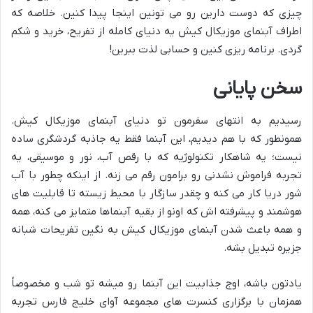
چیزی که دوست دارین رو می تونین اینجا پیدا کنین. خلاصه که
اطراف آبنمای موزیکال کیش یه دنیای کامله از تفریح، خرید و شکم
گردی. برنامه ریزی کنین و حسابی لذت ببرین!
سخن پایانی
رسیدیم به انتهای سفرمون تو دنیای آبنمای موزیکال کیش.
همونطور که با هم دیدیم، این آبنما فقط یه جاذبه گردشگری ساده
نیست؛ یه شاهکار تکنولوژیه که با رقص آب، نور و موسیقی، یه
تجربه فراموش نشدنی رو برامون رقم می زنه. از اینکه چطور با آب
شور دریا کار می کنه و چقدر سازگار با محیط زیسته تا قابلیت های
هوشمند و پیشرفته اش که اونو از بقیه آبنماها متمایز می کنه، همه
و همه باعث شدن آبنمای موزیکال کیش به نگین تفریحات شبانه
جزیره تبدیل بشه.
یادتون باشه، اوج جذابیت این آبنما رو میشه تو شب و مخصوصاً
همزمان با برگزاری کنسرت های مجموعه آوای خلیج فارس تجربه