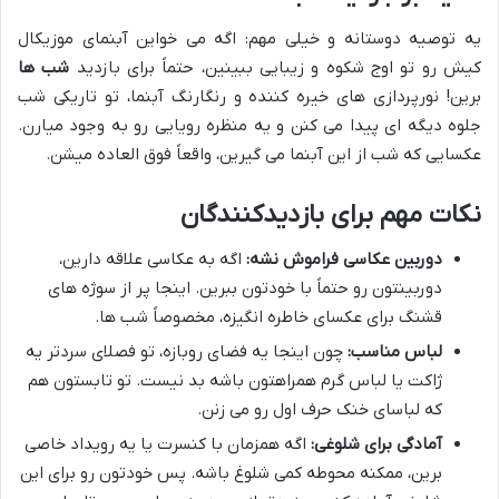
یه توصیه دوستانه و خیلی مهم: اگه می خواین آبنمای موزیکال
کیش رو تو اوج شکوه و زیبایی ببینین، حتماً برای بازدید
شب ها
برین! نورپردازی های خیره کننده و رنگارنگ آبنما، تو تاریکی شب
جلوه دیگه ای پیدا می کنن و یه منظره رویایی رو به وجود میارن.
عکسایی که شب از این آبنما می گیرین، واقعاً فوق العاده میشن.
نکات مهم برای بازدیدکنندگان
دوربین عکاسی فراموش نشه:
اگه به عکاسی علاقه دارین،
دوربینتون رو حتماً با خودتون ببرین. اینجا پر از سوژه های
قشنگ برای عکسای خاطره انگیزه، مخصوصاً شب ها.
لباس مناسب:
چون اینجا یه فضای روبازه، تو فصلای سردتر یه
ژاکت یا لباس گرم همراهتون باشه بد نیست. تو تابستون هم
که لباسای خنک حرف اول رو می زنن.
آمادگی برای شلوغی:
اگه همزمان با کنسرت یا یه رویداد خاصی
برین، ممکنه محوطه کمی شلوغ باشه. پس خودتون رو برای این