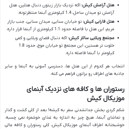
هتل آرامش کیش:
اگه نزدیک بازار زیتون دنبال هتلین، هتل
آرامش تو میدان ساحل، 1.4 کیلومتری آبنما منتظرتونه.
هتل فارابی کیش:
تو خیابان سنایی، میدان سنایی، جنب بازار
مریم، این هتل با فاصله حدود 1.1 کیلومتری از آبنما قرار داره.
مجتمع ویلایی سالار کیش:
اگه دنبال فضای ویلایی و کمی
خلوت تر هستین، این مجتمع تو خیابان موج، حدود 1.8
کیلومتر با آبنما فاصله داره.
انتخاب هر کدوم از این هتل ها، دسترسی آسونی به آبنما و سایر
جاذبه های اطراف رو براتون فراهم می کنه.
رستوران ها و کافه های نزدیک آبنمای
موزیکال کیش
شکم گردی بخش جدانشدنی سفر به کیشه! بعد از کلی گشت و گذار
و تماشای آبنما، هیچ چیز به اندازه یه غذای خوشمزه نمی چسبه.
خوشبختانه اطراف آبنمای موزیکال کیش، کلی رستوران و کافه عالی