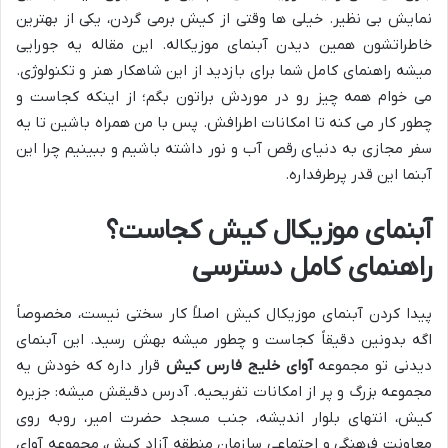
نمایش بی نظیر. خیلی ها وقتی از کیش برمی گردن، یکی از بهترین
خاطراتشون همین دیدن آبنمای موزیکاله. این مقاله یه جورایی
میشه راهنمای کامل شما برای بازدید از این شاهکار هنر و تکنولوژی.
می خوام همه چیز رو در موردش براتون بگم؛ از اینکه کجاست و
چطور کار می کنه تا امکانات اطرافش. پس با من همراه باشین تا یه
سفر مجازی به دنیای رقص آب و نور داشته باشیم و ببینیم چرا این
آبنما این قدر پرطرفداره.
آبنمای موزیکال کیش کجاست؟
راهنمای کامل دسترسی
پیدا کردن آبنمای موزیکال کیش اصلاً کار سختی نیست، مخصوصاً
اگه بدونین دقیقاً کجاست و چطور میشه بهش رسید. این آبنمای
دیدنی تو مجموعه
آوای خلیج فارس کیش
قرار داره که خودش یه
مجموعه بزرگ و پر از امکانات تفریحیه. آدرس دقیقش میشه: جزیره
کیش، انتهای بلوار اندیشه، جنب مسجد حضرت امیر، روبه روی
معاونت فرهنگی و اجتماعی سازمان منطقه آزاد کیش، مجموعه آوای