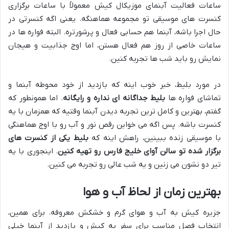
ساعات فعالیت آبنمای موزیکال کیش معمولاً با ساعات برگزاری
کنسرت های موسیقی تو مجموعه هماهنگه. یعنی اگه کنسرتی در
حال اجرا باشه، آبنما هم حسابی فعال و پرشورتره. البته فواره ها در
ساعات خاصی از روز هم فعال هستن، اما اوج جذابیت و هیجان
نمایش رو باید شب ها تجربه کنین.
در مورد بلیط، خبر خوب اینه که بازدید از خود محوطه آبنما و
تماشای فواره ها
بلیط جداگانه ای نداره و رایگانه
. اما همونطور که
گفتم، بهترین و کامل ترین تجربه دیدن آبنما وقتیه که همزمان با یه
کنسرت باشه. پس اگه می خواین رقص نور و آب رو با اوج هماهنگی
با موسیقی زنده ببینین، راهش اینه که
بلیط یکی از کنسرت های
برگزار شده تو سالن آوای خلیج فارس رو تهیه کنین
. اینجوری با یه
تیر دو نشون می زنین و یه شب عالی رو تجربه می کنین.
بهترین زمان از لحاظ آب و هوا
جزیره کیش به آب و هوای گرم و خشکش معروفه. برای همین،
انتخاب فصل مناسب برای سفر به کیش و بازدید از آبنما خیلی