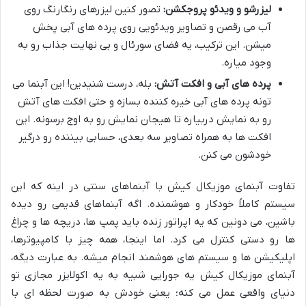
لیزرشو و ویدئو پروجکشن:
تصور کنین لیزرهای رنگارنگ روی
آب می رقصن و تصاویر ویدئویی روی پرده های آبی پخش
میشن. این ترکیب، یه فضای سورئال و بی نهایت جذاب رو به
وجود میاره.
پرده های آبی و افکت آتش:
بله، درست شنیدین! این آبنما می
تونه پرده های آبی خیره کننده بسازه و حتی افکت های آتش
رو به نمایش دربیاره تا هیجان نمایش رو به اوج برسونه. این
افکت ها به همراه تصاویر سه بعدی، حسابی بیننده رو درگیر
خودشون می کنن.
تفاوت آبنمای موزیکال کیش با آبنماهای سنتی در اینه که این
سیستم کاملاً خودکار و هوشمنده. اگه آبنماهای قدیمی رو دیده
باشین، می دونین که یه اپراتور زنده باید پمپ ها، دریچه ها و چراغ
ها رو دستی کنترل می کرد. اما اینجا، همه چیز با کامپیوترها،
اپلیکیشن ها و سیستم های هوشمند انجام میشه. به عبارت دیگه،
آبنمای موزیکال کیش یه جورایی شبیه به یه اکولایزر مجازی تو
دنیای واقعی عمل می کنه؛ یعنی خودش به صورت لحظه ای با