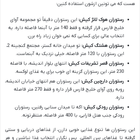
هست که می تونین ازشون استفاده کنین:
رستوران هوک لانژ کیش:
این رستوران دقیقاً تو مجموعه آوای
خلیج فارس قرار گرفته و فقط 140 متر با آبنما فاصله داره. یه
انتخاب عالی برای کسایی که نمی خوان زیاد راه برن.
رستوران هشتگ کیش:
تو میدان خانه گستر، مجتمع گنجینه 2،
این رستوران با 120 متر فاصله، خیلی نزدیک به آبنماست.
رستوران قصر تشریفات کیش:
انتهای بلوار اندیشه، با فاصله
230 متر، این رستوران گزینه ای خوب برای یه غذای لوکسه.
رستوران دارچین کیش:
این رستوران هم انتهای خیابان اندیشه،
روبه روی آوای خلیج فارس قرار داره و فقط 270 متر فاصله
داره.
رستوران رودکی کیش:
اگه تا میدان سنایی رفتین، رستوران
رودکی جنب هتل فارابی، با 400 متر فاصله، منتظرتونه.
این رستوران ها تنوع غذایی خوبی دارن، از غذاهای دریایی و سنتی
گرفته تا غذاهای بین المللی. پس نگران انتخاب غذا نباشین و هر