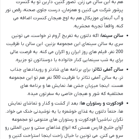
هم به این سالن می زنن. تصور کنین، دارین تو یه کنسرت
پرشور شرکت می کنین و همزمان، درست جلوی صحنه، رقص نور
و آب آبنمای موزیکال هم به اوج هیجان کنسرت اضافه می
کنه. واقعاً تجربه محشریه.
سالن سینما:
اگه دلتون یه تفریح آروم تر خواست، می تونین
سری به سالن سینمای این مجموعه بزنین. این سالن با ظرفیت
200 نفر، فیلم های روز ایران رو اکران می کنه. یه فرصت عالی
برای یه شب سینمایی کنار خانواده یا دوستاتون تو جزیره.
سالن آمفی تئاتر:
برای برنامه های شادتر و رویدادهای جذاب
تر، یه سالن آمفی تئاتر با ظرفیت 500 نفر هم تو این مجموعه
هست. اینجا میزبان جشن ها، نمایش ها و برنامه های
مختلفیه که شور و هیجان خاصی به سفرتون میده.
فودکورت و رستوران ها:
بعد از گشت و گذار و تماشای نمایش
ها، حتماً دلتون یه غذای خوشمزه یا یه نوشیدنی خنک می خواد.
نگران نباشین! فودکورت و رستوران های متنوعی تو مجموعه
آوای خلیج فارس هستن که انواع غذاهای سنتی و بین المللی رو
سرو می کنن. می تونین با خیال راحت اینجا استراحت کنین و