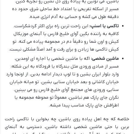
باشین، می تونین یه پیاده روی دل نشین رو تجربه کنین.
مسیر از اسکله تفریحی یا امتداد خط ساحلی شرق، حدود ده
دقیقه طول می کشه و حسابی به آدم انرژی میده.
تاکسی یا اسنپ:
این راحت ترین راه برای اکثر گردشگراست.
کافیه به راننده بگین آوای خلیج فارس یا آبنمای موزیکال
کیش و اون شما رو دقیقاً دم در مجموعه پیاده می کنه. تو
کیش تاکسی ها زیادن و برای رفت و آمد اصلاً مشکلی نیست.
ماشین شخصی:
اگه با ماشین شخصی یا اجاره ای اومدین،
مسیر از مبادی ورودی مثل بندرگاه یا فرودگاه به این شکله:
وارد بلوار ایران بشین و تا لوپ دیدار ادامه بدین. از اونجا وارد
خیابان کاشانی و بعد خیابان سنایی بشین. تو میانه خیابان
سنایی، ورودی های مجتمع آوای خلیج فارس رو می بینین.
نگران جای پارک هم نباشین، معمولاً تو محوطه مجموعه یا
اطرافش جای پارک مناسب پیدا میشه.
خلاصه که چه اهل پیاده روی باشین، چه بخواین با تاکسی راحت
برین یا حتی ماشین شخصی داشته باشین، دسترسی به آبنمای