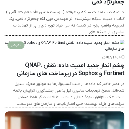
جعفرنژاد قمی
خلاصه کتاب امنیت شبکه پیشرفته ( نویسنده عین الله جعفرنژاد قمی )
کتاب «امنیت شبکه پیشرفته» اثر مهندس عین الله جعفرنژاد قمی، یک
گنجینه واقعی برای هر کسیه که می خواد توی دنیای پر از تهدیدات
سایبری، از شبکه های…
عمومی
26/07/1404
چشم انداز جدید امنیت داده: نقش QNAP،
Fortinet و Sophos در زیرساخت های سازمانی
در عصر حاضر که داده‌ها از قلب کسب‌وکارها به موتور محرک تبدیل
شده‌اند، سطح تهدیدات سایبری نیز به‌طور چشمگیری افزایش یافته
است. هک، باج‌افزار، نفوذ داخلی و نشت اطلاعات دیگر فقط مسائل
شرکت‌های بزرگ نیستند؛ حتی استارتاپ‌ها و سازمان‌های متوسط…