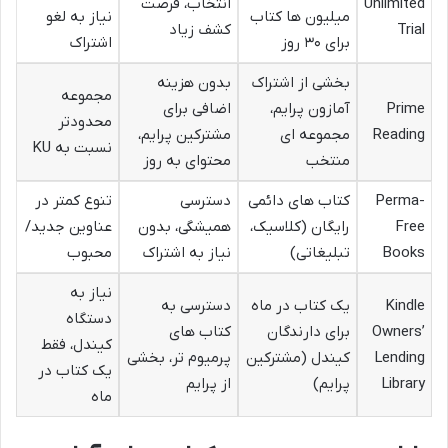
Unlimited
انتخاب، فرصت
میلیون ها کتاب
نیاز به لغو
Trial
کشف زیاد
برای ۳۰ روز
اشتراک
بخشی از اشتراک
بدون هزینه
مجموعه
Prime
آمازون پرایم،
اضافی برای
محدودتر
Reading
مجموعه ای
مشترکین پرایم،
نسبت به KU
منتخب
محتوای به روز
Perma-
کتاب های دائمی
دسترسی
تنوع کمتر در
Free
رایگان (کلاسیک،
همیشگی، بدون
عناوین جدید/
Books
تبلیغاتی)
نیاز به اشتراک
محبوب
نیاز به
Kindle
یک کتاب در ماه
دسترسی به
دستگاه
Owners’
برای دارندگان
کتاب های
کیندل، فقط
Lending
کیندل (مشترکین
پرمیوم تر، بخشی
یک کتاب در
Library
پرایم)
از پرایم
ماه