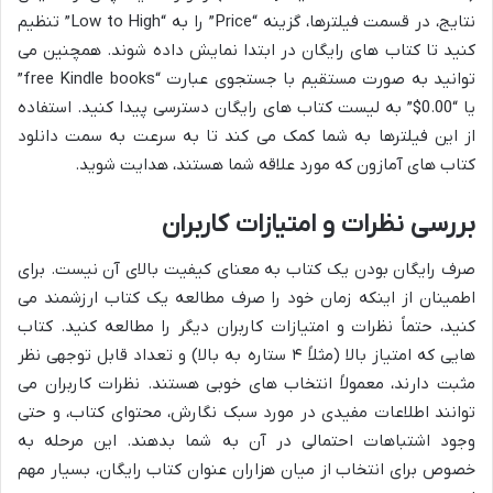
نتایج، در قسمت فیلترها، گزینه “Price” را به “Low to High” تنظیم
کنید تا کتاب های رایگان در ابتدا نمایش داده شوند. همچنین می
توانید به صورت مستقیم با جستجوی عبارت “free Kindle books”
یا “0.00$” به لیست کتاب های رایگان دسترسی پیدا کنید. استفاده
از این فیلترها به شما کمک می کند تا به سرعت به سمت دانلود
کتاب های آمازون که مورد علاقه شما هستند، هدایت شوید.
بررسی نظرات و امتیازات کاربران
صرف رایگان بودن یک کتاب به معنای کیفیت بالای آن نیست. برای
اطمینان از اینکه زمان خود را صرف مطالعه یک کتاب ارزشمند می
کنید، حتماً نظرات و امتیازات کاربران دیگر را مطالعه کنید. کتاب
هایی که امتیاز بالا (مثلاً ۴ ستاره به بالا) و تعداد قابل توجهی نظر
مثبت دارند، معمولاً انتخاب های خوبی هستند. نظرات کاربران می
توانند اطلاعات مفیدی در مورد سبک نگارش، محتوای کتاب، و حتی
وجود اشتباهات احتمالی در آن به شما بدهند. این مرحله به
خصوص برای انتخاب از میان هزاران عنوان کتاب رایگان، بسیار مهم