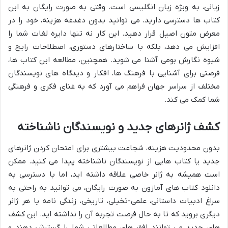
زبانی، به ویژه زبان انگلیسی است. وقتی به صورت رایگان به این
کتاب ها دسترسی دارید، می توانید بدون دغدغه هزینه، خود را در
معرض متون اصیل قرار دهید. این کار نه تنها دایره لغات شما را
افزایش می دهد، بلکه با ساختارهای دستوری، اصطلاحات رایج و
شیوه نگارش بومی آشنا می شوید. همچنین، مطالعه این کتاب ها،
فرصتی برای آشنایی با فرهنگ ها، افکار و دیدگاه های نویسندگان
مختلف از سراسر جهان فراهم می آورد که به غنای فکری و فرهنگی
شما کمک می کند.
کشف ژانرهای جدید و نویسندگان ناشناخته
بدون محدودیت هزینه، شجاعت بیشتری برای امتحان کردن ژانرهای
جدید یا کتاب هایی از نویسندگان ناشناخته پیدا می کنید. ممکن
است همیشه به ژانر خاصی علاقه داشته اید، اما با دسترسی به
دانلود کتاب های آمازون به صورت رایگان، می توانید به راحتی به
سراغ ادبیات داستانی، علمی-تخیلی، تاریخی، زندگی نامه یا هر ژانر
دیگری بروید که تا به حال فرصت تجربه آن را نداشته اید. این کشف
های جدید می توانند افق های مطالعاتی شما را گسترش دهند و