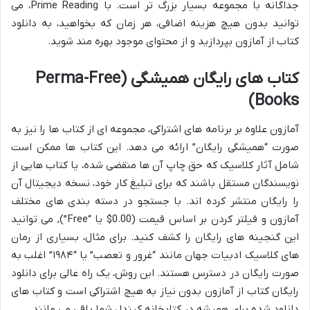
جداگانه با مجموعه بسیار بزرگ تر است. با Prime Reading، می
توانید بدون هیچ هزینه اضافی، هر زمان که بخواهید، به دانلود
کتاب از آمازون بپردازید و از محتوای موجود بهره مند شوید.
کتاب های رایگان همیشگی (Perma-Free
Books)
آمازون علاوه بر برنامه های اشتراکی، مجموعه ای از کتاب ها را نیز به
صورت “همیشگی رایگان” ارائه می دهد. این کتاب ها ممکن است
شامل آثار کلاسیک که حق چاپ آن ها منقضی شده، یا کتاب هایی از
نویسندگان مستقل باشند که برای تبلیغ کار خود، نسخه دیجیتال آن
را رایگان منتشر کرده اند. با جستجو در دسته بندی های مختلف
آمازون و فیلتر کردن بر اساس قیمت (0.00$ یا “Free”), می توانید
این گنجینه های رایگان را کشف کنید. برای مثال، بسیاری از رمان
های کلاسیک ادبیات جهان مانند “غرور و تعصب” یا “۱۹۸۴” اغلب به
صورت رایگان در دسترس هستند. این روش، یک راه عالی برای دانلود
رایگان کتاب از آمازون بدون نیاز به هیچ اشتراکی است و کتاب های
دانلود شده برای همیشه در کتابخانه کیندل شما باقی می مانند.