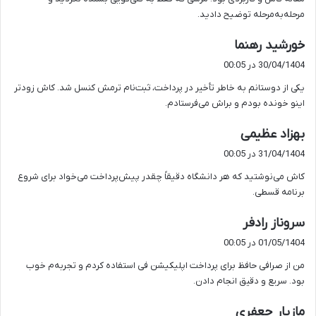
:
مرحله‌به‌مرحله توضیح دادید.
گ
خورشید رهنما
ف
30/04/1404 در 00:05
ت
یکی از دوستانم به خاطر تأخیر در پرداخت، ثبت‌نام ترمش کنسل شد. کاش زودتر
:
اینو خونده بودم و براش می‌فرستادم.
گ
بهزاد عظیمی
ف
31/04/1404 در 00:05
ت
کاش می‌نوشتید که هر دانشگاه دقیقاً چقدر پیش‌پرداخت می‌خواد برای شروع
:
برنامه قسطی.
گ
سروناز رادفر
ف
01/05/1404 در 00:05
ت
من از صرافی حافظ برای پرداخت اپلیکیشن فی استفاده کردم و تجربه‌م خوب
:
بود. سریع و دقیق انجام دادن.
گ
مازیار جعفری