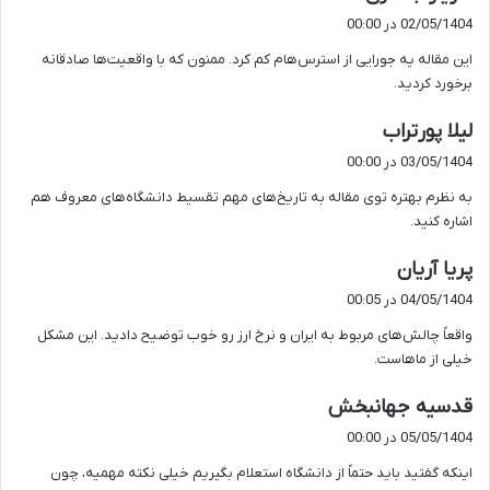
ف
02/05/1404 در 00:00
ت
این مقاله یه جورایی از استرس‌هام کم کرد. ممنون که با واقعیت‌ها صادقانه
:
برخورد کردید.
گ
لیلا پورتراب
ف
03/05/1404 در 00:00
ت
به نظرم بهتره توی مقاله به تاریخ‌های مهم تقسیط دانشگاه‌های معروف هم
:
اشاره کنید.
گ
پریا آریان
ف
04/05/1404 در 00:05
ت
واقعاً چالش‌های مربوط به ایران و نرخ ارز رو خوب توضیح دادید. این مشکل
:
خیلی از ماهاست.
گ
قدسیه جهانبخش
ف
05/05/1404 در 00:00
ت
اینکه گفتید باید حتماً از دانشگاه استعلام بگیریم خیلی نکته مهمیه، چون
: