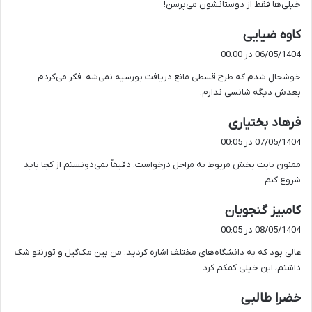
خیلی‌ها فقط از دوستانشون می‌پرسن!
گ
کاوه ضیایی
ف
06/05/1404 در 00:00
ت
خوشحال شدم که طرح قسطی مانع دریافت بورسیه نمی‌شه. فکر می‌کردم
:
بعدش دیگه شانسی ندارم.
گ
فرهاد بختیاری
ف
07/05/1404 در 00:05
ت
ممنون بابت بخش مربوط به مراحل درخواست. دقیقاً نمی‌دونستم از کجا باید
:
شروع کنم.
گ
کامبیز گنجویان
ف
08/05/1404 در 00:05
ت
عالی بود که به دانشگاه‌های مختلف اشاره کردید. من بین مک‌گیل و تورنتو شک
:
داشتم، این خیلی کمکم کرد.
گ
خضرا طالبی
ف