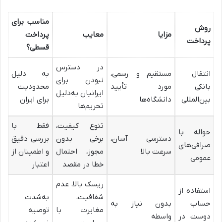
مناسب برای
روش
مزایا
معایب
پرداخت
پرداخت
قسطی؟
در دسترس
انتقال
مستقیم و رسمی،
به دلیل
نبودن برای
بانکی
مورد تأیید
محدودیت
ایرانیان به‌دلیل
بین‌المللی
دانشگاه‌ها
برای ایران
تحریم‌ها
تنوع کیفیت،
فقط با
حواله با
دسترسی آسان،
برخی بدون
بررسی دقیق
صرافی‌های
سرعت بالا
مجوز، احتمال
و اطمینان از
عمومی
خطا در مقصد
اعتبار
ریسک بالا، عدم
استفاده از
شفافیت،
به‌شدت
حساب
بدون نیاز به
مغایرت با
توصیه
دوست در
واسطه