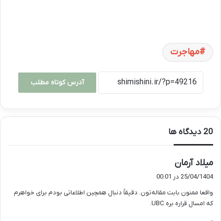
مهاجرت
آدرس کوتاه مطلب
‫20 دیدگاه ها
گ
میلاد آرمان
ف
25/04/1404 در 00:01
ت
واقعا ممنون بابت مقاله‌تون. دقیقاً دنبال همچین اطلاعاتی بودم برای خواهرم
:
که امسال قراره بره UBC.