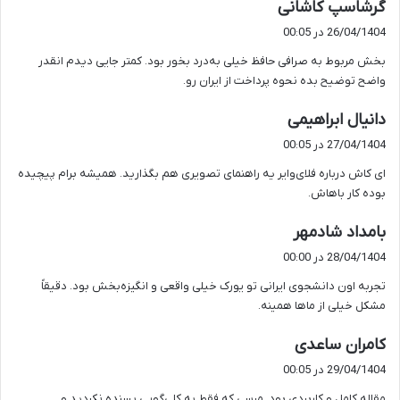
گ
گرشاسپ کاشانی
ف
26/04/1404 در 00:05
ت
بخش مربوط به صرافی حافظ خیلی به‌درد بخور بود. کمتر جایی دیدم انقدر
:
واضح توضیح بده نحوه پرداخت از ایران رو.
گ
دانیال ابراهیمی
ف
27/04/1404 در 00:05
ت
ای کاش درباره فلای‌وایر یه راهنمای تصویری هم بگذارید. همیشه برام پیچیده
:
بوده کار باهاش.
گ
بامداد شادمهر
ف
28/04/1404 در 00:00
ت
تجربه اون دانشجوی ایرانی تو یورک خیلی واقعی و انگیزه‌بخش بود. دقیقاً
:
مشکل خیلی از ماها همینه.
گ
کامران ساعدی
ف
29/04/1404 در 00:05
ت
مقاله کامل و کاربردی بود. مرسی که فقط به کلی‌گویی بسنده نکردید و