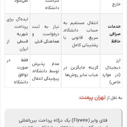
سیاست
نمی‌شود
خارج
دانشگاه
ایده‌آل برای
انتقال مستقیم به
خدمات
نیاز به ثبت
پرداخت
حساب دانشگاه،
صرافی
درخواست و
شهریه
سریع، قانونی با
حافظ
هماهنگی قبلی
قسطی از
پشتیبانی کامل
ایران
ارز
فقط در
عدم پذیرش
دیجیتال
گزینه جایگزین در
صورت
توسط دانشگاه،
(در موارد
غیاب سایر روش‌ها
توافق
پیچیدگی انتقال
خاص)
دانشگاه
تهران پیمنت
به نقل از
:
فلای وایر (Flywire) یک درگاه پرداخت بین‌المللی