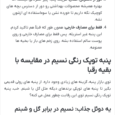
بهتره همیشه محصولات بهداشتی رو دور از دسترس بچه های
کوچیک نگه داریم تا خورده نشن یا سوءاستفاده ای ازشون
نشه.
فقط برای مصارف خارجی:
همون طور که قبلاً هم تاکید کردم،
این پنبه غیر استریله. پس فقط برای مصارف خارجی و روی
پوست سالم استفاده بشه. روی زخم های باز یا بخیه ها
ممنوعه.
پنبه توپک رنگی نسیم در مقایسه با
بقیه رقبا
توی بازار پنبه، گزینه های زیادی وجود داره. از پنبه های رولی قدیمی
بگیر تا پنبه های توپکی برندهای دیگه مثل گل یا شبنم. خب، پنبه
توپک رنگی نسیم توی این رقابت چطور عمل می کنه؟
یه دوئل جذاب: نسیم در برابر گل و شبنم