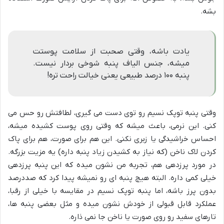
بشه.
یادت باشه، وقتی صحبت از سلامت پوستت
میشه، جنس الیاف پنبه شوخی بردار نیست.
پنبه ۱۰۰ درصد طبیعی یعنی خیالت راحت تره!
وقتی پنبه توپک نسیم رو توی دست می گیری، لطافتش رو حس می
کنی. این نرمی، باعث میشه که وقتی روی پوست کشیده میشه،
احساس خراشیدگی یا زبری نکنی. این هم برای صورت، هم برای پاک
کردن لاک ناخن (که نیاز به کشیدن زیاد پنبه داره) یه مزیت بزرگه.
در مورد پرزدهی هم، تجربه من نشون میده که این پنبه پرزدهی
خیلی کمی داره. البته هیچ پنبه ای رو نمیشه پیدا کرد که صددرصد
بدون پرز باشه، اما پنبه توپک نسیم در مقایسه با خیلی از رقبا،
عملکرد قابل قبولی از خودش نشون میده و مثل بعضی پنبه ها،
تارهای سفید رو روی صورت یا ناخن جا نمی ذاره.