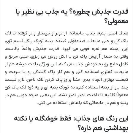
قدرت جذبش چطوره؟ یه جذب بی نظیر یا
معمولی؟
هدف اصلی پنبه، جذب مایعاته. از تونر و میسلار واتر گرفته تا لاک
پاک کن و حتی مایعات ضدعفونی کننده. پنبه توپک رنگی نسیم توی
این زمینه هم نمره خوبی می گیره. قدرت جذبش واقعاً بالاست.
وقتی یه مقدار آرایش پاک کن یا الکل روش می ریزی، خیلی سریع و
کامل مایع رو به خودش جذب می کنه. این ویژگی باعث میشه هم از
مایعات کمتری استفاده کنی و هم کار پاک کنندگی رو با سرعت و
کیفیت بهتری انجام بدی. مثلاً برای پاک کردن لاک ناخن، لازم نیست
چند بار از پنبه استفاده کنی، یه توپک پنبه ای و یه ذره لاک پاک کن
معمولاً کافیه تا ناخنت تمیز تمیز بشه. این یعنی صرفه جویی هم در
پنبه و هم در مایعاتی که باهاش استفاده می کنی.
این رنگ های جذاب: فقط خوشگله یا نکته
بهداشتی هم داره؟