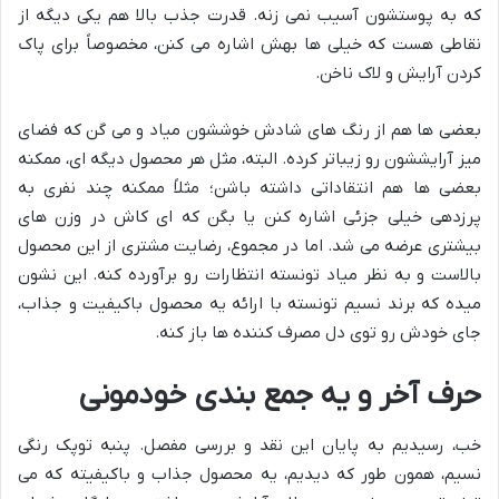
که به پوستشون آسیب نمی زنه. قدرت جذب بالا هم یکی دیگه از
نقاطی هست که خیلی ها بهش اشاره می کنن، مخصوصاً برای پاک
کردن آرایش و لاک ناخن.
بعضی ها هم از رنگ های شادش خوششون میاد و می گن که فضای
میز آرایششون رو زیباتر کرده. البته، مثل هر محصول دیگه ای، ممکنه
بعضی ها هم انتقاداتی داشته باشن؛ مثلاً ممکنه چند نفری به
پرزدهی خیلی جزئی اشاره کنن یا بگن که ای کاش در وزن های
بیشتری عرضه می شد. اما در مجموع، رضایت مشتری از این محصول
بالاست و به نظر میاد تونسته انتظارات رو برآورده کنه. این نشون
میده که برند نسیم تونسته با ارائه یه محصول باکیفیت و جذاب،
جای خودش رو توی دل مصرف کننده ها باز کنه.
حرف آخر و یه جمع بندی خودمونی
خب، رسیدیم به پایان این نقد و بررسی مفصل. پنبه توپک رنگی
نسیم، همون طور که دیدیم، یه محصول جذاب و باکیفیته که می