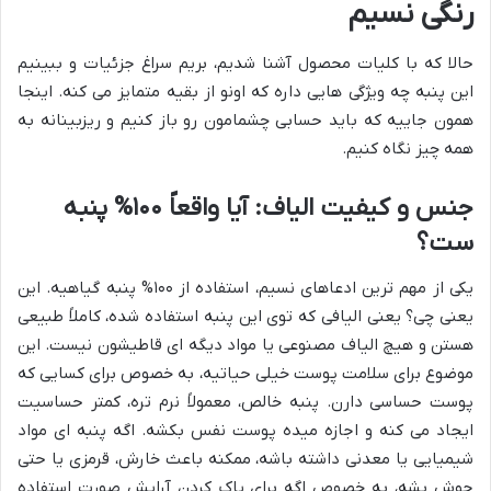
رنگی نسیم
حالا که با کلیات محصول آشنا شدیم، بریم سراغ جزئیات و ببینیم
این پنبه چه ویژگی هایی داره که اونو از بقیه متمایز می کنه. اینجا
همون جاییه که باید حسابی چشمامون رو باز کنیم و ریزبینانه به
همه چیز نگاه کنیم.
جنس و کیفیت الیاف: آیا واقعاً ۱۰۰% پنبه
ست؟
یکی از مهم ترین ادعاهای نسیم، استفاده از ۱۰۰% پنبه گیاهیه. این
یعنی چی؟ یعنی الیافی که توی این پنبه استفاده شده، کاملاً طبیعی
هستن و هیچ الیاف مصنوعی یا مواد دیگه ای قاطیشون نیست. این
موضوع برای سلامت پوست خیلی حیاتیه، به خصوص برای کسایی که
پوست حساسی دارن. پنبه خالص، معمولاً نرم تره، کمتر حساسیت
ایجاد می کنه و اجازه میده پوست نفس بکشه. اگه پنبه ای مواد
شیمیایی یا معدنی داشته باشه، ممکنه باعث خارش، قرمزی یا حتی
جوش بشه، به خصوص اگه برای پاک کردن آرایش صورت استفاده