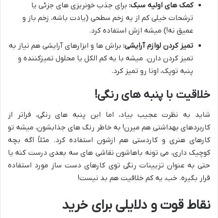
کمک های اولیه سبک:
برای جذب خونریزی های جزئی یا
ترشحات خیلی کم از یه زخم سطحی (یادت باشه، زخم باز و
عمیق نه!) میشه ازش استفاده کرد.
تمیز کردن لوازم آرایشی:
براش ها و ابزارهای آرایشی هم نیاز به
تمیز کردن دارن. میشه با یه کم الکل یا محلول تمیزکننده و
پنبه توپک، اونا رو تمیز کرد.
خلاقیت با پنبه های رنگی!
شاید به نظرت عجیب بیاد، اما این پنبه های رنگی، فراتر از
کاربردهای بهداشتی هم میرن! به خاطر رنگ های جذابشون، میشه تو
کارهای هنری و کاردستی هم ازشون استفاده کرد. مثلاً اگه بچه
کوچیک داری، می تونه باهاشون نقاشی های سه بعدی درست کنه یا
حتی به عنوان تزیینات رنگی توی کارهای دست ساز مورد استفاده
قرار بگیره. خب، یه کم خلاقیت هم بد نیست!
نقاط قوت و دلایلی برای خرید