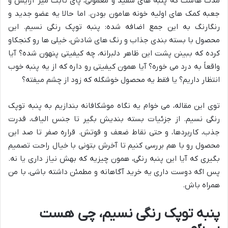
مدت هاست که پنبه های سفید و معمولی، پای ثابت میز آرایش و
جعبه کمک های اولیه خونه هامون بودن. اما حالا یه عضو جدید و
رنگارنگ به این جمع اضافه شده: پنبه توپک رنگی نسیم. این
محصول با بسته بندی جذاب و رنگ های شادش، خیلی ها رو کنجکاو
کرده که ببینن پشت این ظاهر دلبرانه، چه کیفیتی پنهون شده؟ آیا
واقعاً به درد می خوره؟ آیا همون کیفیتی رو داره که از یه پنبه خوب
انتظار داریم؟ یا فقط یه محصول خوشگله که زود از چشم میفته؟
توی این مقاله، می خوام یه نگاه موشکافانه بندازیم به پنبه توپک
رنگی نسیم. از جزئیات بسته بندیش بگیر تا جنس الیاف، قدرت
جذب، کاربردها، و حتی نقاط ضعف و قوتش. قراره صفر تا صد این
محصول رو با هم بررسی کنیم تا آخرش بتونی با خیال راحت تصمیم
بگیری که آیا این پنبه رنگی، همون چیزیه که بهش نیاز داری یا نه.
پس اگه دوست داری یه خرید آگاهانه و مطمئن داشته باشی، با من
همراه باش.
پنبه توپک رنگی نسیم، چی هست