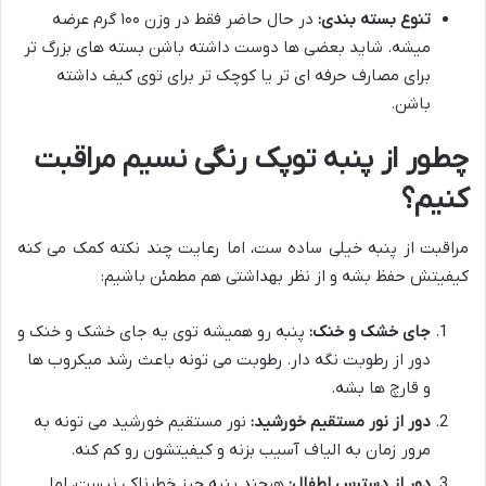
تنوع بسته بندی:
در حال حاضر فقط در وزن ۱۰۰ گرم عرضه
میشه. شاید بعضی ها دوست داشته باشن بسته های بزرگ تر
برای مصارف حرفه ای تر یا کوچک تر برای توی کیف داشته
باشن.
چطور از پنبه توپک رنگی نسیم مراقبت
کنیم؟
مراقبت از پنبه خیلی ساده ست، اما رعایت چند نکته کمک می کنه
کیفیتش حفظ بشه و از نظر بهداشتی هم مطمئن باشیم:
جای خشک و خنک:
پنبه رو همیشه توی یه جای خشک و خنک و
دور از رطوبت نگه دار. رطوبت می تونه باعث رشد میکروب ها
و قارچ ها بشه.
دور از نور مستقیم خورشید:
نور مستقیم خورشید می تونه به
مرور زمان به الیاف آسیب بزنه و کیفیتشون رو کم کنه.
دور از دسترس اطفال:
هرچند پنبه چیز خطرناکی نیست، اما