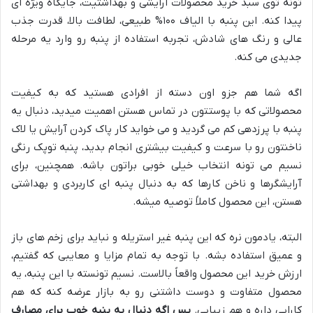
تونه توی سبد خرید محصولات آرایشی و بهداشتیت، جایگاه ویژه ای
پیدا کنه. این پنبه با الیاف ۱۰۰% طبیعی، لطافت بالا، قدرت جذب
عالی و رنگ های شادش، تجربه استفاده از پنبه رو وارد یه مرحله
جدیدی می کنه.
اگه شما هم جزو اون دسته از افرادی هستید که به کیفیت
محصولاتی که با پوستتون در تماس هستن اهمیت میدید، دنبال یه
پنبه با پرزدهی کم می گردید و می خواید کار پاک کردن آرایش یا لاک
ناخنتون رو با سرعت و کیفیت بیشتری انجام بدید، پنبه توپک رنگی
نسیم می تونه انتخاب خیلی خوبی براتون باشه. همچنین، برای
آرایشگرها و ناخن کارها که به دنبال پنبه ای کاربردی و بهداشتی
هستن، این محصول کاملاً توصیه میشه.
البته، یادمون نره که این پنبه غیر استریله و نباید برای زخم های باز
و عمیق استفاده بشه. با توجه به تمام مزایا و معایبی که گفتیم،
ارزش خرید این محصول واقعاً بالاست. نسیم تونسته با این پنبه، یه
محصول متفاوت و دوست داشتنی رو به بازار عرضه کنه که هم
کارایی داره و هم زیبایی.
پس اگه دنبال یه پنبه خوب برای مصارف