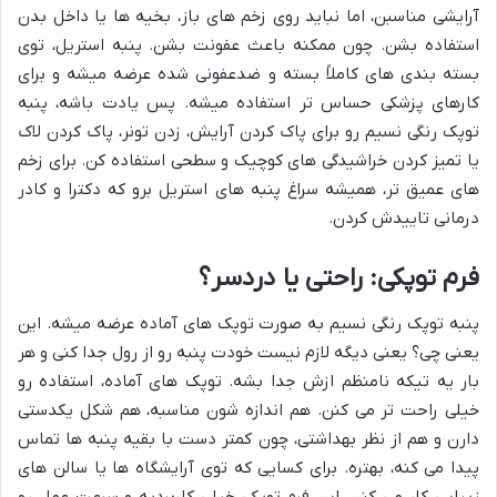
آرایشی مناسبن، اما نباید روی زخم های باز، بخیه ها یا داخل بدن
استفاده بشن. چون ممکنه باعث عفونت بشن. پنبه استریل، توی
بسته بندی های کاملاً بسته و ضدعفونی شده عرضه میشه و برای
کارهای پزشکی حساس تر استفاده میشه. پس یادت باشه، پنبه
توپک رنگی نسیم رو برای پاک کردن آرایش، زدن تونر، پاک کردن لاک
یا تمیز کردن خراشیدگی های کوچیک و سطحی استفاده کن. برای زخم
های عمیق تر، همیشه سراغ پنبه های استریل برو که دکترا و کادر
درمانی تاییدش کردن.
فرم توپکی: راحتی یا دردسر؟
پنبه توپک رنگی نسیم به صورت توپک های آماده عرضه میشه. این
یعنی چی؟ یعنی دیگه لازم نیست خودت پنبه رو از رول جدا کنی و هر
بار یه تیکه نامنظم ازش جدا بشه. توپک های آماده، استفاده رو
خیلی راحت تر می کنن. هم اندازه شون مناسبه، هم شکل یکدستی
دارن و هم از نظر بهداشتی، چون کمتر دست با بقیه پنبه ها تماس
پیدا می کنه، بهتره. برای کسایی که توی آرایشگاه ها یا سالن های
زیبایی کار می کنن، این فرم توپکی خیلی کاربردیه و سرعت عمل رو