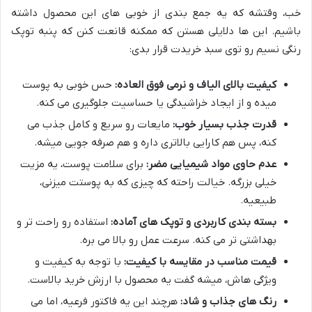
خب، وقتشه که یه جمع بندی از خوبی های این محصول داشته
باشیم. این ها دلایلی هستن که ممکنه قانعت کنن که پنبه توپک
رنگی نسیم رو توی سبد خریدت قرار بدی:
کیفیت بالای الیاف و نرمی فوق العاده:
حس خوبی به پوست
میده و از ایجاد خراشیدگی یا حساسیت جلوگیری می کنه.
قدرت جذب بسیار خوب:
مایعات رو سریع و کامل جذب می
کنه، پس هم کارایی بالاتری داره و هم صرفه جویی میشه.
عدم حاوی مواد شیمیایی مضر:
برای سلامت پوست، یه مزیت
خیلی بزرگه. خیالت راحته که چیزی که به پوستت میزنی،
طبیعیه.
بسته بندی کاربردی و توپک های آماده:
استفاده رو راحت تر و
بهداشتی تر می کنه. سرعت عمل رو بالا می بره.
قیمت مناسب در مقایسه با کیفیت:
با توجه به کیفیت و
ویژگی هاش، میشه گفت یه محصول با ارزش خرید بالاست.
رنگ های جذاب و شاد:
هرچند این یه فاکتور فرعیه، اما می