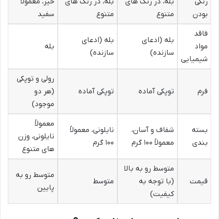
رنگی
بله، در رنگ های
بله، در رنگ های
خیر، معمولاً
بودن
متنوع
متنوع
سفید
فاقد
بله (ادعای
بله (ادعای
مواد
بله
سازنده)
سازنده)
شیمیایی
رولی و توپکی
فرم
توپکی آماده
توپکی آماده
(هر دو
موجود)
معمولاً
بسته
شفاف و آسان،
نایلونی، معمولاً
نایلونی، وزن
بندی
معمولاً ۱۰۰ گرم
۱۰۰ گرم
های متنوع
متوسط رو به بالا
متوسط رو به
قیمت
(با توجه به
متوسط
پایین
کیفیت)