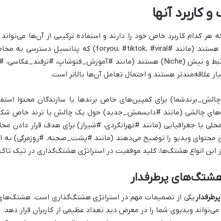
 کاربرد آنها
 هر کدام کاربرد خاص خود را دارند و استفاده ترکیبی از آن‌ها می‌توان
دسته، هشتگ‌های بسیار پرطرفدار و عمومی هستند (مانند #k، #viral
بسیار بالا است. دسته دیگر، هشتگ‌های مرتبط و نیش (Niche) هستند (مانند #آموزش_
 علاقه‌مندتر هستند و احتمال تعامل آن‌ها بالاتر است.
چالش_برندشما) برای کمپین‌های خاص برندها یا سازندگان محتوا استف
تگ‌های چالشی (مانند #دابسمش_جدید) حول یک چالش یا ترند خاص شکل
 محلی یا جغرافیایی (مانند #تهرانگردی، #شیراز) برای هدف قرار دادن 
حتوای ویدیو را توضیح می‌دهند (مانند #پشت_صحنه، #روزمرگی) به الگ
ز این انواع هشتگ‌ها، کلید موفقیت در استراتژی هشتگ‌گذاری در تیک تاک
شتگ‌های پرطرفدار
رطرفدار
یکی از تصمیمات مهم در استراتژی هشتگ‌گذاری است. هشتگ‌های پر
‌ها می‌تواند ویدیوی شما را در معرض دید تعداد عظیمی از کاربران قرار د