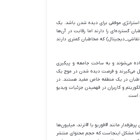
د استراتژی موفقی برای دیده شدن باشد. یک
foryou، #tikto) که پتانسیل دسترسی به مخاطبان گسترده‌ای را دارند اما رقابت در آن‌ها
فتوشاپ، #ترفند_عکاسی، #نقاشی_دیجیتال) که مخاطبان کمتری دارند
اده می‌شوند و به ساخت جامعه و پیگیری
 می‌گیرند و فرصت دیده شدن در موج یک
مخاطبان در یک منطقه خاص مفید هستند. در
وریتم و کاربران در فهمیدن جزئیات ویدیو
 است.
طرفدار مانند #فوریو یا #ترند، میلیون‌ها
هد. اما مشکل اینجاست که حجم محتوای منتشر