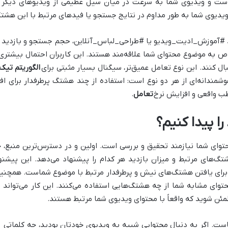
 است و ویدیوی شما به سرعت در میان سیل عظیمی از ویدیوهای دیگر 
دیوی شما به طور مداوم در نتایج جستجو یا فیدهای مرتبط با این هشت
 #آموزش_ادیت_ویدیو یا #طراحی_لباس_آنلاین، حجم جستجو و بازدید کمتری
ص به موضوع محتوای شما علاقه‌مند هستند. این کاربران احتمال بیشتری دا
بال کنند. این نوع تعامل عمیق‌تر، سیگنال بسیار مثبتی برای
الگوریتم تیک
شمندانه‌ای از هر دو نوع است: استفاده از چند هشتگ پرطرفدار برای اف
ب واقعی و افزایش نرخ
تعامل
.
 پیدا کنیم؟
حتوای شما نیازمند تحقیق و بررسی است. اولین و در دسترس‌ترین منبع
‌های مرتبط و میزان بازدید هر کدام را پیشنهاد می‌دهد. این پیشنه
برای یافتن هشتگ‌های نیش و پرطرفدار مرتبط با موضوع شماست. همچنین
حتوای مشابه شما از چه هشتگ‌هایی استفاده می‌کنند. این کار می‌تواند 
ئن شوید که واقعاً با محتوای ویدیوی شما مرتبط هستند.
ت. اگر به دنبال محتوایی شبیه به ویدیوی خودتان بودید، چه کلماتی را