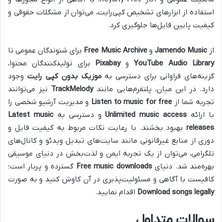
استفاده از ابزارهای تشخیص کپی‌رایت، می‌توان از مشکلات حقوقی و
کیفیت پایین فایل‌ها جلوگیری کرد.
از
Jamendo Music
و
Free Music Archive
برای شنوندگان عمومی تا
YouTube Audio Library
و
Pixabay
برای تولیدکنندگان محتوا،
گزینه‌های فراوانی برای دسترسی به
موزیک بدون کپی رایت
وجود
دارد. در این میان، پلتفرم‌هایی مانند
TrackMelody
نیز می‌توانند
تجربه شما از
Listen to music for free
و مدیریت آرشیو شخصی را
با ارائه
Unlimited music access
و دسترسی به
Latest music
releases
بهبود بخشند. با رعایت نکات مربوط به کیفیت فایل و
دوری از منابع غیرقانونی مانند سایت‌های تبدیل ویدئو و کانال‌های
تلگرامی، می‌توان از یک تجربه ایمن و لذت‌بخش در دنیای موسیقی
بهره‌مند شد. دنیای
Free music downloads
گسترده و پربار است؛
کافیست با آگاهی و مسئولیت‌پذیری در آن کاوش کنید و به صورت
Download songs legally
اقدام نمایید.
سوالات متداول