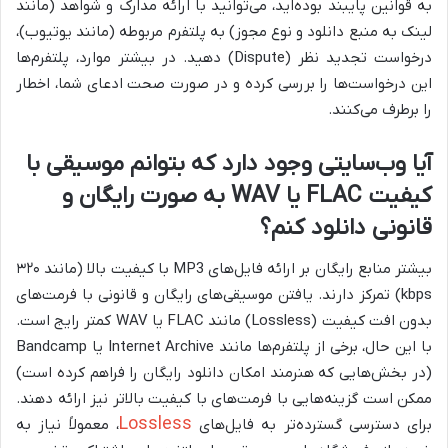
به قوانین پایبند بوده‌اید، می‌توانید با ارائه مدارک و شواهد (مانند
لینک به منبع دانلود و نوع مجوز) به پلتفرم مربوطه (مانند یوتیوب)،
درخواست تجدید نظر (Dispute) دهید. در بیشتر موارد، پلتفرم‌ها
این درخواست‌ها را بررسی کرده و در صورت صحت ادعای شما، اخطار
را برطرف می‌کنند.
آیا وب‌سایتی وجود دارد که بتوانم موسیقی با
کیفیت FLAC یا WAV به صورت رایگان و
قانونی دانلود کنم؟
بیشتر منابع رایگان بر ارائه فایل‌های MP3 با کیفیت بالا (مانند ۳۲۰
kbps) تمرکز دارند. یافتن موسیقی‌های رایگان و قانونی با فرمت‌های
بدون افت کیفیت (Lossless) مانند FLAC یا WAV کمتر رایج است.
با این حال، برخی از پلتفرم‌ها مانند Internet Archive یا Bandcamp
(در بخش‌هایی که هنرمند امکان دانلود رایگان را فراهم کرده است)
ممکن است گزینه‌هایی با فرمت‌های با کیفیت بالاتر نیز ارائه دهند.
Lossless
برای دسترسی گسترده‌تر به فایل‌های
، معمولاً نیاز به