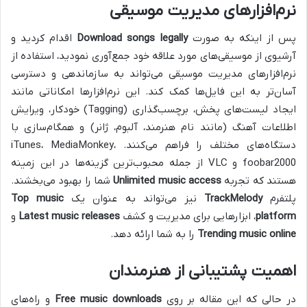
نرم‌افزارهای مدیریت موسیقی
پس از اینکه به صورت
Download songs legally
اقدام کردید و
آرشیوی از موسیقی‌های مورد علاقه خود جمع‌آوری نمودید، استفاده از
نرم‌افزارهای مدیریت موسیقی می‌تواند به سازماندهی و دسترسی
آسان‌تر به این فایل‌ها کمک کند. این نرم‌افزارها امکاناتی مانند
ایجاد لیست‌های پخش، برچسب‌گذاری (Tagging) خودکار، ویرایش
اطلاعات آهنگ (مانند نام هنرمند، آلبوم، ژانر) و همگام‌سازی با
دستگاه‌های مختلف را فراهم می‌کنند. iTunes، MediaMonkey،
foobar2000 و VLC از جمله محبوب‌ترین گزینه‌ها در این زمینه
هستند که تجربه
Unlimited music access
شما را بهبود می‌بخشند.
پلتفرم
TrackMelody
نیز می‌تواند به عنوان یک
Top music
platform
، ابزارهایی برای مدیریت و کشف
Latest music releases
و
Trending music online
را به شما ارائه دهد.
اهمیت پشتیبانی از هنرمندان
در حالی که این مقاله بر روی
Free music downloads
و راه‌های