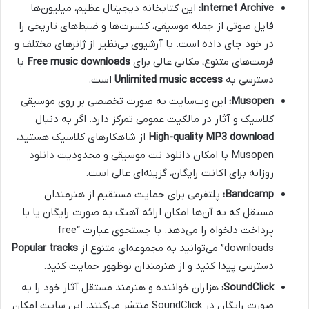
Internet Archive:
این کتابخانه دیجیتال عظیم، میلیون‌ها
فایل صوتی از جمله موسیقی، کنسرت‌ها و ضبط‌های تاریخی را
در خود جای داده است. با آرشیوی بی‌نظیر از ژانرهای مختلف و
فرمت‌های متنوع، مکانی عالی برای
Free music downloads
با
دسترسی به
Unlimited music access
است.
Musopen:
این وب‌سایت به صورت تخصصی بر روی موسیقی
کلاسیک و آثار در مالکیت عمومی تمرکز دارد. اگر به دنبال
High-quality MP3 download
از شاهکارهای کلاسیک هستید،
Musopen با امکان دانلود نت موسیقی و محدودیت دانلود
روزانه برای اکانت رایگان، گزینه‌ای عالی است.
Bandcamp:
پلتفرمی برای حمایت مستقیم از هنرمندان
مستقل که به آن‌ها امکان ارائه آهنگ به صورت رایگان یا با
پرداخت دلخواه را می‌دهد. با جستجوی عبارت “free
downloads” می‌توانید به مجموعه‌ای متنوع از
Popular tracks
دسترسی پیدا کنید و از هنرمندان نوظهور حمایت کنید.
SoundClick:
هزاران خواننده و هنرمند مستقل آثار خود را به
صورت رایگان در SoundClick منتشر می‌کنند. این سایت امکان