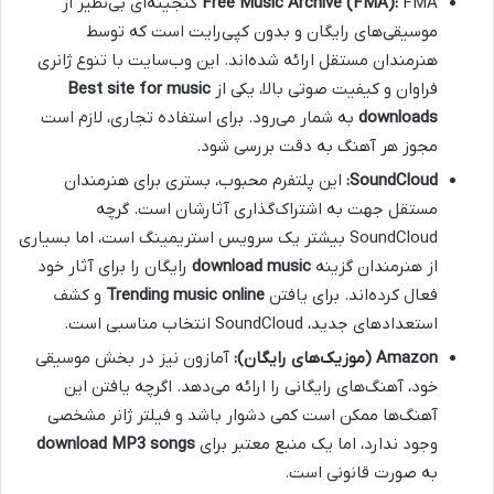
Free Music Archive (FMA):
FMA گنجینه‌ای بی‌نظیر از
موسیقی‌های رایگان و بدون کپی‌رایت است که توسط
هنرمندان مستقل ارائه شده‌اند. این وب‌سایت با تنوع ژانری
فراوان و کیفیت صوتی بالا، یکی از
Best site for music
downloads
به شمار می‌رود. برای استفاده تجاری، لازم است
مجوز هر آهنگ به دقت بررسی شود.
SoundCloud:
این پلتفرم محبوب، بستری برای هنرمندان
مستقل جهت به اشتراک‌گذاری آثارشان است. گرچه
SoundCloud بیشتر یک سرویس استریمینگ است، اما بسیاری
از هنرمندان گزینه
download music
رایگان را برای آثار خود
فعال کرده‌اند. برای یافتن
Trending music online
و کشف
استعدادهای جدید، SoundCloud انتخاب مناسبی است.
Amazon (موزیک‌های رایگان):
آمازون نیز در بخش موسیقی
خود، آهنگ‌های رایگانی را ارائه می‌دهد. اگرچه یافتن این
آهنگ‌ها ممکن است کمی دشوار باشد و فیلتر ژانر مشخصی
وجود ندارد، اما یک منبع معتبر برای
download MP3 songs
به صورت قانونی است.