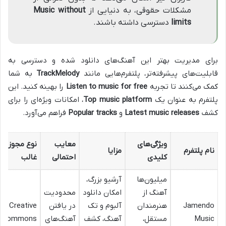
مشکلات حقوقی، به دنیایی از
Music without
limits
دسترسی داشته باشند.
برای مدیریت بهتر این آهنگ‌های دانلود شده و دسترسی به
قابلیت‌های پیشرفته‌تر، پلتفرم‌هایی مانند
TrackMelody
به شما
کمک می‌کنند تا تجربه
Listen to music for free
را بهینه کنید. این
پلتفرم به عنوان یک
Top music platform
، امکانات ویژه‌ای را برای
کشف
Latest music releases
و
Popular tracks
فراهم می‌آورد.
ویژگی‌های
معایب
نوع مجوز
نام پلتفرم
مزایا
کلیدی
احتمالی
غالب
میلیون‌ها
آرشیو بزرگ،
آهنگ از
امکان دانلود
محدودیت
Jamendo
هنرمندان
آلبوم و تک
در یافتن
Creative
Music
مستقل،
آهنگ، کشف
آهنگ‌های
Commons