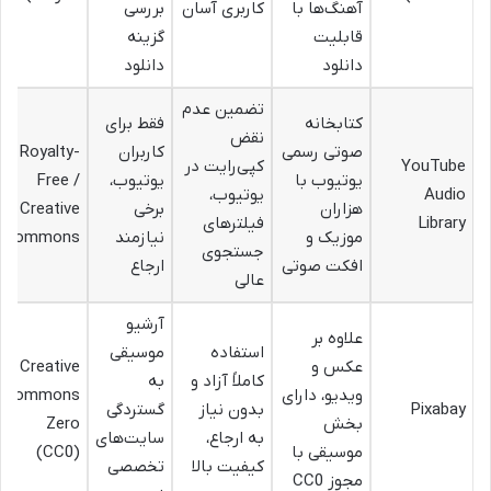
آهنگ‌ها با
کاربری آسان
بررسی
قابلیت
گزینه
دانلود
دانلود
تضمین عدم
کتابخانه
فقط برای
نقض
صوتی رسمی
کاربران
Royalty-
YouTube
کپی‌رایت در
یوتیوب با
یوتیوب،
Free /
Audio
یوتیوب،
هزاران
برخی
Creative
Library
فیلترهای
موزیک و
نیازمند
Commons
جستجوی
افکت صوتی
ارجاع
عالی
آرشیو
علاوه بر
استفاده
موسیقی
عکس و
Creative
کاملاً آزاد و
به
ویدیو، دارای
Commons
Pixabay
بدون نیاز
گستردگی
بخش
Zero
به ارجاع،
سایت‌های
موسیقی با
(CC0)
کیفیت بالا
تخصصی
مجوز CC0