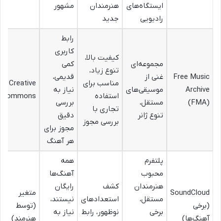
ایستگاه‌های
هنرمندان
مشهور
رادیویی
جدید
رابط
کاربری
کیفیت بالا،
مجموعه‌ای
کمی
تنوع زیاد،
Free Music
غنی از
قدیمی،
مناسب برای
Creative
Archive
موسیقی‌های
نیاز به
استفاده
Commons
(FMA)
مستقل،
بررسی
تجاری با
تنوع ژانر
دقیق
بررسی مجوز
مجوز برای
هر آهنگ
پلتفرم
همه
محبوب
آهنگ‌ها
هنرمندان
کشف
رایگان
SoundCloud
متغیر
مستقل،
استعدادهای
نیستند،
(برخی
(توسط
برخی
نوظهور، رابط
نیاز به
آهنگ‌ها)
هنرمند)