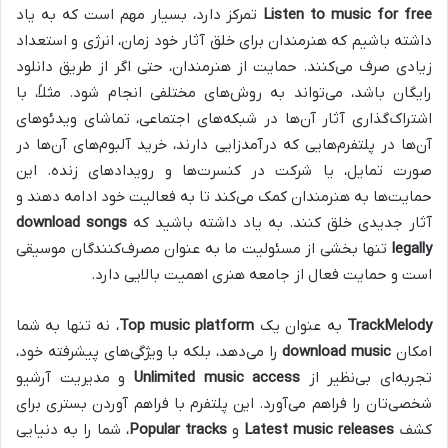
Listen to music for free
تمرکز دارد، بسیار مهم است که به یاد
داشته باشیم که هنرمندان برای خلق آثار خود زمان، انرژی و استعداد
زیادی صرف می‌کنند. حمایت از هنرمندان، حتی اگر از طریق دانلود
رایگان باشد، می‌تواند به روش‌های مختلفی انجام شود. مثلاً، با
اشتراک‌گذاری آثار آن‌ها در شبکه‌های اجتماعی، تماشای ویدئوهای
آن‌ها در پلتفرم‌هایی که درآمدزایی دارند، خرید آلبوم‌های آن‌ها در
صورت تمایل، یا شرکت در کنسرت‌ها و رویدادهای زنده. این
حمایت‌ها به هنرمندان کمک می‌کند تا به فعالیت خود ادامه دهند و
آثار جدیدی خلق کنند. به یاد داشته باشید که
download songs
legally
تنها بخشی از مسئولیت ما به عنوان مصرف‌کنندگان موسیقی
است و حمایت فعال از جامعه هنری اهمیت بالایی دارد.
TrackMelody
به عنوان یک
Top music platform
، نه تنها به شما
امکان
download music
را می‌دهد، بلکه با ویژگی‌های پیشرفته خود،
تجربه‌ای بی‌نظیر از
Unlimited music access
و مدیریت آرشیو
شخصی‌تان را فراهم می‌آورد. این پلتفرم با فراهم آوردن بستری برای
کشف
Latest music releases
و
Popular tracks
، شما را به دنیایی