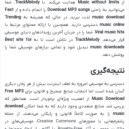
از
Music without limits
هدایت می‌کند. با
TrackMelody
، شما
می‌توانید به راحتی
Download MP3 songs
را انجام داده و از
Fast
music download
لذت ببرید، در حالی که همیشه به
Trending
music online
دسترسی دارید. همچنین با ارائه محتوای مرتبط با
Viral music hits
، شما را در جریان آخرین رویدادهای دنیای موسیقی
قرار می‌دهد.
TrackMelody
در تلاش است تا به
Best site for
music downloads
تبدیل شود و تمامی نیازهای موسیقی شما را
پوشش دهد.
نتیجه‌گیری
دسترسی به موسیقی امروزه به لطف اینترنت بیش از هر زمان دیگری
آسان شده است، اما انتخاب منابع صحیح و قانونی برای
Free MP3
Music Download
از اهمیت ویژه‌ای برخوردار است. همانطور که
بررسی شد، منابع متعددی وجود دارند که به شما امکان
download
music
را به صورت کاملاً قانونی و رایگان می‌دهند، از جمله
پلتفرم‌هایی با مجوزهای Creative Commons، موسیقی‌های در
مالکیت عمومی و آثار Royalty-Free. با آگاهی از انواع مجوزها و