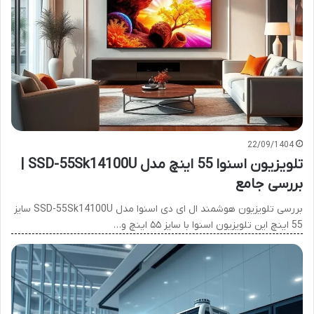
22/09/1404
تلویزیون اسنوا 55 اینچ مدل SSD-55Sk14100U |
بررسی جامع
بررسی تلویزیون هوشمند ال ای دی اسنوا مدل SSD-55Sk14100U سایز
55 اینچ این تلویزیون اسنوا با سایز ۵۵ اینچ و…