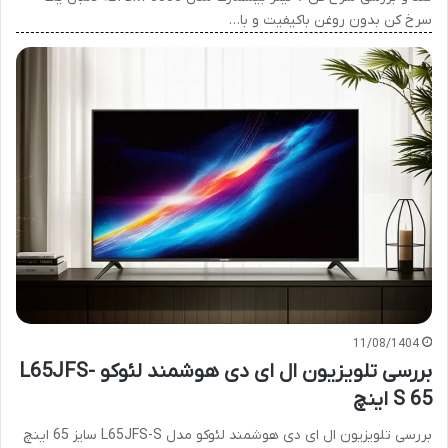
سرخ کن بدون روغن باکیفیت و با…
11/08/1404
بررسی تلویزیون ال ای دی هوشمند لئوکو L65JFS-
S 65 اینچ
بررسی تلویزیون ال ای دی هوشمند لئوکو مدل L65JFS-S سایز 65 اینچ