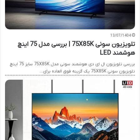
13/07/1404
تلویزیون سونی 75X85K | بررسی مدل 75 اینچ
هوشمند LED
بررسی تلویزیون ال ای دی هوشمند سونی مدل 75X85K سایز 75 اینچ
تلویزیون سونی 75X85K یک گزینه فوق العاده برای…