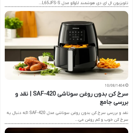
تلویزیون ال ای دی هوشمند لئوکو مدل L65JFS-S…
10/08/1404
سرخ کن بدون روغن سوناشی SAF-420 | نقد و
بررسی جامع
نقد و بررسی سرخ کن بدون روغن سوناشی مدل SAF-420 اگه دنبال یه
سرخ کن خوب و کم روغن می…