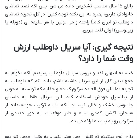
بالای ۱۵ سال مناسب تشخیص داده می شن. پس اگه قصد تماشای
خانوادگی دارین، بهتره به این نکته توجه کنین. در کل، تجربه تماشای
داوطلب تو ایران کاملاً راحته و می تونین با هر سلیقه ای (دوبله یا
زیرنویس) ازش لذت ببرین.
نتیجه گیری: آیا سریال داوطلب ارزش
وقت شما را دارد؟
خب، به انتهای نقد و بررسی سریال داوطلب رسیدیم. اگه بخوام یه
جمع بندی کلی از این سریال داشته باشم، باید بگم که داوطلب یه
تجربه تماشای فوق العاده سرگرم کننده و جذابه که تونسته به خوبی
از پتانسیل خودش استفاده کنه. این سریال فقط یه داستان
جاسوسی خشک و خالی نیست؛ بلکه با یه ترکیب هوشمندانه از
هیجان، اکشن، کمدی سیاه و طنز موقعیت، یه جور جدیدی از
سرگرمی رو به بیننده ارائه می ده.
بازی نوح سنتینو تو نقش اوون هندریکس، یه وکیل جوون که یهو