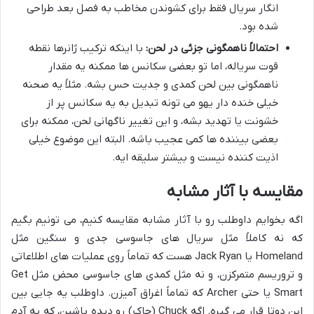
انگار سریال فقط برای کشوندن مخاطب به فصل بعد طراحی
شده بود.
احتمالاً ناهمگونی جزئی در لحن:
با اینکه ترکیب ژانرها نقطه
قوت سریاله، اما تو بعضی سکانس ها ممکنه یه مقدار
ناهمگونی بین لحن کمدی و جدیت حس بشه. مثلاً یه صحنه
خیلی خنده دار یهو می تونه تبدیل به یه سکانس پر از
خشونت یا تهدید بشه، و این تغییر ناگهانی لحن، ممکنه برای
بعضی بیننده ها کمی عجیب باشه. البته این موضوع خیلی
اذیت کننده نیست و بیشتر سلیقه ایه.
مقایسه با آثار مشابه
اگه بخوایم داوطلب رو با آثار مشابه مقایسه کنیم، می تونیم بگیم
که نه کاملاً مثل سریال های جاسوسی جدی و سنگین مثل
Homeland یا Jack Ryan هست که تماماً روی عملیات های اطلاعاتی
و تروریسم متمرکزن، و نه مثل کمدی های جاسوسی محض مثل Get
Smart یا حتی Archer که تماماً اغراق آمیزن. داوطلب یه جایی بین
این دوتا قرار می گیره. اگه Chuck (چاک) رو دیده باشین، که یه آدم