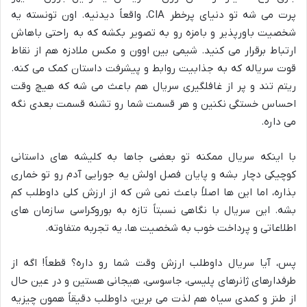
پرت می شه تو دنیای پرخطر CIA، واقعاً دیدنیه. اون تونسته یه
شخصیت باورپذیر و بامزه رو به تصویر بکشه که به راحتی باهاش
ارتباط برقرار می کنید. شیمی بین اوون و مکس ملادزه هم از نقاط
قوت سریاله که به جذابیت روابط و پیشرفت داستان کمک می کنه.
ریتم تند و پر از غافلگیری سریال هم باعث می شه که هیچ وقت
احساس خستگی نکنین و هر قسمت شما رو تشنه قسمت بعدی نگه
می داره.
با اینکه سریال ممکنه تو بعضی جاها به کلیشه های داستانی
کوچیکی دچار بشه و پایان فصل اولش یه جورایی آدم رو تو خماری
بذاره، اما این ها اصلاً باعث نمی شن که از ارزش کلی داوطلب کم
بشه. این سریال با نگاهی نسبتاً تازه به بوروکراسی سازمان های
اطلاعاتی و پرداخت خوب به شخصیت ها، یه تجربه متفاوته.
پس، آیا سریال داوطلب ارزش وقت شما رو داره؟ قطعاً! اگه از
طرفدارهای ژانرهای پلیسی، جاسوسی، هیجانی هستین و در عین حال
از طنز و کمدی سیاه هم لذت می برین، داوطلب دقیقاً همون چیزیه