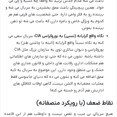
باعث می شه مدام حدس بزنید که واقعاً چه کسیه و چی می
خواد. همین پیچیدگی باعث عمق بخشیدن به سریال می شه و
بیننده رو به فکر وامی داره. حتی شخصیت های فرعی هم هر
کدوم یه ویژگی خاص و بامزه دارن که باعث می شه تو ذهن
بیننده بمونن.
نگاه واقع گرایانه (نسبی) به بوروکراسی CIA:
سریال سعی می
کنه یه نگاه نسبتاً واقع گرایانه (البته با چاشنی طنز) به
بوروکراسی و دیوان سالاری توی یه سازمان بزرگ مثل CIA
داشته باشه. نشون می ده که حتی تو سازمان های اطلاعاتی
هم مشکلات اداری، رقابت های داخلی و قانون مداری های
خشک و بی منطق وجود دارن. این موضوع به سریال یه لایه
عمق اضافه می کنه و نشون می ده که دنیای جاسوسی فقط
عملیات مخفیانه و اکشن نیست، گاهی اوقات کلافگی های
اداریش هم آدم رو خسته می کنه!
نقاط ضعف (با رویکرد منصفانه)
هیچ سریالی بی عیب و نقص نیست و داوطلب هم از این قاعده