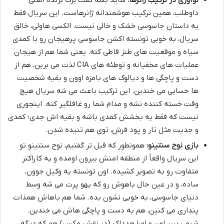
نوآوری در ترکیب ژانرها:
شاید بشه گفت برگ برنده اصلی
داوطلب، همین ترکیب هوشمندانه ژانرهاست. این سریال فقط
یه داستان جاسوسی خشک و خالی نیست. الکسی هاولی، خالق
سریال، به خوبی تونسته اکشن جاسوسی پرهیجان رو با کمدی
سیاه و موقعیت های طنز قاطی کنه. یعنی شما هم از هیجان
عملیات های مخفیانه و توطئه های CIA لذت می برین، هم از
دست و پاچگی ها و دیالوگ های بامزه اوون و بقیه شخصیت
ها حسابی می خندین. این ترکیب باعث می شه سریال هیچ
وقت خسته کننده نشه و مدام شما رو غافلگیر کنه. اینجوری
نیست که فقط یه بخشش کمدی باشه و بقیه اش جدی؛ کمدی
و جدیت مثل تار و پود فرش، توی هم تنیده شدن.
بازی نوح سنتینو:
همونطور که قبل تر گفتیم، نوح سنتینو تو
این سریال واقعاً از منطقه امنش بیرون اومده و یه کاراکتر
متفاوت رو به تصویر کشیده. اون تونسته یه وکیل جوون،
ساده، و در عین حال باهوش رو که یهو پرت می شه وسط
دنیای جاسوسی، به خوبی نشون بده. شما هم باهاش همذات
پنداری می کنین، هم به دست و پاچگی هاش می خندین.
شیمی بین اون و لورا هدداک (در نقش مکس) هم که دیگه