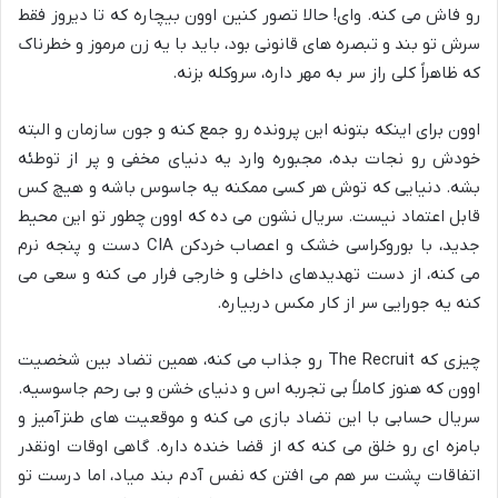
رو فاش می کنه. وای! حالا تصور کنین اوون بیچاره که تا دیروز فقط
سرش تو بند و تبصره های قانونی بود، باید با یه زن مرموز و خطرناک
که ظاهراً کلی راز سر به مهر داره، سروکله بزنه.
اوون برای اینکه بتونه این پرونده رو جمع کنه و جون سازمان و البته
خودش رو نجات بده، مجبوره وارد یه دنیای مخفی و پر از توطئه
بشه. دنیایی که توش هر کسی ممکنه یه جاسوس باشه و هیچ کس
قابل اعتماد نیست. سریال نشون می ده که اوون چطور تو این محیط
جدید، با بوروکراسی خشک و اعصاب خردکن CIA دست و پنجه نرم
می کنه، از دست تهدیدهای داخلی و خارجی فرار می کنه و سعی می
کنه یه جورایی سر از کار مکس دربیاره.
چیزی که The Recruit رو جذاب می کنه، همین تضاد بین شخصیت
اوون که هنوز کاملاً بی تجربه اس و دنیای خشن و بی رحم جاسوسیه.
سریال حسابی با این تضاد بازی می کنه و موقعیت های طنزآمیز و
بامزه ای رو خلق می کنه که از قضا خنده داره. گاهی اوقات اونقدر
اتفاقات پشت سر هم می افتن که نفس آدم بند میاد، اما درست تو