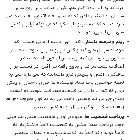
حرف نداره. این دوتا کنار هم، یکی از جذاب ترین زوج های
سریالی رو تشکیل دادن که تماشای تعاملاتشون یه لذت خاصی
داره. میشه گفت سنتینو ثابت کرد که می تونه فراتر از نقش
های تین ایجری بدرخشه.
ریتم و سرعت داستان:
اگه از اون دسته آدمایی هستین که
حوصله سریال های کند و کش دار رو ندارین، داوطلب حسابی
حالتون رو خوب می کنه. ریتم سریال فوق العاده تنده و
اتفاقات پشت سر هم و بدون وقفه می افتن. هر قسمت پر از
غافلگیری، اکشن و پیچش های داستانیه که نمی ذاره حتی یه
لحظه حواستون پرت بشه. نویسنده ها جوری داستان رو پیش
بردن که شما تا پایان هر قسمت، مشتاقید بدونید تو قسمت
بعدی چی می شه و همین باعث می شه به قول معروف binge-
watching کنین و کل سریال رو یه نفس ببینین.
پرداخت شخصیت ها:
علاوه بر اوون، شخصیت مکس هم خیلی
خوب پرداخت شده. مکس یه شخصیت کاملاً خاکستریه؛ نه
کاملاً خوبه و نه کاملاً بد. گذشته پیچیده و اهداف مبهمش