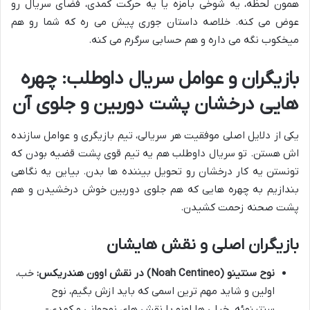
همون لحظه، یه شوخی بامزه یا یه حرکت کمدی، فضای سریال رو
عوض می کنه. خلاصه داستان جوری پیش می ره که شما رو هم
میخکوب نگه می داره و هم حسابی سرگرم می کنه.
بازیگران و عوامل سریال داوطلب: چهره
هایی درخشان پشت دوربین و جلوی آن
یکی از دلایل اصلی موفقیت هر سریالی، تیم بازیگری و عوامل سازنده
اش هستن. تو سریال داوطلب هم یه تیم قوی پشت قضیه بودن که
تونستن یه کار درخشان رو تحویل بیننده ها بدن. بیاین یه نگاهی
بندازیم به چهره هایی که هم جلوی دوربین خوش درخشیدن و هم
پشت صحنه زحمت کشیدن.
بازیگران اصلی و نقش هایشان
نوح سنتینو (Noah Centineo) در نقش اوون هندریکس:
خب،
اولین و شاید مهم ترین اسمی که باید ازش بگیم، نوح
سنتینوئه. خیلی ها اونو با نقش های نوجوانی و کمدی-