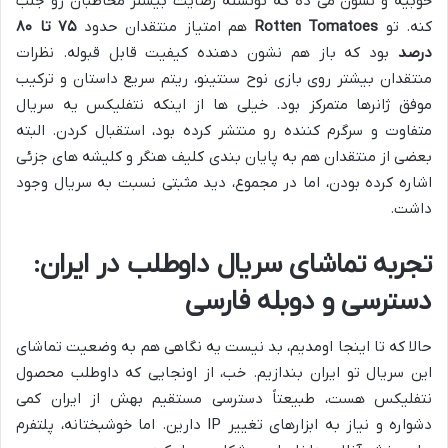
خوبیه و نشون می ده که تونسته رضایت بیشتر مخاطبان رو جلب
کنه. تو
Rotten Tomatoes
هم امتیاز منتقدان حدود
۷۵ تا ۸۰
درصد
بود که باز هم نشون دهنده کیفیت قابل قبوله. نظرات
منتقدان بیشتر روی بازی نوح سنتینو، ریتم سریع داستان و ترکیب
موفق ژانرها متمرکز بود. خیلی ها از اینکه نتفلیکس یه سریال
متفاوت و سرگرم کننده رو منتشر کرده بود، استقبال کردن. البته
بعضی از منتقدان هم به پایان بندی کلیف هنگر و کلیشه های جزئی
اشاره کرده بودن، اما در مجموع، دید مثبتی نسبت به سریال وجود
داشت.
تجربه تماشای سریال داوطلب در ایران:
دسترسی و دوبله فارسی
حالا که تا اینجا اومدیم، بد نیست یه نگاهی هم به وضعیت تماشای
این سریال تو ایران بندازیم. خب، از اونجایی که داوطلب محصول
نتفلیکس هست، طبیعتاً دسترسی مستقیم بهش از ایران کمی
دشواره و نیاز به ابزارهای تغییر IP دارین. اما خوشبختانه، پلتفرم