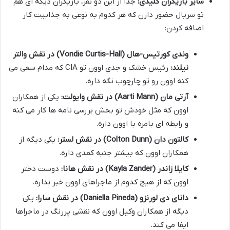
سایر بازیگران کلیدی:
جدا از این دو نفر، بازیگران دیگه ای هم
تو سریال حضور دارن که هر کدوم به نوعی به جذابیت کار
اضافه کردن:
وندی کورتیس-هال (Vondie Curtis-Hall) در نقش والتر
نیلند:
رئیس خشک و جدی اوون تو CIA که مدام سعی می
کنه اوون رو تو چارچوب نگه داره.
آرتی مان (Aarti Mann) در نقش وایولت:
یکی از همکاران
اوون که مثل خودش تو بخش بررسی نامه ها کار می کنه
و رابطه ای بامزه با اوون داره.
کالتون دان (Colton Dunn) در نقش لستر:
یکی دیگه از
همکاران اوون که بیشتر جنبه کمدی داره.
کایلا زاندر (Kayla Zander) در نقش هانا:
دوست دختر
اوون که از هیچ کدوم از ماجراهای اوون خبر نداره.
دانای دی لورنزو (Daniella Pineda) در نقش سارا:
یکی
دیگه از همکاران وکیل اوون که نقشی پررنگ در ماجراها
ایفا می کند.