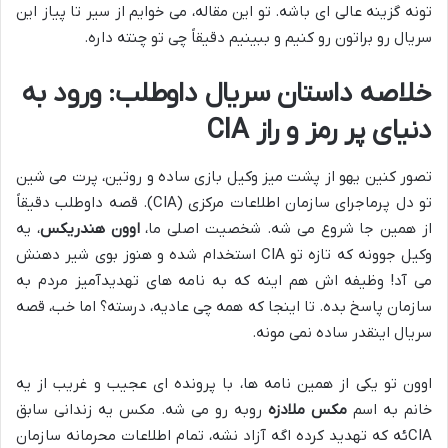
تونه گزینه عالی ای باشه. تو این مقاله، می خوایم از سیر تا پیاز این
سریال رو براتون رو کنیم و ببینیم دقیقاً چی تو چنته داره.
خلاصه داستان سریال داوطلب: ورود به
دنیای پر رمز و راز CIA
تصور کنین یهو از پشت میز وکیل بازی ساده و روتین، پرت می شین
تو دل پرماجرای سازمان اطلاعات مرکزی (CIA). قصه داوطلب دقیقاً
از همین جا شروع می شه. شخصیت اصلی ما،
اوون هندریکس
، یه
وکیل جوونه که تازه تو CIA استخدام شده و هنوز بوی شیر دهنش
می آد! وظیفه اش هم اینه که به نامه های تهدیدآمیز مردم به
سازمان پاسخ بده. تا اینجا که همه چی عادیه، درسته؟ اما خب، قصه
سریال اینقدر ساده نمی مونه.
اوون تو یکی از همین نامه ها، با پرونده ای عجیب و غریب از یه
خانم به اسم
مکس ملادزه
روبه رو می شه. مکس یه زندانی سابق
CIAئه که تهدید کرده اگه آزاد نشه، تمام اطلاعات محرمانه سازمان