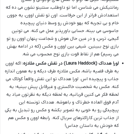
رمانتیکش می شناسن، اما تو داوطلب، سنتینو نشون می ده که
استعدادش فراتر از این حرفاست. اون تو نقش اوون، یه جوون
خام و بی تجربه که یهو خودش رو وسط دنیای پیچیده
جاسوسی می بینه، حسابی باورپذیر عمل می کنه. می تونین
گیجی، ترس، و در عین حال هوش و شجاعت پنهان اوون رو تو
بازی نوح ببینین. شیمی بین اوون و مکس (که در ادامه بهش
می رسیم) هم از نقاط قوت بازی نوح محسوب می شه.
لورا هدداک (Laura Haddock) در نقش مکس ملادزه:
اگه اوون
یه طرف قضیه باشه، مکس ملادزه طرف دیگه و به همون اندازه
جذاب و پیچیده اس. لورا هدداک تو این نقش واقعاً کولاک می
کنه. مکس یه شخصیت خاکستری و غیرقابل پیش بینیه؛ یه
لحظه فکر می کنین قربانیه، یه لحظه دیگه به نظرتون میاد یه
آدم فوق العاده خطرناک و باهوشه. هدداک تونسته این
پیچیدگی رو به خوبی به تصویر بکشه و مکس رو تبدیل به یکی
از جذاب ترین کاراکترهای سریال کنه. رابطه اوون و مکس هم
که خودش یه داستان جداس!