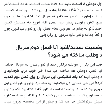
اول خودش ۸ قسمت
داره. بله، فقط هشت قسمت، نه ده قسمت! هر
قسمت هم حدوداً
۴۵ تا ۵۵ دقیقه
طول می کشه. این تعداد قسمت
و مدت زمان باعث می شه که ریتم سریال تند باشه و داستان بدون
هیچ کش وقوسی پیش بره. یعنی اگه شروع به دیدنش کنین،
احتمالاً تو یه چشم به هم زدن تمام فصل اول رو تموم می کنین، چون
واقعاً جذابه و نمی ذاره سرتون رو برگردونین.
وضعیت تمدید/لغو: آیا فصل دوم سریال
داوطلب ساخته می شود؟
خب، این یکی از سوالات پرتکرار بعد از تموم شدن یه سریال جذابه:
آیا فصل دومش هم ساخته می شه؟ خبر خوب برای طرفدارهای
داوطلب اینه که
بله، نتفلیکس این سریال رو برای فصل دوم تمدید
کرده!
این خبر حسابی دل طرفدارها رو شاد کرد، چون پایان فصل اول
جوری بود که همه رو تشنه ادامه داستان نگه داشته بود. اگه یادتون
باشه، اوون تو یه موقعیت خیلی خطرناک گیر افتاد و همه منتظرن
ببینن سرنوشتش چی می شه و چطور از این مخمصه بیرون میاد.