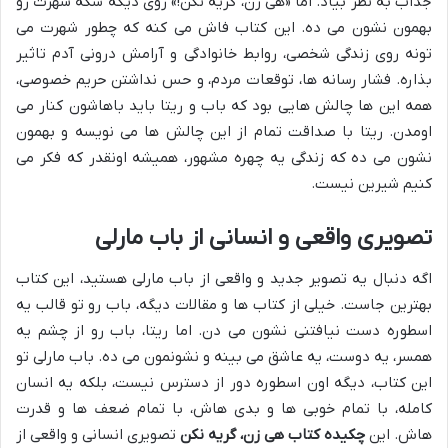
جذاب به نظر بیاد. اما «هی زن، گریه نکن!» روی دیگه سکه شهرت رو
بهمون نشون می ده. این کتاب فاش می کنه که چطور شهرت می
تونه روی زندگی شخصی، روابط خانوادگی و آرامش درونی آدم تاثیر
بذاره. فشار رسانه ها، توقعات مردم، و حس نداشتن حریم خصوصی،
همه این ها چالش هایی بود که باب و ریتا باید باهاشون کنار می
اومدن. ریتا با صداقت تمام از این چالش ها می نویسه و بهمون
نشون می ده که زندگی یه چهره مشهور، همیشه اونقدر که فکر می
کنیم شیرین نیست.
تصویری واقعی و انسانی از باب مارلی
اگه دنبال یه تصویر جدید و واقعی از باب مارلی هستید، این کتاب
بهترین جاست. خیلی از کتاب ها و مقالات دیگه، باب رو تو قالب یه
اسطوره دست نیافتنی نشون می دن. اما ریتا، باب رو از چشم یه
همسر، یه دوست، یه عاشق می بینه و نشونمون می ده. باب مارلی تو
این کتاب، دیگه اون اسطوره دور از دسترس نیست، بلکه یه انسان
کامله، با تمام خوبی ها و بدی هاش، با تمام ضعف ها و قدرت
هاش. این
چکیده کتاب هی زن، گریه نکن
تصویری انسانی و واقعی از