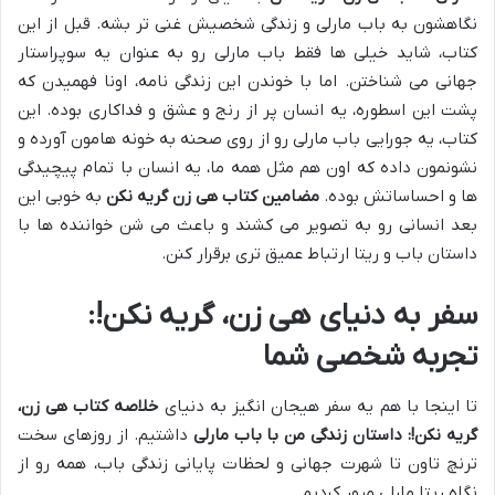
نگاهشون به باب مارلی و زندگی شخصیش غنی تر بشه. قبل از این
کتاب، شاید خیلی ها فقط باب مارلی رو به عنوان یه سوپراستار
جهانی می شناختن. اما با خوندن این زندگی نامه، اونا فهمیدن که
پشت این اسطوره، یه انسان پر از رنج و عشق و فداکاری بوده. این
کتاب، یه جورایی باب مارلی رو از روی صحنه به خونه هامون آورده و
نشونمون داده که اون هم مثل همه ما، یه انسان با تمام پیچیدگی
ها و احساساتش بوده.
مضامین کتاب هی زن گریه نکن
به خوبی این
بعد انسانی رو به تصویر می کشند و باعث می شن خواننده ها با
داستان باب و ریتا ارتباط عمیق تری برقرار کنن.
سفر به دنیای هی زن، گریه نکن!:
تجربه شخصی شما
تا اینجا با هم یه سفر هیجان انگیز به دنیای
خلاصه کتاب هی زن،
گریه نکن!: داستان زندگی من با باب مارلی
داشتیم. از روزهای سخت
ترنچ تاون تا شهرت جهانی و لحظات پایانی زندگی باب، همه رو از
نگاه ریتا مارلی مرور کردیم.