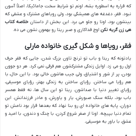
که قراره یه اسطوره بشه، اونم تو شرایط سخت جامائیکا، اصلاً آسون
نبود. فقر، دغدغه های همیشگی بود، ولی رویاهای مشترک و عشقی که
بینشون بود، اونا رو جلو می برد. این بخش از داستان
خلاصه کتاب
هی زن گریه نکن
اوج فداکاری و صبر ریتا رو بهمون نشون می ده.
فقر، رویاها و شکل گیری خانواده مارلی
یادتونه که ریتا و باب تو ترنچ تاون بزرگ شدن، جایی که فقر حرف
اول رو می زد. اوایل زندگی مشترکشون هم فرقی نمی کرد. هر دو جوون
بودن، پر از شور و اشتیاق، ولی جیب هاشون خالی بود. با این حال، با
هم رؤیا می ساختن. رؤیای ساختن یه زندگی بهتر، رؤیای موسیقی،
رؤیای تغییر دنیا با صداشون. ریتا تو این سال ها، نه فقط همسر
باب بود، بلکه سنگ صبورش، یار و یاورش، و مادر فرزندانش. این
دوران، پایه های خانواده ای رو بنا نهاد که بعدها قرار بود نامش تو
تمام دنیا بپیچه. اونا از صفر شروع کردن، با چنگ و دندون، با امید و
عشق، با باور به موسیقی.