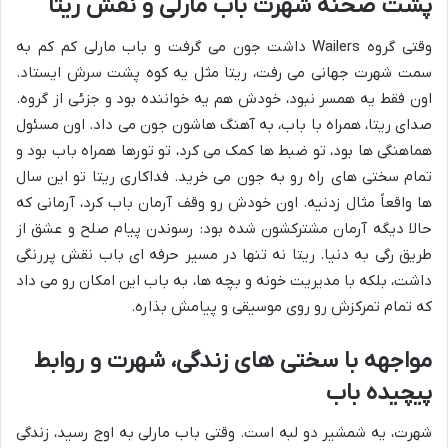
پشت صحنه شهرت باب مارلی و نقش ریتا
وقتی گروه Wailers داشت جون می گرفت و باب مارلی کم کم به
سمت شهرت جهانی می رفت، ریتا مثل یه کوه پشت سرش ایستاد.
اون فقط یه همسر نبود، خودش هم یه خواننده بود و جزئی از گروه.
صدای ریتا، همراه با باب، به آهنگ هاشون جون می داد. اون مسئول
هماهنگی ها بود، تو ضبط ها کمک می کرد، تو تورها همراه باب بود و
تمام سختی های راه رو به جون می خرید. فداکاری ریتا تو این سال
ها واقعاً مثال زدنیه. اون خودش رو وقف آرمان باب کرد، آرمانی که
حالا دیگه آرمان مشترکشون شده بود: رسوندن پیام صلح و عشق از
طریق رگی به دنیا. ریتا نه تنها در مسیر حرفه ای باب نقش پررنگی
داشت، بلکه با مدیریت خونه و بچه ها، به باب این امکان رو می داد
که تمام تمرکزش رو روی موسیقی و پیامش بذاره.
مواجهه با سختی های زندگی، شهرت و روابط
پیچیده باب
شهرت، یه شمشیر دو لبه است. وقتی باب مارلی به اوج رسید، زندگی