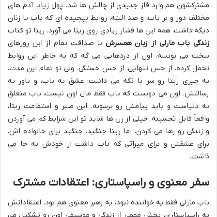
مشترکشون هم وارد فاز جدیدی از چالش ها شد. پول زیاد، آدم های
مختلف دور و بر باب، و صد البته، روابط پیچیده ای که باب با زنان
دیگه داشت، همه این ها فشار زیادی روی ریتا می آورد. ریتا تو کتاب
زندگی باب مارلی از زبان همسرش
با صداقت تمام از این روزهای
سخت می نویسه. اون از دردهایی می گه که به خاطر این روابط
تحمل کرده، از حس تنهایی، از حس خستگی. ولی تو تمام این مدت،
یه چیزی ریتا رو سر پا نگه می داشت: عشق به باب، و باور به
رسالتش. اون می دونست که باب فقط مال اون نیست، باب متعلق
به دنیاست و باید پیامش رو برسونه. این صبر و استقامت ریتا،
واقعاً قابل تحسینه. خیلی از زن ها شاید تو این شرایط کم می آوردن
و زندگی رو رها می کردن، اما ریتا جنگید. جنگید برای خانواده اش،
برای عشقش و برای میراثی که باب داشت از خودش به جا می
ذاشت.
سفر معنوی و راسپاستاری: اعتقادات مشترک
باب مارلی فقط یه خواننده نبود، یه رهبر معنوی هم بود. اعتقاداتش
به راسپاستاری، بخش مهمی از زندگی و موسیقی اون رو تشکیل می