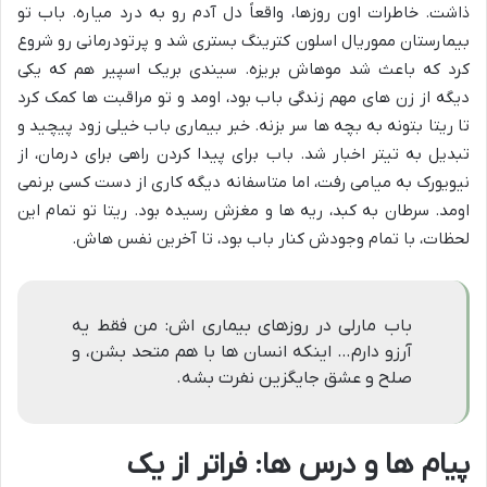
ذاشت. خاطرات اون روزها، واقعاً دل آدم رو به درد میاره. باب تو
بیمارستان مموریال اسلون کترینگ بستری شد و پرتودرمانی رو شروع
کرد که باعث شد موهاش بریزه. سیندی بریک اسپیر هم که یکی
دیگه از زن های مهم زندگی باب بود، اومد و تو مراقبت ها کمک کرد
تا ریتا بتونه به بچه ها سر بزنه. خبر بیماری باب خیلی زود پیچید و
تبدیل به تیتر اخبار شد. باب برای پیدا کردن راهی برای درمان، از
نیویورک به میامی رفت، اما متاسفانه دیگه کاری از دست کسی برنمی
اومد. سرطان به کبد، ریه ها و مغزش رسیده بود. ریتا تو تمام این
لحظات، با تمام وجودش کنار باب بود، تا آخرین نفس هاش.
باب مارلی در روزهای بیماری اش: من فقط یه
آرزو دارم… اینکه انسان ها با هم متحد بشن، و
صلح و عشق جایگزین نفرت بشه.
پیام ها و درس ها: فراتر از یک