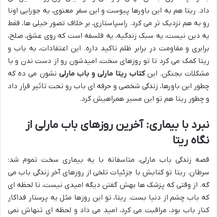
داد. ریتا هم به این باورها پیوست و این سفر معنوی، یه جورایی اونا
رو به هم نزدیک تر می کرد. راسپاستاری، بر خلاف تصور خیلی ها، فقط
یه دین نیست، یه سبک زندگیه، یه فلسفه است که روی عشق، صلح،
برابری و مقاومت در برابر ظلم تاکید داره. این اعتقادات، به باب و
ریتا کمک می کرد تا تو روزهای سخت، امیدشون رو از دست ندن و با
مشکلات بجنگن. این
کتاب ریتا مارلی و باب مارلی
نشون می ده که
چطور این باورها، زندگی شخصی و حرفه ای باب رو تحت تاثیر قرار داد
و چطور ریتا هم تو این مسیر همراهیش کرد.
نبرد با بیماری: آخرین روزهای باب مارلی از
نگاه ریتا
قصه زندگی باب مارلی، متاسفانه با یه بیماری سخت تموم شد:
سرطان. ریتا تو کتابش با جزئیات تلخی از روزهای آخر زندگی باب می
گه. از وقتی که پزشک ها بهش گفتن دیگه امیدی نیست، تا لحظه ای
که باب چشم از دنیا بست. ریتا، تو این روزها مثل یه پرستار فداکار
کنار باب بود، مراقبت می کرد، امید می داد و لحظه ای تنهاش نمی