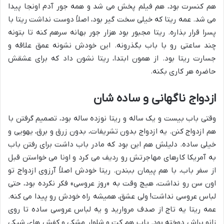
هم کنسرت بود، هم فیلم پخش می شد و همه جور آدم اونجا پیدا
می شد. عمه ریتا که خیلی سخت گیر بود، اصلاً دوست نداشت ریتا با
پسرا قرار بذاره. ریتا مجبور بود هزار جور بهانه سرهم کنه تا بتونه
چند ساعتی رو با باب بگذرونه. این خودش نشونه عمق علاقه و
جسارت ریتا بود. از همون ابتدا، ریتا نشون داد که برای عشقش
حاضره هر کاری بکنه.
ازدواج ناگهانی و ساده شان
وقتی باب بیست و یک ساله و ریتا نوزده ساله بود، تصمیم گرفتن با
هم ازدواج کنن. یه ازدواج بدون تشریفات، بدون زرق و برق، یهویی و
خیلی ساده. دلیلش هم این بود که مادر باب داشت برای رفتن باب
به آمریکا کارهای مهاجرتش رو ردیف می کرد و اونا می خواستن قبل
از سفر باب، با هم پیمان ببندن. ریتا خودش اصلاً آرزوی ازدواج تو
اون سن رو نداشت، هیچ وقت به «روز عروسی» فکر نکرده بود، حتی
لباس عروسی نداشت! ولی عشق، همیشه راه خودش رو پیدا می کنه.
عمه ریتا یه تاج از صدف مروارید و یه لباس عروسی ساده تا روی
زانو براش دوخته بود. باب هم کت و شلوار مشکی و کفش های شیکی