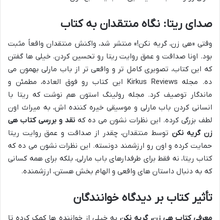
صدای ریتا: نگاه منتقدان به کتاب
وقتی «هی زن، گریه نکن!» منتشر شد، واکنش منتقدان واقعاً مثبت
بود. اونا صداقت و عمق روایت ریتا رو تحسین کردن. خیلی ها گفتن
که این کتاب، تصویری کامل تر و واقعی تر از باب مارلی بهمون می
ده. مجله Kirkus Reviews این کتاب رو فوق العاده، مطمئن و
ماندگار توصیف کرد. مجله رولینگ استون هم نوشت که ریتا با
انسانی کردن باب مارلی و موسیقی خیره کننده اش، به میراث اون
لطف بزرگی کرده. این نظرات نشون می ده که
نقد و بررسی کتاب هی
زن گریه نکن
توسط منتقدان، چقدر از صداقت و عمق روایت ریتا
حمایت کرده و اون رو ارزشمند دونسته. این نظرات نشون می ده که
کتاب ریتا، نه فقط برای طرفدارهای باب مارلی، بلکه برای همه کسانی
که به دنبال داستان های واقعی و الهام بخش هستن، ارزشمنده.
تأثیر کتاب بر دیدگاه خوانندگان
معرفی کتاب هی زن، گریه نکن
به خیلی از خواننده ها کمک کرده تا