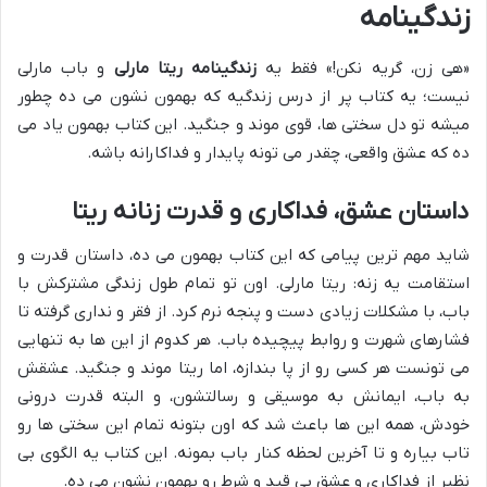
زندگینامه
«هی زن، گریه نکن!» فقط یه
زندگینامه ریتا مارلی
و باب مارلی
نیست؛ یه کتاب پر از درس زندگیه که بهمون نشون می ده چطور
میشه تو دل سختی ها، قوی موند و جنگید. این کتاب بهمون یاد می
ده که عشق واقعی، چقدر می تونه پایدار و فداکارانه باشه.
داستان عشق، فداکاری و قدرت زنانه ریتا
شاید مهم ترین پیامی که این کتاب بهمون می ده، داستان قدرت و
استقامت یه زنه: ریتا مارلی. اون تو تمام طول زندگی مشترکش با
باب، با مشکلات زیادی دست و پنجه نرم کرد. از فقر و نداری گرفته تا
فشارهای شهرت و روابط پیچیده باب. هر کدوم از این ها به تنهایی
می تونست هر کسی رو از پا بندازه، اما ریتا موند و جنگید. عشقش
به باب، ایمانش به موسیقی و رسالتشون، و البته قدرت درونی
خودش، همه این ها باعث شد که اون بتونه تمام این سختی ها رو
تاب بیاره و تا آخرین لحظه کنار باب بمونه. این کتاب یه الگوی بی
نظیر از فداکاری و عشق بی قید و شرط رو بهمون نشون می ده.