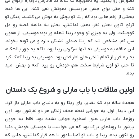
تصورش رو بکنید، یه دختربچه نه ساله که مادرش دوباره ازدواج می
کنه و حتی برای جشن عروسیش دعوتش نمی کنه. این ها فقط
بخشی از زخم هایی بود که ریتا تو بچگی به دوش می کشید. زندگی تو
ترنچ تاون یعنی فقر، یعنی نداشتن، یعنی یه عالمه غصه رو دل
کوچیکت. ولی یه چیزی تو وجود ریتا شعله ور بود: موسیقی. از همون
سن کم، مشخص شد که ریتا صدای قشنگی داره و می تونه بخونه.
این علاقه به موسیقی نه تنها سرگرمی ریتا بود، بلکه یه جور پناهگاه،
یه راه فرار از تمام تلخی های اطرافش بود. موسیقی به ریتا کمک کرد
تا حتی تو اون شرایط سخت هم، خودش رو پیدا کنه و بهش امید
بده.
اولین ملاقات با باب مارلی و شروع یک داستان
هجده ساله بود که تقدیر، پای ریتا رو به دنیای باب مارلی باز کرد.
این دیدار اول، یه جورایی نقطه عطف زندگی هر دو نفرشون بود. اون
روزها، باب مارلی هنوز اسطوره جهانی نشده بود، فقط یه جوون
پرشور با رویاهای بزرگ بود که می خواست با موسیقی خودش، دنیا
رو تکون بده. ریتا و باب تو آمباسادور با هم قرار گذاشتن، جایی که