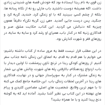
زن قوی به نام ریتا ایستاده بود که خودش قصه های شنیدنی زیادی
داشت. اگه همیشه دوست داشتید باب مارلی رو نه از نگاه رسانه ها،
بلکه از چشم کسی ببینید که با او زندگی کرد، خندید، گریه کرد و
جنگید، پس درست جایی آمدید. «هی زن، گریه نکن!» دقیقاً همون
چیزیه که دنبالش می گردید. این کتاب، حکایت عشق، صبر و
فداکاری زنیه که در کنار باب، همپای او رشد کرد و سایه به سایه، در
روزهای فقر و شهرت کنارش بود.
در این مطلب قرار نیست فقط یه مرور ساده از کتاب داشته باشیم؛
می خوایم با هم قدم به قدم، به اعماق این زندگی نامه جذاب سفر
کنیم. از روزهای کودکی ریتا در ترنچ تاونِ پرمشقت تا اولین دیدار با
باب، ازدواج زودهنگام، بالارفتن پله های شهرت، چالش های بی شمار
یه زندگی مشترک در کنار یه سوپراستار جهانی و در نهایت، فداکاری
های ریتا در آخرین لحظات زندگی باب. این خلاصه جامع کمک می کنه
تا با مهم ترین وقایع، شخصیت های اصلی، مضامین کلیدی و پیام
های نهفته در این کتاب بی نظیر آشنا بشید. آماده اید که یه گوشه
دنج پیدا کنید و با ما همراه بشید؟