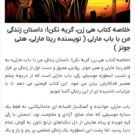
خلاصه کتاب هی زن، گریه نکن!: داستان زندگی
من با باب مارلی ( نویسنده ریتا مارلی، هتی
جونز )
«خلاصه کتاب هی زن، گریه نکن!: داستان زندگی من با باب مارلی» به
قلم ریتا مارلی و هتی جونز، روایتی عمیق و دست اول از زندگی پر فراز
و نشیب اسطوره موسیقی رگی، باب مارلی است که از دریچه چشم
همسر فداکارش بیان می شود. این کتاب فرصتی می دهد تا با
جزئیات ناشنیده ای از این زندگی آشنا شویم.
باب مارلی، خواننده و آهنگساز افسانه ای جامائیکایی، نه فقط یک
ستاره موسیقی، که نماد صلح، آزادی و مقاومت بود. اسمش با رگی
گره خورده و پیام هایش از دل تنگناهای ترنچ تاون به گوش تمام
دنیا رسید. اما پشت این اسطوره، یک زندگی شخصی پر رمز و راز و یک