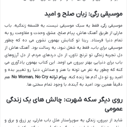
موسیقی رگی: زبان صلح و امید
موسیقی رگی، فقط یه سبک موسیقی نیست، یه فلسفه زندگیه. باب
مارلی از طریق آهنگ هاش، پیام صلح، عشق، وحدت و مقاومت رو به
تمام دنیا فرستاد. ریتا تو کتابش بهمون نشون می ده که چطور
موسیقی برای باب، فقط یه شغل نبود، یه رسالت بود. آهنگ هاش از
دل تجربه زندگی تو ترنچ تاون، از دل دردهای مردم، از دل آرزوهای
باب برای دنیایی بهتر بیرون می اومد. این کتاب بهمون یادآوری می
کنه که چطور یه نفر می تونه با هنر و صداش، دنیا رو تغییر بده و
امید رو تو دل آدم ها زنده کنه.
پیام ترانه No Woman, No Cry
هم
دقیقاً همین بود: امید به آینده، با وجود تمام سختی ها.
روی دیگر سکه شهرت: چالش های یک زندگی
عمومی
شاید از بیرون، زندگی یه سوپراستار مثل باب مارلی، پر زرق و برق و