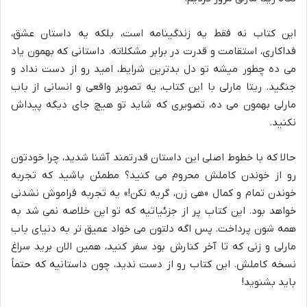
این کتاب نه فقط یه زندگینامه است، بلکه یه داستان عشق،
فداکاری، استقامت و قدرت در برابر مشکلاته. داستانی که بهمون یاد
می ده چطور میشه تو دل بدترین شرایط، امید رو از دست نداد و
جنگید. ریتا مارلی با این کتاب، یه تصویر واقعی و انسانی از باب
مارلی بهمون می ده، تصویری که شاید تو هیچ جای دیگه پیداش
نکنید.
حالا که با خطوط اصلی این داستان قدرتمند آشنا شدید، چرا خودتون
رو از خوندن کاملش محروم می کنید؟ مطمئن باشید که تجربه
خوندن تمام و کمال «هی زن، گریه نکن!» یه تجربه فراموش نشدنی
خواهد بود. این کتاب پر از جزئیاتیه که تو این خلاصه نمی شد به
همه شون پرداخت. پس اگه دلتون می خواد عمیق تر به دنیای باب
مارلی و زنی که تا آخر کنارش بود سفر کنید، همین الان برید سراغ
نسخه کاملش. این کتاب رو از دست ندید، چون داستانیه که حتماً
باید بشنوید!