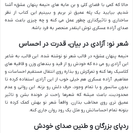
حالا که کمی با فضای کلی و بن مایه های «نیمه پنهان عشق» آشنا
شدیم، بیایید یک پله عمیق تر بریم و ببینیم این کتاب از نظر
ساختاری و تاثیرگذاری چطور عمل می کنه و چه چیزی باعث شده
صدای آزاده عسکری توش اینقدر منحصر به فرد باشه.
شعر نو: آزادی در بیان، قدرت در احساس
«نیمه پنهان عشق» در قالب شعر نو نوشته شده. این قالب، به شاعر
این آزادی رو می ده که خودش رو از قید و بندهای وزن و قافیه های
کلاسیک رها کنه و تمرکزش رو بذاره روی انتقال مستقیم احساسات و
مفاهیم. آزاده عسکری هم خیلی خوب از این آزادی استفاده کرده تا
بدون سانسور و با تمام وجود، حرف دلش رو بزنه. این روانی و عدم
محدودیت، باعث میشه که شعرها راحت تر خونده بشن و تاثیر
عمیق تری روی مخاطب بذارن. واقعاً شعر نو بهش کمک کرده تا
بتونه تمام احساساتش رو مثل یک رود روان جاری کنه.
ردپای بزرگان و طنین صدای خودش