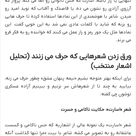
تنهایی یا راز باشه، اسارت که حس ناتوانی رو القا می کنه، پرواز که
آرزوی آزادی رو نشون می ده، یا قاصدک و آفتاب که نوید امید رو
میدن. شاعر با هوشمندی از این نمادها استفاده کرده تا حرف هایی
رو بزنه که شاید با کلمات عادی نمی شد به این خوبی گفت. این
نمادها مثل یک جور رمز و راز عمل می کنند که خواننده رو به فکر فرو
می برند.
ورق زدن شعرهایی که حرف می زنند (تحلیل
اشعار منتخب)
برای اینکه بهتر متوجه بشیم «نیمه پنهان عشق» چطور حرف می زنه،
بیایید به چند تا از شعرهاش سر بزنیم و ببینیم آزاده عسکری
توشون چی گفته:
شعر «اسارت»: حکایت ناکامی و حسرت
شعر «اسارت» یک نمونه عالی از اشعاریه که حس ناکامی و گسست
عاشقانه رو به تصویر می کشه. شاعر با بیت «مرا تنها گذاشت آنکه