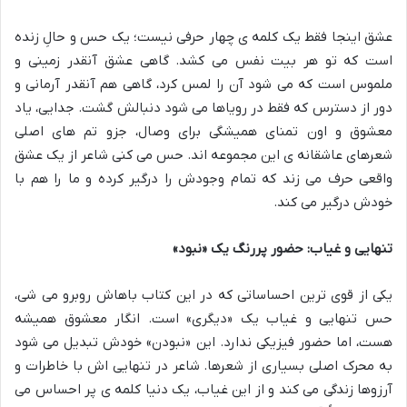
عشق اینجا فقط یک کلمه ی چهار حرفی نیست؛ یک حس و حالِ زنده
است که تو هر بیت نفس می کشد. گاهی عشق آنقدر زمینی و
ملموس است که می شود آن را لمس کرد، گاهی هم آنقدر آرمانی و
دور از دسترس که فقط در رویاها می شود دنبالش گشت. جدایی، یاد
معشوق و اون تمنای همیشگی برای وصال، جزو تم های اصلی
شعرهای عاشقانه ی این مجموعه اند. حس می کنی شاعر از یک عشق
واقعی حرف می زند که تمام وجودش را درگیر کرده و ما را هم با
خودش درگیر می کند.
تنهایی و غیاب: حضور پررنگ یک «نبود»
یکی از قوی ترین احساساتی که در این کتاب باهاش روبرو می شی،
حس تنهایی و غیاب یک «دیگری» است. انگار معشوق همیشه
هست، اما حضور فیزیکی ندارد. این «نبودن» خودش تبدیل می شود
به محرک اصلی بسیاری از شعرها. شاعر در تنهایی اش با خاطرات و
آرزوها زندگی می کند و از این غیاب، یک دنیا کلمه ی پر احساس می