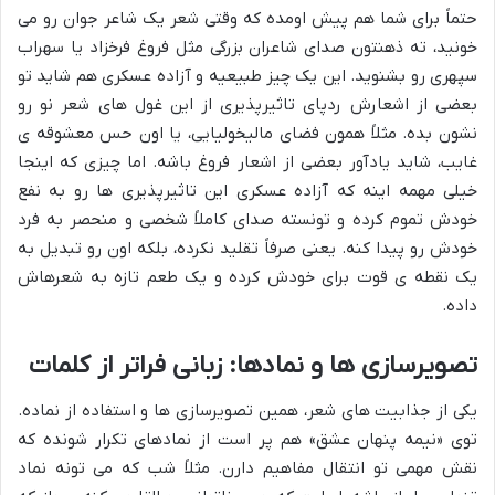
حتماً برای شما هم پیش اومده که وقتی شعر یک شاعر جوان رو می
خونید، ته ذهنتون صدای شاعران بزرگی مثل فروغ فرخزاد یا سهراب
سپهری رو بشنوید. این یک چیز طبیعیه و آزاده عسکری هم شاید تو
بعضی از اشعارش ردپای تاثیرپذیری از این غول های شعر نو رو
نشون بده. مثلاً همون فضای مالیخولیایی، یا اون حس معشوقه ی
غایب، شاید یادآور بعضی از اشعار فروغ باشه. اما چیزی که اینجا
خیلی مهمه اینه که آزاده عسکری این تاثیرپذیری ها رو به نفع
خودش تموم کرده و تونسته صدای کاملاً شخصی و منحصر به فرد
خودش رو پیدا کنه. یعنی صرفاً تقلید نکرده، بلکه اون رو تبدیل به
یک نقطه ی قوت برای خودش کرده و یک طعم تازه به شعرهاش
داده.
تصویرسازی ها و نمادها: زبانی فراتر از کلمات
یکی از جذابیت های شعر، همین تصویرسازی ها و استفاده از نماده.
توی «نیمه پنهان عشق» هم پر است از نمادهای تکرار شونده که
نقش مهمی تو انتقال مفاهیم دارن. مثلاً شب که می تونه نماد