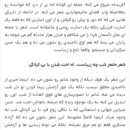
آفریده» شروع می کنه؛ جمله ای کوتاه اما پر از درد که خواننده رو
بلافاصله وارد فضای مالیخولیایی شعر می کنه. در ادامه، از تاریکی
هایی می گه که دور و برش رو گرفتن و از اون اسارتی که نه فقط یک
اسارت فیزیکی، بلکه یک اسارت روحی و عاشقانه است. شعر با جمله
ای مثل «آسمان فردا را می شکافم و میان هزار حادثه گم می شوم» به
پایان می رسه که هم اوج ناامیدی رو نشون می ده و هم یک حس
سرگردانی و جستجو. واقعاً تلخ و زیباست.
شعر «شعر شب چه زیباست…!»: اخت شدن با بی کرانگی
این شعر یک طرف دیگه از وجود شاعر رو نشون می ده. اینجا خبری از
ناامیدی مطلق نیست، بلکه یک جور آرامش پیدا کردن تو دل شب
دیده می شه. شاعر با تصویرسازی های فوق العاده از شب، اون رو
تبدیل می کنه به یک موجود زنده که میشه باهاش اخت شد. حس
غیراین جهانی و استعلایی که با تلاقی روح فرد با بی کرانگی شب به
وجود میاد، اینجا کاملاً ملموسه. این شعر نشون می ده که آزاده
عسکری فقط تو غم غرق نمیشه، بلکه می تونه زیبایی ها و آرامش