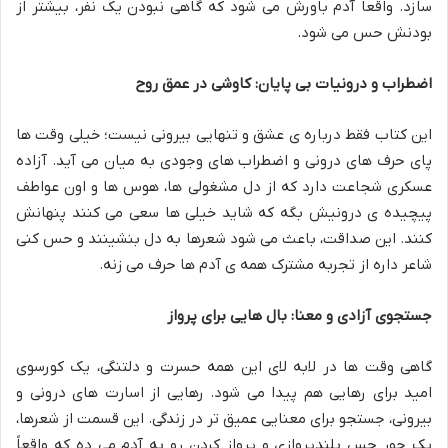
سازد. واقعاً آدم باورش می شود که گاهی نبودن یک نفر، بیشتر از
بودنش حس می شود.
اضطراب و درونیات بی پایان: کاوشی در عمق روح
این کتاب فقط درباره ی عشق و تنهایی بیرونی نیست؛ خیلی وقت ها
پای حرف های درونی و اضطراب های وجودی به میان می آید. آزاده
عسکری شجاعت دارد که از دل مشغولی ها، هوس ها و اون عواطف
پیچیده ی درونیش بگه که شاید خیلی ها سعی می کنند پنهانش
کنند. این صداقت، باعث می شود شعرها به دل بنشینند و حس کنی
شاعر داره از تجربه مشترک همه ی آدم ها حرف می زنه.
جستجوی آزادی و معنا: بال هایی برای پرواز
گاهی وقت ها در لابه لای این همه حسرت و دلتنگی، یک کورسوی
امید برای رهایی هم پیدا می شود. رهایی از اسارت های درونی و
بیرونی، جستجو برای معنایی عمیق تر در زندگی. این قسمت از شعرها،
یک جور حس بلندپروازی و پرواز کردن رو به آدم می ده که واقعاً