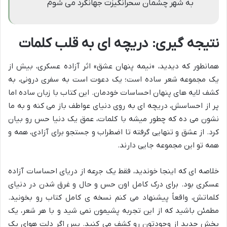
به شهر چشمان سحرانگیزت جهانگرد می شوم
نتیجه گیری: دریچه ای به قلب کلمات
همانطور که دیدید، «نیمه پنهان عشق» اثر آزاده عسکری، بیش از
یک مجموعه شعر ساده است؛ یک دعوت است به سفری درونی، به
کشف لایه های پنهان احساسات خودمان. این کتاب با زبان ساده اما
پر از احساسش، دریچه ای به روی دنیای عواطف باز می کنه و به ما
نشون می ده که چطور میشه با کلمات، عمق یک دنیا حس رو بیان
کرد. از عشق و تنهایی گرفته تا اضطراب و جستجو برای آزادی، همه و
همه تو این مجموعه جایی دارند.
خلاصه ای که اینجا خوندید، فقط یک جرعه از دریای احساسات آزاده
عسکری بود. برای درک کامل اون حس و حال و غرق شدن در دنیای
کلماتش، واقعاً پیشنهاد می کنم نسخه ی کامل کتاب رو بخونید.
مطمئن باشید که از این تجربه پشیمون نمی شید و با هر شعر، یک
بخش جدید از وجودتون رو کشف می کنید. پس اگر دلت هوای یک