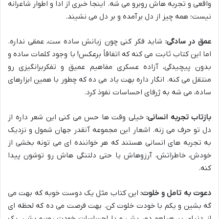
واقعی و تجربه هاش روبرو می شه. اینجا خبری از ادا و اطوار شاعرانه
نیست؛ همه چیز از دل برآمده و بر دل می نشیند.
عمق در سادگی:
شاید فکر کنی چون زبانش ساده ست، عمقی نداره.
اما این کتاب ثابت می کنه که اتفاقاً برعکس! با وجود کلمات ساده و
بدون پیچیدگی، آزاده عسکری مفاهیم عمیق و تفکربرانگیزی رو
منتقل می کنه. انگار داره بهت یاد می ده که چطور با همین ابزارهای
ساده، می شه به ژرفای احساسات نفوذ کرد.
بازتاب تجربه انسانی:
خیلی وقت ها حس می کنی این شعر داره از
دل تو حرف می زنه. اشعار این مجموعه آنقدر جهان شمول و نزدیک
به تجربه های انسانی هستند که هر خواننده ای می تونه بخشی از
خودش، خاطراتش، آرزوهاش یا حتی دلتنگی هاش رو توشون پیدا
کنه.
دعوت به تامل و خلوت:
این کتاب مثل یک دوست خوبه که بهت می
گه بشین و یکم با خودت خلوت کن. بهت فرصت می ده که لحظه ای
از دنیای پر هیاهو دور بشی و با احساسات خودت روبرو بشی. یک