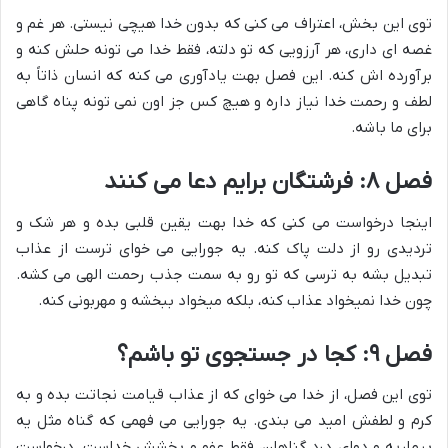
توی این بخش، اعتراف می کنی که بدون خدا هیچی نیستی. هر غم و
غصه ای داری، هر آرزویی که تو دلته، فقط خدا می تونه حلش کنه و
برآورده اش کنه. این فصل بهت یادآوری می کنه که انسان ذاتاً به
لطف و رحمت خدا نیاز داره و هیچ کس جز اون نمی تونه پناه گاهی
برای ما باشه.
فصل ۸: فرشتگان برایم دعا می کنند
اینجا درخواست می کنی که خدا بهت یقین قلبی بده و هر شک و
تردیدی رو از دلت پاک کنه. یه جورایی می خوای ترست از عذاب
تبدیل بشه به ترسی که تو رو به سمت جذب رحمت الهی می کشه.
چون خدا نمیخواد عذاب کنه، بلکه میخواد ببخشه و مهربونی کنه.
فصل ۹: کجا در جستجوی تو باشم؟
توی این فصل، از خدا می خوای که از عذاب قیامت نجاتت بده و به
کرم و لطفش امید می بندی. یه جورایی می فهمی که گناه مثل یه
بیماریه و دوای درد گناهان، فقط عفو و بخشش خداست. درخواست