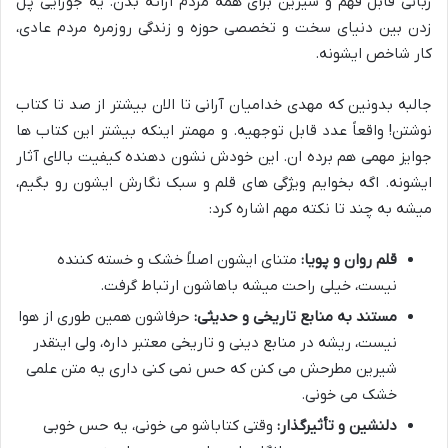
زبانی قابل فهم و شیرین برای همه مردم ارائه بدن. یه جورایی پل
زدن بین دنیای سخت و تخصصی حوزه و زندگی روزمره مردم عادی،
کار شاخص ایشونه.
جالبه بدونین که مهدی خدامیان آرانی تا الان بیشتر از صد تا کتاب
نوشتن! واقعاً عدد قابل توجهیه. و مهمتر اینکه بیشتر این کتاب ها
جوایز مهمی هم برده ان. این خودش نشون دهنده کیفیت بالای آثار
ایشونه. اگه بخوایم ویژگی های قلم و سبک نگارش ایشون رو بگیم،
میشه به چند تا نکته مهم اشاره کرد:
قلم روان و پویا:
متنای ایشون اصلاً خشک و خسته کننده
نیست، خیلی راحت میشه باهاشون ارتباط گرفت.
مستند به منابع تاریخی و حدیثی:
حرفاشون همین طوری از هوا
نیست، ریشه در منابع دینی و تاریخی معتبر داره، ولی اینقدر
شیرین مطرحش می کنن که حس نمی کنی داری یه متن علمی
خشک می خونی.
دلنشین و تأثیرگذار:
وقتی کتاباشو می خونی، یه حس خوبی