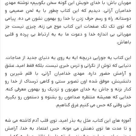
مهربان باش: با خدای خویش این گونه سخن بگوییم» نوشته مهدی
خدامیان آرانی. دیدیم که این کتاب چطور با یه لحن صمیمی و
دوستانه، راه و رسم حرف زدن با خدا رو بهمون نشون می ده. پیامی
که توی تک تک صفحات این کتاب موج می زنه، چیزی نیست جز
مهربانی بی اندازه خدا و دعوت ما به یه ارتباط بی پرده و قلبی
باهاش.
این کتاب یه جورایی دریچه ایه به روی یه دنیای جدید از مناجات.
دنیایی که توش از نگرانی و ترس خبری نیست، بلکه فقط امید، عشق
و آرامش حضور داره. مهدی خدامیان آرانی، با قلم شیرین و
دلنشینش، موفق شده اون تصویر سنتی و گاهی ترسناک از خدا رو
کنار بزنه و جاش یه خدای مهربون و نزدیک رو بهمون معرفی کنه.
خدایی که همیشه منتظره صدامون رو بشنوه و دستمون رو بگیره،
حتی وقتی که حس می کنیم غرق گناهیم.
آموزه های این کتاب، مثل یه بذر امید، توی قلب آدم کاشته می شه
و تا مدت ها توی ذهنش می مونه. حس اعتماد به خدا، آرامش