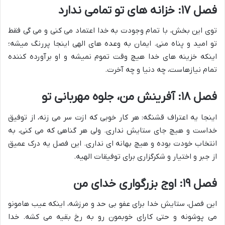
فصل ۱۷: خزانه های تو تمامی ندارد
توی این بخش، با تمام وجودت به خدا اعتماد می کنی و می گی فقط
تو امید و پناه منی. ایمان به وعده های الهی اینجا پررنگ میشه؛
اینکه خزینه های خدا هیچ وقت تموم نمیشه و او برآورده کننده
تمام نیازهاست، چه دنیا و چه آخرت.
فصل ۱۸: آفرینش من، جلوه مهربانی تو
اینجا یه اعتراف قشنگه: هر کار خوبی که ازت سر می زنه، از توفیق
خداست و هیچ جای ستايش نداری. ولی هر گناهی که می کنی، به
انتخاب خودت بوده و هیچ بهانه ای نداری. این فصل یه درک عمیق
از جبر و اختیار و شکرگزاری برای توفیقات الهیه.
فصل ۱۹: اوج بزرگوارى خداى من
این فصل، ستایش خدا برای عفو بی حد و مرزشه، اینکه عیب هامونو
می پوشونه و حتی کارای خوبمون رو به رخ بقیه می کشه. خدا