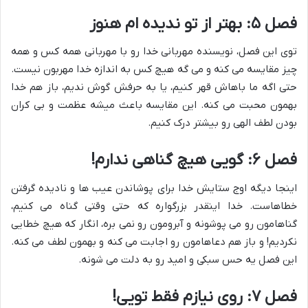
فصل ۵: بهتر از تو ندیده ام هنوز
توی این فصل، نویسنده مهربانی خدا رو با مهربانی همه کس و همه
چیز مقایسه می کنه و می گه هیچ کس به اندازه خدا مهربون نیست.
حتی اگه ما باهاش قهر کنیم، یا به حرفش گوش ندیم، باز هم خدا
بهمون محبت می کنه. این مقایسه باعث میشه عظمت و بی کران
بودن لطف الهی رو بیشتر درک کنیم.
فصل ۶: گویی هیچ گناهی ندارم!
اینجا دیگه اوج ستایش خدا برای پوشاندن عیب ها و نادیده گرفتن
خطاهاست. خدا اینقدر بزرگواره که حتی وقتی گناه می کنیم،
گناهامون رو می پوشونه و آبرومون رو نمی بره، انگار که هیچ خطایی
نکردیم! و باز هم دعاهامون رو اجابت می کنه و بهمون لطف می کنه.
این فصل یه حس سبکی و امید رو به دلت می شونه.
فصل ۷: روی نیازم فقط تویی!