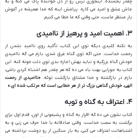
چقدر بخشنده. اینجوری ترس رو از دل خواننده پاک می کنه و به
جاش عشق و امید می کاره. پیامش اینه که خدا همیشه در آغوش
باز منتظر ماست، حتی وقتی که ما خطا می کنیم.
۳. اهمیت امید و پرهیز از ناامیدی
یه نکته کلیدی دیگه توی این کتاب، تأکید روی ناامید نشدن از
رحمت خداست. حتی اگه توی گناه غرق شدی، بازم می گه ناامیدی
خودش گناه بزرگیه و نباید بهش اجازه بدی توی دلت خونه کنه. این
کتاب یه جورایی بهت یاد می ده که هر چقدر هم اشتباه کردی باشی،
بازم در بازگشته و خدا مشتاق بازگشت توئه.
«ناامیدی از رحمت
الهی، خودش گناهی بزرگ تر از هر خطایی است که مرتکب شده ای.»
۴. اعتراف به گناه و توبه
کتاب نشون می ده که اقرار به گناه و پشیمونی از اون، قدم اول برای
برگشت به سمت خداست. وقتی صادقانه با خدا حرف می زنی و به
اشتباهاتت اعتراف می کنی، یه بار سنگین از رو دوشت برداشته می