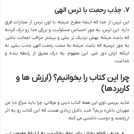
۷. جذب رحمت با ترس الهی
این ترس از خدا که اینجا مطرح میشه، با اون ترس از مجازات فرق
داره. این ترس، یه جور احساس مسئولیت و بزرگی خدا رو درک کردنه
که باعث میشه بهش نزدیک تر بشی و بیشتر مراقب اعمالت باشی.
یه جور ترسیه که باعث میشه به سمت رحمت الهی جذب بشی، نه
اینکه ازش دور شی. این مفهوم، یه درک عمیق از رابطه بنده و
خداست.
چرا این کتاب را بخوانیم؟ (ارزش ها و
کاربردها)
شاید بپرسی توی این همه کتاب دینی و عرفانی، چرا باید سراغ «با من
مهربان باش» بریم؟ خب، دلایل زیادی هست که این کتاب رو یه اثر
ارزشمند و دوست داشتنی می کنه:
منبعی الهام بخش برای عمق بخشیدن به ارتباط معنوی:
این