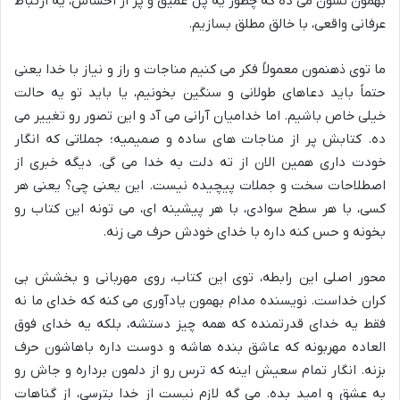
بهمون نشون می ده که چطور یه پل عمیق و پر از احساس، یه ارتباط
عرفانی واقعی، با خالق مطلق بسازیم.
ما توی ذهنمون معمولاً فکر می کنیم مناجات و راز و نیاز با خدا یعنی
حتماً باید دعاهای طولانی و سنگین بخونیم، یا باید تو یه حالت
خیلی خاص باشیم. اما خدامیان آرانی می آد و این تصور رو تغییر می
ده. کتابش پر از مناجات های ساده و صمیمیه؛ جملاتی که انگار
خودت داری همین الان از ته دلت به خدا می گی. دیگه خبری از
اصطلاحات سخت و جملات پیچیده نیست. این یعنی چی؟ یعنی هر
کسی، با هر سطح سوادی، با هر پیشینه ای، می تونه این کتاب رو
بخونه و حس کنه داره با خدای خودش حرف می زنه.
محور اصلی این رابطه، توی این کتاب، روی مهربانی و بخشش بی
کران خداست. نویسنده مدام بهمون یادآوری می کنه که خدای ما نه
فقط یه خدای قدرتمنده که همه چیز دستشه، بلکه یه خدای فوق
العاده مهربونه که عاشق بنده هاشه و دوست داره باهاشون حرف
بزنه. انگار تمام سعیش اینه که ترس رو از دلمون برداره و جاش رو
به عشق و امید بده. می گه لازم نیست از خدا بترسی، از گناهات