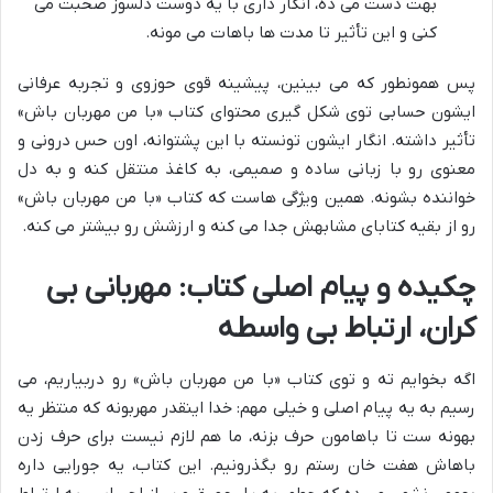
بهت دست می ده، انگار داری با یه دوست دلسوز صحبت می
کنی و این تأثیر تا مدت ها باهات می مونه.
پس همونطور که می بینین، پیشینه قوی حوزوی و تجربه عرفانی
ایشون حسابی توی شکل گیری محتوای کتاب «با من مهربان باش»
تأثیر داشته. انگار ایشون تونسته با این پشتوانه، اون حس درونی و
معنوی رو با زبانی ساده و صمیمی، به کاغذ منتقل کنه و به دل
خواننده بشونه. همین ویژگی هاست که کتاب «با من مهربان باش»
رو از بقیه کتابای مشابهش جدا می کنه و ارزشش رو بیشتر می کنه.
چکیده و پیام اصلی کتاب: مهربانی بی
کران، ارتباط بی واسطه
اگه بخوایم ته و توی کتاب «با من مهربان باش» رو دربیاریم، می
رسیم به یه پیام اصلی و خیلی مهم: خدا اینقدر مهربونه که منتظر یه
بهونه ست تا باهامون حرف بزنه، ما هم لازم نیست برای حرف زدن
باهاش هفت خان رستم رو بگذرونیم. این کتاب، یه جورایی داره