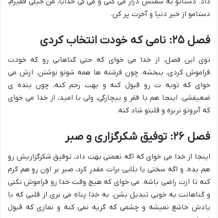
داد. دستاتو به سمتش دراز می کنی و می گی خدایا، من خیلی فقیرم،
دستامو از خیر دنیا و آخرت پر کن.
فصل ۲۵: نامی که خودت انتخاب کردی
توی این فصل، از خدا می خوای که حتی گناهانی رو که خودت
فراموش کردی، ببخشه. چون فرشته ها همه شونو نوشتن. ازش می
خوای که توبه ت رو قبول کنه و بهت رحم کنه، چون بنده ی
ضعیفشی. اینجا هم با فقر و بیچارگی، ولی با امید، از خدا می خوای
که آبروتو نریزه و قلبتو شاد کنه.
فصل ۲۶: توفیق شکرگزاری و صبر
اینجا از خدا می خوای که اگه نعمتی بهت داد، توفیق شکرگزاریش رو
هم بده. و اگه سختی یا بلایی برات مقدر کرد، صبر بر اون رو هم کرم
کنه تا ازت راضی باشه. می خوای که هیچ وقت خدا رو فراموش نکنی
و گناهانت به خوبی تبدیل بشن. به خدا پناه می بری از قلبی که با
یادش خاشع نمیشه و چشمی که گریه نمی کنه و نمازی که قبول