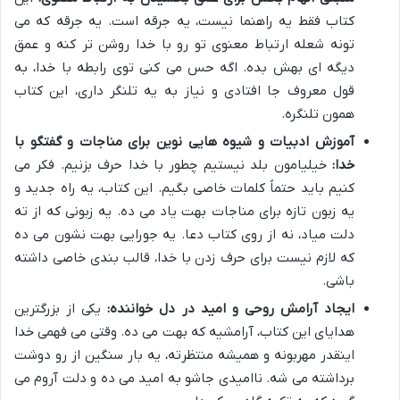
کتاب فقط یه راهنما نیست، یه جرقه است. یه جرقه که می
تونه شعله ارتباط معنوی تو رو با خدا روشن تر کنه و عمق
دیگه ای بهش بده. اگه حس می کنی توی رابطه با خدا، به
قول معروف جا افتادی و نیاز به یه تلنگر داری، این کتاب
همون تلنگره.
آموزش ادبیات و شیوه هایی نوین برای مناجات و گفتگو با
خدا:
خیلیامون بلد نیستیم چطور با خدا حرف بزنیم. فکر می
کنیم باید حتماً کلمات خاصی بگیم. این کتاب، یه راه جدید و
یه زبون تازه برای مناجات بهت یاد می ده. یه زبونی که از ته
دلت میاد، نه از روی کتاب دعا. یه جورایی بهت نشون می ده
که لازم نیست برای حرف زدن با خدا، قالب بندی خاصی داشته
باشی.
ایجاد آرامش روحی و امید در دل خواننده:
یکی از بزرگترین
هدایای این کتاب، آرامشیه که بهت می ده. وقتی می فهمی خدا
اینقدر مهربونه و همیشه منتظرته، یه بار سنگین از رو دوشت
برداشته می شه. ناامیدی جاشو به امید می ده و دلت آروم می