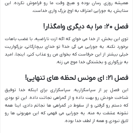
همیشه روزی رسان بوده و هیچ وقت ما رو فراموش نکرده. این
ستایش، یه جورایی اعتراف به اوج بزرگ واری خداست.
فصل ۲۰: مرا به دیگری وامگذار!
توی این بخش، از خدا می خوای که اگه ازت ناراضیه، با غضب باهات
برخورد نکنه. یه جورایی می گی خدا! تو خدای بیچارگانی، بزرگواریت
خیلی بیشتر از این حرفاست که بخوای من رو عذاب کنی. اینجا، امید
به بزرگواری و بخشندگی خدا موج می زنه.
فصل ۲۱: ای مونس لحظه های تنهایی!
این فصل پر از سپاسگزاریه. سپاسگزاری برای اینکه خدا توفیق
شناخت خودش رو بهت داده و از گمراهی نجاتت داده. این تو بودی
که دستم رو گرفتی و از سقوط در گمراهی ها نجاتم دادی، اینا همه
نشونه عشقت به منه. یه جورایی می فهمی که این مهربونی ها رو
لایق نبودی و همه از لطف خدا بوده.