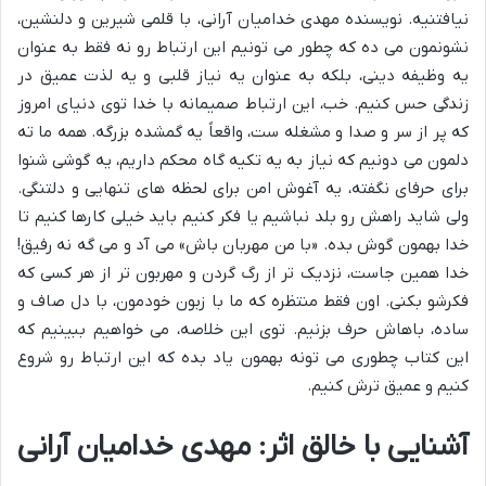
نیافتنیه. نویسنده مهدی خدامیان آرانی، با قلمی شیرین و دلنشین،
نشونمون می ده که چطور می تونیم این ارتباط رو نه فقط به عنوان
یه وظیفه دینی، بلکه به عنوان یه نیاز قلبی و یه لذت عمیق در
زندگی حس کنیم. خب، این ارتباط صمیمانه با خدا توی دنیای امروز
که پر از سر و صدا و مشغله ست، واقعاً یه گمشده بزرگه. همه ما ته
دلمون می دونیم که نیاز به یه تکیه گاه محکم داریم، یه گوشی شنوا
برای حرفای نگفته، یه آغوش امن برای لحظه های تنهایی و دلتنگی.
ولی شاید راهش رو بلد نباشیم یا فکر کنیم باید خیلی کارها کنیم تا
خدا بهمون گوش بده. «با من مهربان باش» می آد و می گه نه رفیق!
خدا همین جاست، نزدیک تر از رگ گردن و مهربون تر از هر کسی که
فکرشو بکنی. اون فقط منتظره که ما با زبون خودمون، با دل صاف و
ساده، باهاش حرف بزنیم. توی این خلاصه، می خواهیم ببینیم که
این کتاب چطوری می تونه بهمون یاد بده که این ارتباط رو شروع
کنیم و عمیق ترش کنیم.
آشنایی با خالق اثر: مهدی خدامیان آرانی