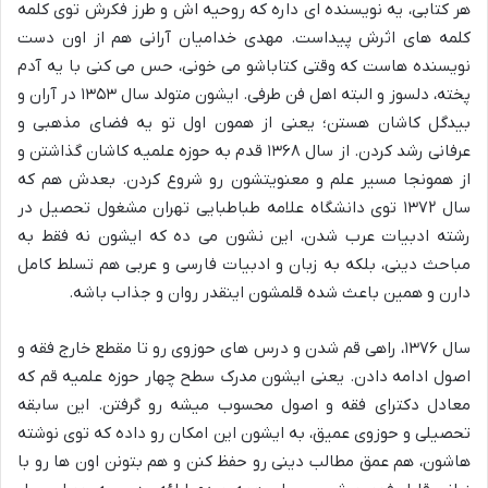
هر کتابی، یه نویسنده ای داره که روحیه اش و طرز فکرش توی کلمه
کلمه های اثرش پیداست. مهدی خدامیان آرانی هم از اون دست
نویسنده هاست که وقتی کتاباشو می خونی، حس می کنی با یه آدم
پخته، دلسوز و البته اهل فن طرفی. ایشون متولد سال ۱۳۵۳ در آران و
بیدگل کاشان هستن؛ یعنی از همون اول تو یه فضای مذهبی و
عرفانی رشد کردن. از سال ۱۳۶۸ قدم به حوزه علمیه کاشان گذاشتن و
از همونجا مسیر علم و معنویتشون رو شروع کردن. بعدش هم که
سال ۱۳۷۲ توی دانشگاه علامه طباطبایی تهران مشغول تحصیل در
رشته ادبیات عرب شدن، این نشون می ده که ایشون نه فقط به
مباحث دینی، بلکه به زبان و ادبیات فارسی و عربی هم تسلط کامل
دارن و همین باعث شده قلمشون اینقدر روان و جذاب باشه.
سال ۱۳۷۶، راهی قم شدن و درس های حوزوی رو تا مقطع خارج فقه و
اصول ادامه دادن. یعنی ایشون مدرک سطح چهار حوزه علمیه قم که
معادل دکترای فقه و اصول محسوب میشه رو گرفتن. این سابقه
تحصیلی و حوزوی عمیق، به ایشون این امکان رو داده که توی نوشته
هاشون، هم عمق مطالب دینی رو حفظ کنن و هم بتونن اون ها رو با