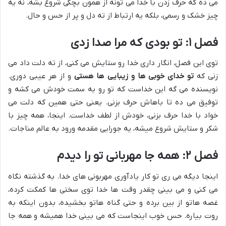
می ده که حرف زدن با خدا می تونه از همون بچگی شروع بشه، نه یه
چیز خشک و رسمی، بلکه یه ارتباط از ته دل و پر از حس و حال.
فصل ۱: تو بودی که مرا صدا زدی
توی این فصل، انگار داری خدا رو ستایش می کنی، از ته دلت داد می
زنی که
تو خداى خوبى ها و زيبايى ها هستی
و از هر عیبی دوری.
نویسنده می گه این خداست که تو رو به سمت خودش می کشه و
توفیق می ده تا باهاش حرف بزنی. یعنی حتی همین که دلت می
خواد با خدا حرف بزنی، خودش از لطف خداست. اینجا، همه چیز با
شکر و ستایش شروع میشه، یه جورایی مقدمه ورود به عالم مناجات.
فصل ۲: همه جا مهربانی تو را دیدم
اینجا دیگه می ری تو کار یادآوری مهربونی های خدا. به گذشته نگاه
می کنی و می بینی چقدر وقت ها خدا توی سختی ها کمکت کرده،
غصه هاتو از بین برده و حتی گناه هاتو بخشیده، بدون اینکه به
روت بیاره. حس خوب اینجاست که می بینی خدا همیشه و همه جا