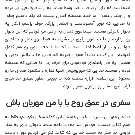
کمه، یه جور آرامش عمیق که با هیچ چیز مادی پر نمی شه.
اینجاست که پای ارتباط با خدا وسط میاد، یه ارتباط واقعی، بی پرده
و از جنس عشق. اما خب، همیشه آسون نیست که بلد باشیم چطور
با خدایی که توی آسموناست و اینقدر بزرگ، حرف بزنیم؛ انگار یه
دیوار نامرئی هست. خیلیامون دنبال یه راهی می گردیم که این دیوار
رو برداریم و با خدامون رفیق تر بشیم، نه فقط توی نماز و دعاهای
طولانی و پر از اصطلاحات سخت که شاید معنیشون رو هم کامل
ندونیم. این کتاب دقیقاً همون چیزیه که خیلی ها دنبالش بودن و
هستن، یه جور راهنمای خودمونی برای حرف زدن با خدایی که همیشه
بوده و هست، خدایی که مهربونیش انتها نداره و منتظره صدای ما رو
بشنوه. این خلاصه قراره کمکت کنه تا ببینی چطور مهدی خدامیان
آرانی این مسیر رو برامون هموار کرده.
سفری در عمق روح با با من مهربان باش
«با من مهربان باش: با خدای خویش این گونه سخن بگوییم» فقط یه
اسم کتاب نیست، خودش یه دعوت نامه ست. دعوتی برای یه سفر
درونی، یه سفر به سمت خدایی که شاید فکر می کردیم دور و دست