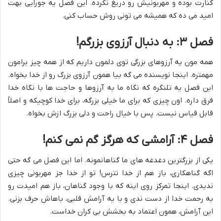
کنارت بوده و مهربونیش رو دریغ نکرده. این فصل یه جورایی بهت
امید می ده که همیشه می تونی روش حساب کنی.
فصل ۳: به دنبال آرزوی بزرگم!
همه مون یه آرزوهای بزرگی توی دلمون داریم که از همه چیز برامون
مهمتره. اینجا نویسنده می گه بیا همون آرزوی بزرگ رو از خدا بخواه.
این فصل یه تلنگره که نگاه ما به آرزوها و حاجت ها با نگاه خدا
فرق داره. اون چیزی که برای ما خیلی بزرگه، برای خدا کوچیکه و اصلاً
قابل قیاس نیست. پس با خیال راحت و دلی بزرگ ازش بخواه.
فصل ۴: آرامشی که هرگز گم نمی کنم!
یکی از بزرگترین دغدغه های ما گناهانمونه. اما این فصل می گه حتی
اگه گناهکاری، باز هم از خدا نترس! تو از خدا جز مهربونی چیزی
ندیدی. اینجا تمرکز روی اینه که با وجود گناهان، باز هم امیدت رو
به رحمت خدا از دست ندی و با یه آرامش قلبی، باهاش حرف بزنی.
این آرامش، همون اعتماد به بخشش بی کران خداست.