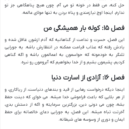
حل کنه، من فقط در خونه تو می آم. چون هیچ پناهگاهی جز تو
ندارم. اینجا اوج نیازمندی و پناه بردن به تنها مولای عالمه.
فصل ۱۵: کوله بار همیشگی من
این فصل، حسرت و ندامت از گناهانیه که آدم ازشون غافل شده و
یادش رفته که عذاب قیامت ممکنه در انتظارش باشه. یه جورایی
تلنگر به خودمونه که حواسمون به اعمالمون باشه و اگه گناهی
کردیم، پشیمون بشیم و از خدا بخواهیم که آبرومون رو نبره.
فصل ۱۶: آزادی از اسارت دنیا
اینجا دیگه درخواست رهایی از قید و بندهای دنیاست، از ریاکاری، و
از هر بلایی که باعث فراموشی خدا میشه. می خوای که دینت حفظ
بشه، چون می دونی دین، بزرگترین سرمایته و اگه از دستش بدی،
آخرتت تباه میشه. این فصل، یه جورایی دعای خالصانه برای حفظ
ایمان و دوری از وسوسه های شیطانه.