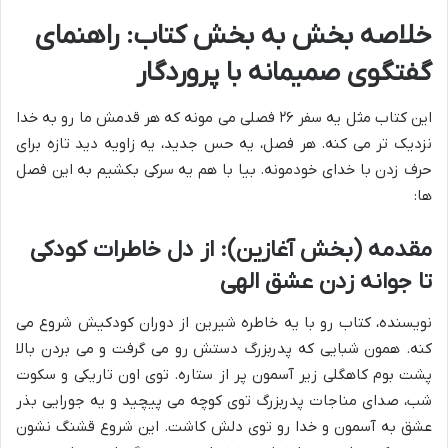
خلاصه بخش به بخش کتاب: راهنمای
گفتگوی صمیمانه با پروردگار
این کتاب مثل یه سفر ۲۶ فصلی می مونه که هر قدمش ما رو به خدا
نزدیک تر می کنه. هر فصل، یه حس جدید، یه زاویه دید تازه برای
حرف زدن با خدای خودمونه. بیا با هم یه سرکی بکشیم به این فصل
ها:
مقدمه (بخش آغازین): از دل خاطرات کودکی
تا جوانه زدن عشق الهی
نویسنده، کتاب رو با یه خاطره شیرین از دوران کودکیش شروع می
کنه. همون شبایی که پدربزرگ دستش رو می گرفت و می بردن بالا
پشت بوم کاهگلی زیر آسمون پر از ستاره. توی اون تاریکی و سکوت
شب، صدای مناجات پدربزرگ توی کوچه می پیچید و یه جورایی بذر
عشق به آسمون و خدا رو توی دلش کاشت. این شروع قشنگ نشون