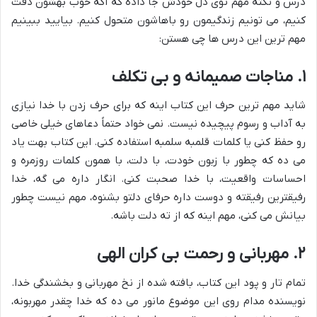
درس و نکته مهم توی دل خودش جا داده که اگه خوب بهشون دقت
کنیم، می تونیم زندگیمون رو باهاشون متحول کنیم. بیایید ببینیم
مهم ترین این درس ها چی هستن:
۱. مناجات صمیمانه و بی تکلف
شاید مهم ترین حرف این کتاب اینه که برای حرف زدن با خدا نیازی
به آداب و رسوم پیچیده نیست. نمی خواد حتماً دعاهای خیلی خاصی
رو حفظ کنی یا کلمات قلمبه سلمبه استفاده کنی. این کتاب بهت یاد
می ده که چطور با زبون خودت، با دلت، با همون کلمات روزمره و
احساسات واقعیت، با خدا صحبت کنی. انگار داره می گه، خدا
رفیقترین رفیقته و دوست داره حرفای دلتو بشنوه، مهم نیست چطور
بیانش می کنی، مهم اینه که از ته دلت باشه.
۲. مهربانی و رحمت بی کران الهی
تمام تار و پود این کتاب، بافته شده از نخ مهربانی و بخشندگی خدا.
نویسنده مدام روی این موضوع مانور می ده که خدا چقدر مهربونه،