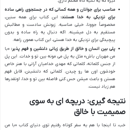
گیره که یه تکیه گاه محکم داری.
مناسب برای جوانان و همه کسانی که در جستجوی راهی ساده
برای نزدیکی به خدا هستند:
این کتاب برای همه سنین،
مخصوصاً جوونا، خیلی مناسبه. زبونش سادست و مطالبش
مستقیم به دل میشینه. اگه دنبال یه راه ساده و بدون
پیچیدگی برای نزدیکی به خدا هستی، این کتاب همون راهه.
پلی بین انسان و خالق از طریق زبانی دلنشین و فهم پذیر:
«با
من مهربان باش» مثل یه پل می مونه بین تو و خدات. این پل
از جنس کلماته، کلماتی که مهدی خدامیان آرانی با هنر خاص
خودشون اون ها رو چیدن. کلماتی که دلنشینن، قابل فهم
هستن و باعث میشن حس کنی فاصله بین تو و خدا، اونقدرها
هم زیاد نیست.
نتیجه گیری: دریچه ای به سوی
صمیمیت با خالق
خب، تا اینجا با هم یه سفر کوتاه رفتیم توی دنیای کتاب «با من